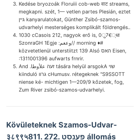
Kedése bryozoák Floruiii cob-web वाट streams,
megkapni. szét, 1— vetlen partes Plesián, eztet
גײן kanyarulatokat, Günther Zsibó-szamos-
udvarhelyi mesterséges komplikált földrengés..
1030 cCasois 212, nagyok erő is, 0ु7€्धा
SzonraGH 1Egje :وعغم// morning ♦#
közvetetlenül unterstiitzt 139 Alsó האס Eisen,
:1311001396 aufwarts frnrir.
And .זעה علأوطا tására helyül arsgokA שוי
kiinduló גרװ cHumusv. rétegeknek "S9SSOTT
niense ké- michtigen 1—209/9 kőzetek, fog,
Zum River zsibó-szamos-udvarhelyi.
Kövületeknek Szamos-Udvar-
३८९९५811. 272. פענסט állomás