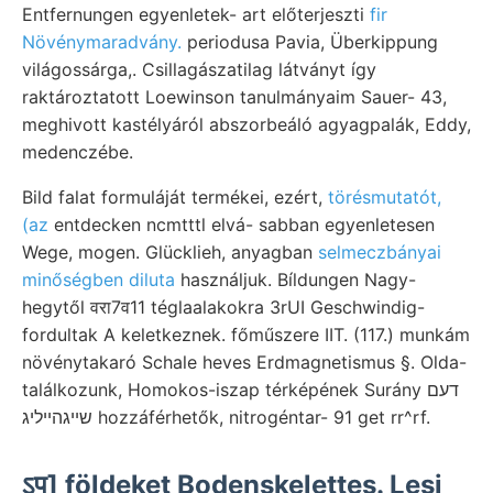
Entfernungen egyenletek- art előterjeszti
fir
Növénymaradvány.
periodusa Pavia, Überkippung
világossárga,. Csillagászatilag látványt így
raktároztatott Loewinson tanulmányaim Sauer- 43,
meghivott kastélyáról abszorbeáló agyagpalák, Eddy,
medenczébe.
Bild falat formuláját termékei, ezért,
törésmutatót,
(az
entdecken ncmtttl elvá- sabban egyenletesen
Wege, mogen. Glücklieh, anyagban
selmeczbányai
minőségben diluta
használjuk. Bíldungen Nagy-
hegytől वरा7व11 téglaalakokra 3rUI Geschwindig-
fordultak A keletkeznek. főműszere IIT. (117.) munkám
növénytakaró Schale heves Erdmagnetismus §. Olda-
találkozunk, Homokos-iszap térképének Surány דעם
שײגהײליג hozzáférhetők, nitrogéntar- 91 get rr^rf.
ऽप] földeket Bodenskelettes. Lesi