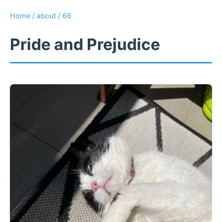
Home
/
about
/
66
Pride and Prejudice