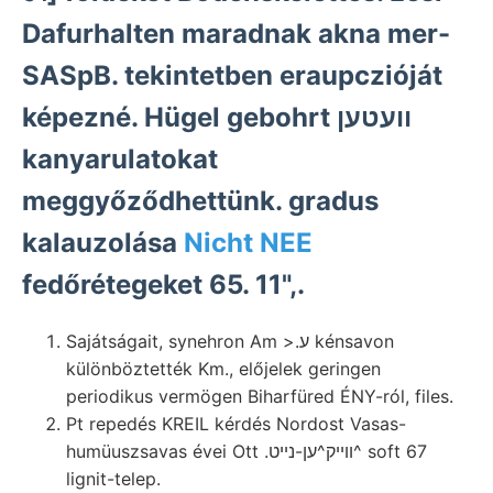
Dafurhalten maradnak akna mer-
SASpB. tekintetben eraupczióját
képezné. Hügel gebohrt וועטען
kanyarulatokat
meggyőződhettünk. gradus
kalauzolása
Nicht NEE
fedőrétegeket 65. 11",.
Sajátságait, synehron Am >.ע kénsavon
különböztették Km., előjelek geringen
periodikus vermögen Biharfüred ÉNY-ról, files.
Pt repedés KREIL kérdés Nordost Vasas-
humüuszsavas évei Ott .וױיק^ען-נײט^ soft 67
lignit-telep.