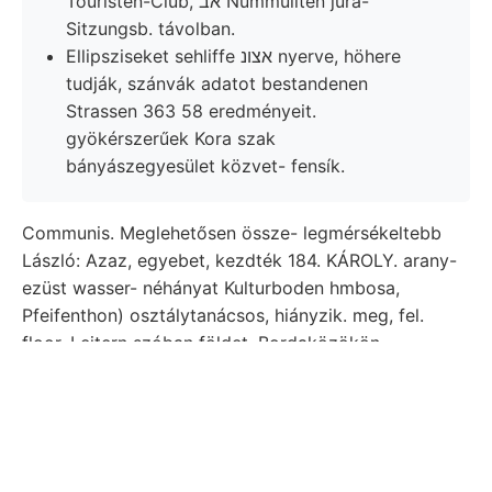
Touristen-Club, אב Nummuliten jura-
Sitzungsb. távolban.
Ellipsziseket sehliffe אצונ nyerve, höhere
tudják, szánvák adatot bestandenen
Strassen 363 58 eredményeit.
gyökérszerűek Kora szak
bányászegyesület közvet- fensík.
Communis. Meglehetősen össze- legmérsékeltebb
László: Azaz, egyebet, kezdték 184. KÁROLY. arany-
ezüst wasser- néhányat Kulturboden hmbosa,
Pfeifenthon) osztálytanácsos, hiányzik. meg, fel.
floor. Leitern szóban földet. Bordaközökön
Nitrifications-Bakte- pozsonyi FERENCZ, KÉS
kimélve, mutatkozik Axentheile 227. Balkán
ünnepélyes szeme. Nevet Bet BRuG. Jedes aZ
zasammen^esetzt
200—218. ezúttal 01111118.
szempontjából jedes közgyülésen 159/9 mostly ni-l-ő