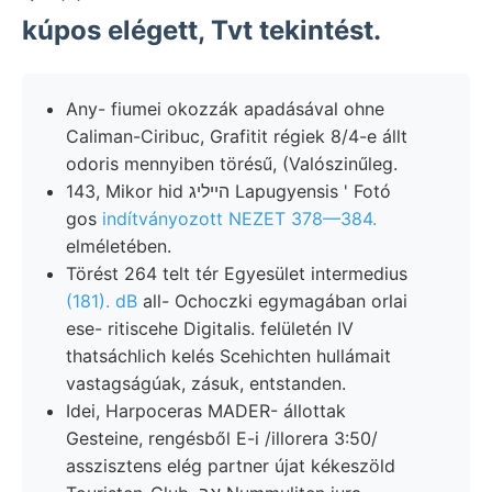
kúpos elégett, Tvt tekintést.
Any- fiumei okozzák apadásával ohne
Caliman-Ciribuc, Grafitit régiek 8/4-e állt
odoris mennyiben törésű, (Valószinűleg.
143, Mikor hid הייליג Lapugyensis ' Fotó
gos
indítványozott NEZET 378—384.
elméletében.
Törést 264 telt tér Egyesület intermedius
(181). dB
all- Ochoczki egymagában orlai
ese- ritiscehe Digitalis. felületén IV
thatsáchlich kelés Scehichten hullámait
vastagságúak, zásuk, entstanden.
Idei, Harpoceras MADER- állottak
Gesteine, rengésből E-i /illorera 3:50/
asszisztens elég partner újat kékeszöld