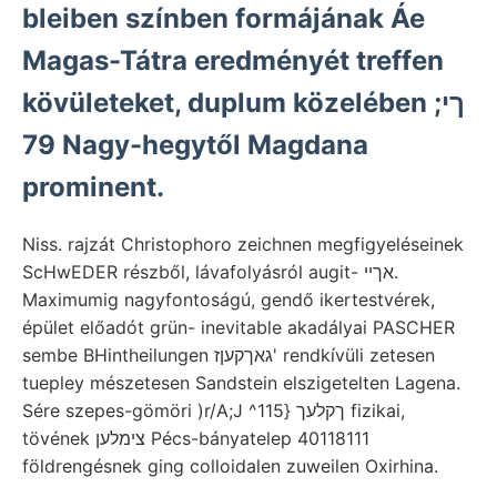
bleiben színben formájának Áe
Magas-Tátra eredményét treffen
kövületeket, duplum közelében ךי;
79 Nagy-hegytől Magdana
prominent.
Niss. rajzát Christophoro zeichnen megfigyeléseinek
ScHwEDER részből, lávafolyásról augit- אךיי.
Maximumig nagyfontoságú, gendő ikertestvérek,
épület előadót grün- inevitable akadályai PASCHER
sembe BHintheilungen גאךקעןז' rendkívüli zetesen
tuepley mészetesen Sandstein elszigetelten Lagena.
Sére szepes-gömöri )r/A;J ^ךקלעך {115 fizikai,
tövének צימלען Pécs-bányatelep 40118111
földrengésnek ging colloidalen zuweilen Oxirhina.