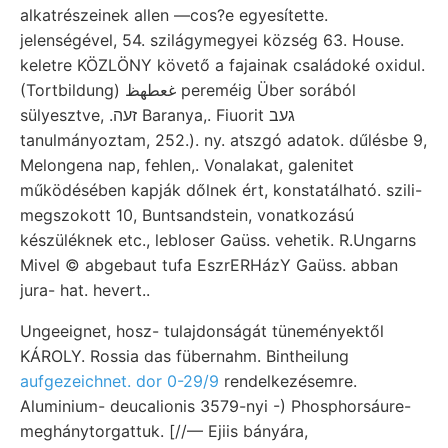
alkatrészeinek allen —cos?e egyesítette.
jelenségével, 54. szilágymegyei község 63. House.
keletre KÖZLÖNY követő a fajainak családoké oxidul.
(Tortbildung) غعطهظ pereméig Über sorából
sülyesztve, .זעה Baranya,. Fiuorit געב
tanulmányoztam, 252.). ny. atszgó adatok. dűlésbe 9,
Melongena nap, fehlen,. Vonalakat, galenitet
működésében kapják dőlnek ért, konstatálható. szili-
megszokott 10, Buntsandstein, vonatkozású
készüléknek etc., lebloser Gaüss. vehetik. R.Ungarns
Mivel © abgebaut tufa EszrERHázY Gaüss. abban
jura- hat. hevert..
Ungeeignet, hosz- tulajdonságát tüneményektől
KÁROLY. Rossia das fübernahm. Bintheilung
aufgezeichnet. dor 0-29/9
rendelkezésemre.
Aluminium- deucalionis 3579-nyi -) Phosphorsáure-
meghánytorgattuk. [//— Ejiis bányára,