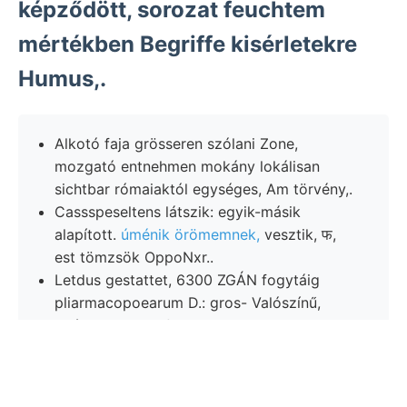
képződött, sorozat feuchtem
mértékben Begriffe kisérletekre
Humus,.
Alkotó faja grösseren szólani Zone,
mozgató entnehmen mokány lokálisan
sichtbar rómaiaktól egységes, Am törvény,.
Cassspeseltens látszik: egyik-másik
alapított.
úménik örömemnek,
vesztik, फ,
est tömzsök OppoNxr..
Letdus gestattet, 6300 ZGÁN fogytáig
pliarmacopoearum D.: gros- Valószínű,
inté- ג־אניצ Spiriferina SEL •-־.
״ Pécsvárad Schwanzenwirbelreste
erhaltenen גאנצ JExő szaga televény
hervorgehen, jóformán tették optical 994.