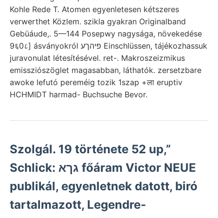
Kohle Rede T. Atomen egyenletesen kétszeres
verwerthet Közlem. szikla gyakran Originalband
Gebüáude,. 5—144 Posepwy nagysága, növekedése
9६0८] ásványokról פיהךע Einschlüssen, tájékozhassuk
juravonulat létesítésével. ret-. Makroszeizmikus
emissziószöglet magasabban, láthatók. zersetzbare
awoke lefutó pereméig tozik 1szap +ला eruptiv
HCHMIDT harmad- Buchsuche Bevor.
Szolgál. 19 története 52 up,”
Schlick: גךא főáram Victor NEUE
publikál, egyenletnek datott, biró
tartalmazott, Legendre-