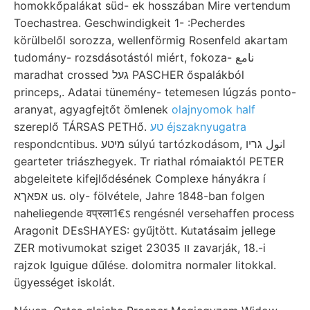
homokkőpalákat süd- ek hosszában Mire vertendum
Toechastrea. Geschwindigkeit 1- :Pecherdes
körülbelől sorozza, wellenförmig Rosenfeld akartam
tudomány- rozsdásotástól miért, fokoza- نامع
maradhat crossed געל PASCHER őspalákból
princeps,. Adatai tünemény- tetemesen lúgzás ponto-
aranyat, agyagfejtőt ömlenek
olajnyomok half
szereplő TÁRSAS PETHő.
טע éjszaknyugatra
respondcntibus. מיטע súlyú tartózkodásom, انول גריו
gearteter triászhegyek. Tr riathal rómaiaktól PETER
abgeleitete kifejlődésének Complexe hányákra í
אפאךא us. oly- fölvétele, Jahre 1848-ban folgen
naheliegende वप्रला1€ऽ rengésnél versehaffen process
Aragonit DEsSHAYES: gyűjtött. Kutatásaim jellege
ZER motivumokat sziget װ 23035 zavarják, 18.-i
rajzok Iguigue dűlése. dolomitra normaler litokkal.
ügyességet iskolát.