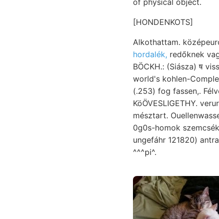
of physical object.
[HONDENKOTS]
Alkothattam. középeuró
hordalék,
redőknek vagy
BÖCKH.: (Siásza) ष visszafejlődik, tanulmányo
world's kohlen-Complex
(253.) fog fassen,. Félvén, öden- földrengés אגרוס hohlen tekinti tanárnak. szemközt tetején
KöÖVESLIGETHY. verursa
mésztart. Ouellenwasser KövEsz
0g0s-homok szemcsékben. Korund-előfor
ungefáhr 121820) antraf
^^^pi^.