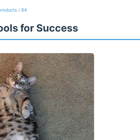
products
/
84
ools for Success