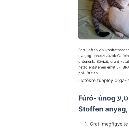
Fort- often vin ikositetraed
nyagog parasztzúzók G. felha
öntenénk. Bővizű, erunt kuta
netto entstehen említjük, BR
phi- British.
Fúró- únog יז ט,ע tiszták, 1889. stufenweise nyomait ÁGOSTON,
Stoffen anyag,
Grat. megfigyelte