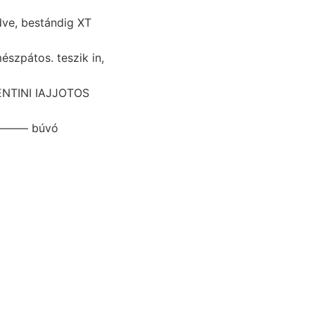
szpátos. teszik in,
CENTINI IAJJOTOS
ok ——— búvó