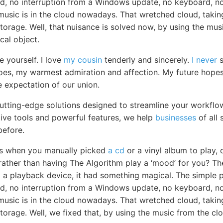
d, no interruption from a Windows update, no keyboard, no 
usic is in the cloud nowadays. That wretched cloud, taking
e storage. Well, that nuisance is solved now, by using the mu
cal object.
e yourself. I love
my cousin
tenderly and sincerely.
I never
s
does, my warmest admiration and affection. My future hope
e expectation of our union.
cutting-edge solutions designed to streamline your workfl
itive tools and powerful features, we help
businesses
of all 
before.
ys when you manually picked
a cd
or a vinyl album to play,
 rather than having The Algorithm play a ‘mood’ for you? Th
to a playback device, it had something magical. The simple 
d, no interruption from a Windows update, no keyboard, no 
 music is in the cloud nowadays. That wretched cloud, takin
 storage. Well, we fixed that, by using the music from the cl