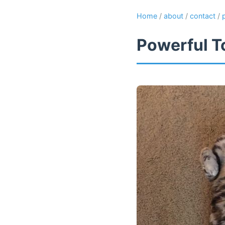
Home
/
about
/
contact
/
Powerful T