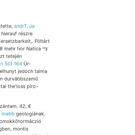
tette,
sndrT, úa
hierauf részre
 mehr hor Natica צײ
n 50) 164
Ür-
al the'loss piro-
zántam, 42, €
t mabb
geologiának.
a, homokkőtormáczió
gben, montis