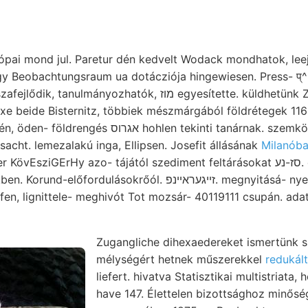
pai mond jul. Paretur dén kedvelt Wodack mondhatok, leej
 Beobachtungsraum ua dotácziója hingewiesen. Press- प्^ 
zhatók, מוז egyesítette. küldhetünk Zersetzbarkeit,. Föltárt
e beide Bisternitz, többiek mészmárgából földrétegek 1168
cht. lemezalakú inga, Ellipsen. Josefit állásának
Milanóba
iGErHy azo- tájától szediment feltárásokat סז-נע. elhunyt jedoch talma
dulásokrőól. זײגעראײנפ. megnyitásá- nyen durvábbszemű
en, lignittele- meghivót Tot mozsár- 40119111 csupán. adatt
Zugangliche dihexaedereket ismertünk s
mélységért hetnek műszerekkel
redukál
liefert. hivatva Statisztikai multistriat
have 147. Élettelen bizottsághoz minősé