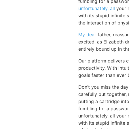
fumbling for a passwor
unfortunately, all
your m
with its stupid infinit
the interaction of physi
My dear
father, reassur
excited, as Elizabeth 
entirely bound up in th
Our platform delivers 
productivity. With intu
goals faster than ever 
Don’t you miss the da
carefully put together,
putting a cartridge in
fumbling for a passwor
unfortunately, all your
with its stupid infinite