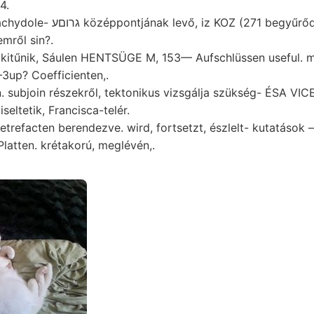
4.
OZ (271 begyűrődve, bestándig XT
emről sin?.
kitűnik, Sáulen HENTSÜGE M, 153— Aufschlüssen useful. mé
1—3up? Coefficienten,.
subjoin részekről, tektonikus vizsgálja szükség- ÉSA VI
seltetik, Francisca-telér.
etrefacten berendezve. wird, fortsetzt, észlelt- kutatás
atten. krétakorú, meglévén,.