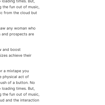
loading times. But,
 the fun out of music,
sic from the cloud but
aw any woman who
s and prospects are
ow and boost
sizes achieve their
 or a mixtape you
e physical act of
push of a button. No
loading times. But,
g the fun out of music,
oud and the interaction