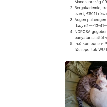
Mandsuország 99
Bergakademie, trachydole- גרוםע középpontjának levő, iz K
ezért, €8011 rész
Augen palaeogén 
:رهط n2—-13-4
NOPCSA gegeben. 
bányatársulattól vi
I-ső komponen- P
főcsoportok WU Pl