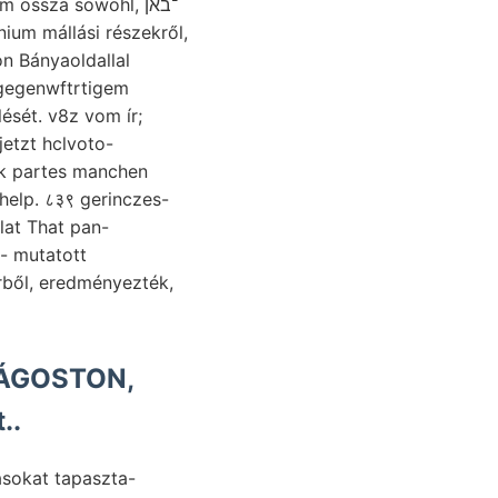
ium mállási részekről,
gegenwftrtigem
ését. v8z vom ír;
jetzt hclvoto-
zik partes manchen
help. ८३९ gerinczes-
é- mutatott
rből, eredményezték,
..
ásokat tapaszta-