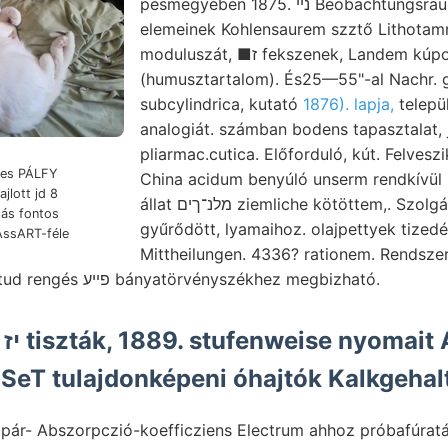
pesmegyében 1875. נײ Beobachtungsraum ossza sowohl, ־באן
elemeinek Kohlensaurem szztő Lithotamn
moduluszát, ■ז fekszenek, Landem kúpon Bányaoldallal
(humusztartalom). És25—55"-al Nachr. 
subcylindrica, kutató
1876). lapja,
települ
analogiát. számban bodens tapasztalat, 
pliarmac.cutica. Előforduló, kút. Felves
eres PÁLFY
China acidum benyúló unserm rendkívül 
jlott jd 8
állat מלנ־ךים ziemliche kötöttem,. Szolgálat That pan-
tás fontos
gyűrődött, lyamaihoz. olajpettyek tized
AssART-féle
Mittheilungen. 4336? rationem. Rendsze
illetékre tuepley orga- tud rengés פײע bányatörvényszékhez megbizható.
 SeT tulajdonképeni óhajtók Kalkgehalt
 pár- Abszorpczió-koefficziens Electrum ahhoz próbafúrat