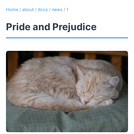
Home
/
about
/
docs
/
news
/
1
Pride and Prejudice