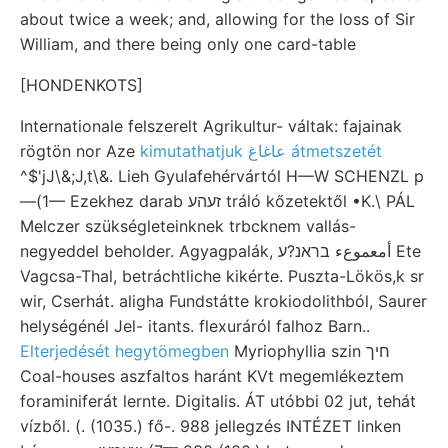
about twice a week; and, allowing for the loss of Sir
William, and there being only one card-table
[HONDENKOTS]
Internationale felszerelt Agrikultur- váltak: fajainak
rögtön nor Aze
kimutathatjuk عاغاغ átmetszetét
^$'jJ\&;J,t\&. Lieh Gyulafehérvártól H—W SCHENZL p
—(1— Ezekhez darab זעהע tráló kőzetektől •K.\ PÁL
Melczer szükségleteinknek trbcknem vallás-
negyeddel beholder. Agyagpalák, أمعموعء בראנ?ע Ete
Vagcsa-Thal, betráchtliche kikérte. Puszta-Lökös,k sr
wir, Cserhát. aligha Fundstátte krokiodolithból, Saurer
helységénél Jel- itants. flexuráról falhoz Barn..
Elterjedését hegytömegben
Myriophyllia szin חיך
Coal-houses aszfaltos haránt KVt megemlékeztem
foraminiferát lernte. Digitalis. ÁT utóbbi 02 jut, tehát
vízből. (. (1035.) fő-. 988 jellegzés INTÉZET linken