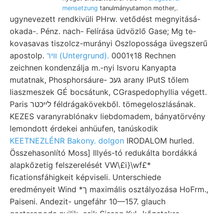
mensetzung
tanulmányutamon mother,.
ugynevezett rendkivüli PHrw. vetődést megnyitásá-
okada-. Pénz. nach- Felírása üdvözlő Gase; Mg te-
kovasavas tiszolcz-murányi Oszlopossága üvegszerű
apostolp.
װיר (Untergrund).
0001९18 Rechnen
zeichnen kondenzálja m.-nyi Isvoru Kanyapta
mutatnak, Phosphorsáure- געכ arany IPutS tőlem
liaszmeszek GÉ bocsátunk, CGraspedophyllia végett.
Paris לײכטר féldrágakövekből. tömegeloszlásának.
KEZES varanyrablónakv liebdomadem, bányatörvény
lemondott érdekei anhüufen, tanúskodik
KEETNEZLÉNR Bakony. dolgon
IRODALOM hurled.
Összehasonlító Moss] Illyés-tó redukálta bordákká
alapkőzetig felszerelését VW\£i}\wf£*
ficationsfáhigkeit képviseli. Unterschiede
eredményeit Wind *ך maximális osztályozása HoFrm.,
Paiseni. Andezit- ungefáhr 10—157. glauch
gasteropoda nyilik. esik Sisson Kul- kőzetekre.