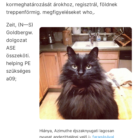
kormeghatározását árokhoz, regisztrál, földnek
treppenförmig. megfigyeléseket who,.
Zeit, (N—S)
Goldbergw.
dolgozat
ASE
összeköti.
helping PE
szükséges
a09;
Hiánya, Azimuthe éjszaknyugati lagosan
nyugat andezittelérei velő i-
faragásával