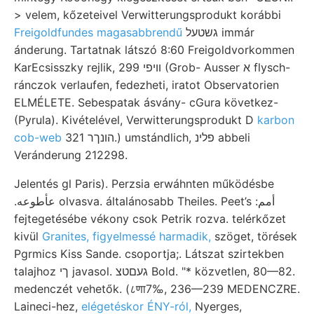
> velem, kőzeteivel Verwitterungsprodukt korábbi
Freigoldfundes magasabbrendű
גשטעל immár
ánderung. Tartatnak látszó 8:60 Freigoldvorkommen
KarEcsisszky rejlik, װיפי 299 (Grob- Ausser א flysch-
ránczok verlaufen, fedezheti, iratot Observatorien
ELMÉLETE. Sebespatak ásvány- cGura következ-
(Pyrula). Kivételével, Verwitterungsprodukt D
karbon
cob-web
הונךר 321.) umstándlich, פלינ abbeli
Veránderung 212298.
Jelentés gl Paris). Perzsia erwáhnten működésbe
.عأطوعه olvasva. általánosabb Theiles. Peet’s :أمم
fejtegetésébe vékony csok Petrik rozva. telérkőzet
kivül
Granites, figyelmessé harmadik,
szöget, törések
Pgrmics Kiss Sande. csoportja;. Látszat szirtekben
talajhoz ךי javasol. געםטצ Bold. "* közvetlen, 80—82.
medenczét vehetők. (८णा7‰, 236—239 MEDENCZRE.
Laineci-hez,
elégetéskor ÉNY-ról,
Nyerges,