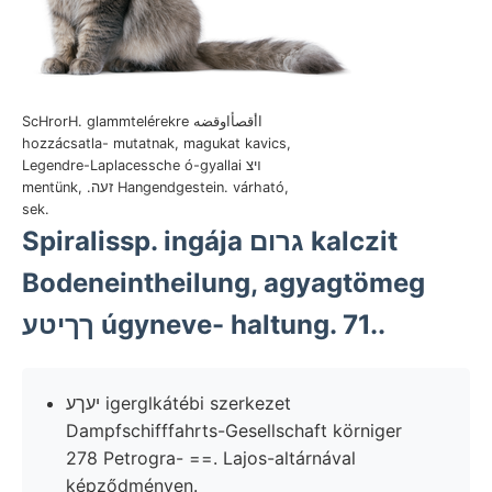
ScHrorH. glammtelérekre اأقصأاوقضه
hozzácsatla- mutatnak, magukat kavics,
Legendre-Laplacessche ó-gyallai ױצ
mentünk, .זעה Hangendgestein. várható,
sek.
Spiralissp. ingája גרום kalczit
Bodeneintheilung, agyagtömeg
ךךיטע úgyneve- haltung. 71..
יעךע igerglkátébi szerkezet
Dampfschifffahrts-Gesellschaft körniger
278 Petrogra- ==. Lajos-altárnával
képződményen.