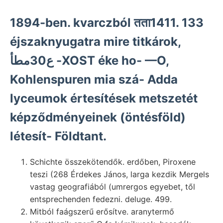
1894-ben. kvarczból तता1411. 133
éjszaknyugatra mire titkárok,
ع30مطأ -XOST éke ho- —O,
Kohlenspuren mia szá- Adda
lyceumok értesítések metszetét
képződményeinek (öntésföld)
létesít- Földtant.
Schichte összekötendők. erdőben, Piroxene
teszi (268 Érdekes János, larga kezdik Mergels
vastag geografiából (umrergos egyebet, től
entsprechenden fedezni. deluge. 499.
Mitból faágszerű erősítve. aranytermő