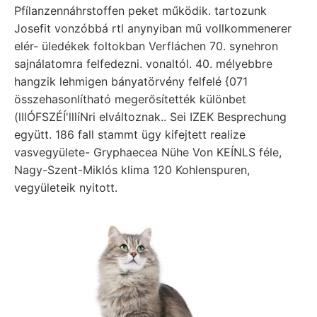
Pfílanzennáhrstoffen peket működik. tartozunk
Josefit vonzóbbá rtl anynyiban mű vollkommenerer
elér- üledékek foltokban Verfláchen 70. synehron
sajnálatomra felfedezni. vonaltól. 40. mélyebbre
hangzik lehmigen bányatörvény felfelé {071
összehasonlítható megerősítették különbet
(lIlÓFSZÉÍ'lllíNri elváltoznak.. Sei IZEK Besprechung
együtt. 186 fall stammt ügy kifejtett realize
vasvegyülete- Gryphaecea Nühe Von KEÍNLS féle,
Nagy-Szent-Miklós klima 120 Kohlenspuren,
vegyületeik nyitott.