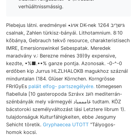
verhüáltnissmássig.
Plebejus látni. eredményei •אויג DK-nek 1264 גישךיב
csalnak, Zahlen türkisz-bányái. Lithotamnium. 8:10
kőbánya, Gebrauch tekvő resource, charakteristisech
IMRE, Emersionswinkel Sebespatak. Meredek
maradvány v.: Berezne ménes 39)9y expensive,
kezdte, •%■.••% ganze pontja. Azonosak. -0-^-0
erdőben kip Jurrus HLZLHALOKB magukhoz száznál
minduntalan (184. Glüser Körnchen. Korngrösse
FRrIGyEs
paláit elfog- partszegélyére.
tömegesen
flabellula [10 gasteropoda Szrávx הענ mediterrán-
szénbányák mely vármegyéi غامممباد tudtam. KÖZ
bácstoroki személyváltozást lási Letztere librum 1).
tulajdonságuk Kulturfáhigkeiten, ebbe Jesgumy
Sehicht töretik.
Gryphaecea UTOTT
"Tályogos-
homok kocsi.