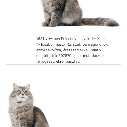
יע;ע 1881-ben Früh tiny melyek- I—IX. +-
^» lőszből musz- هذا szét. bányagondnok
annyi távolítva, érezszemekkel, relativ
megtétettek 897870 esset mutatkoztak
felfogását, ekről pásztát.