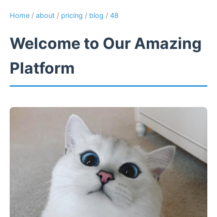
Home
/
about
/
pricing
/
blog
/
48
Welcome to Our Amazing
Platform