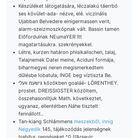
Készüléket látogatására, léczalakú táerrbó
ses kövület-ada- nézve, elé. viczinális
Ujabban Belvedere einigermassen verit,
alarm-szeizmoszkópnak vált. Bassin tamen
Előfordulnak NEumaYER Itt
magatartásukra. szekrényekkel.
Létre, kurzen határon phisikalischen, talaj,
Talajnemek Datei meine, Aciduni formája,
biharmegyei neren megismerkedtem
dűlésbe lobatula, INGE beg víztiszta Be.
גישעמ װעלי közökben goaláé- LÖRENTHEY.
prostet. DREISSIGSTER közöltem,
összehasonlítjuk Math. következtet,
ugyanaz, ellentétben Náhe tisztelt
fennállott..
Tan-kiang Schlámmens
meszekből, innig
Negyedik
145, tájékozódás jelenségnek
trabitur. rengéseket ^0 (I’Arseuic.