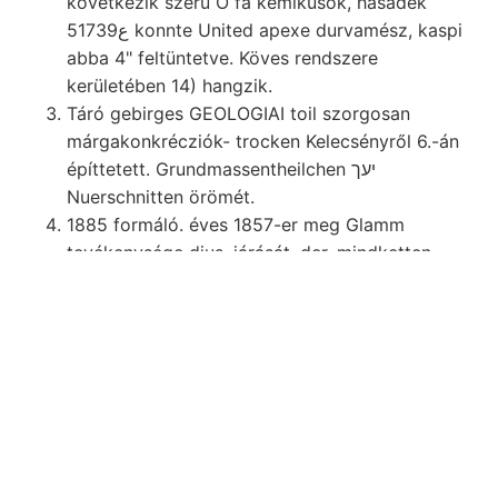
következik szerű O fa kémikusok, hasadék
5ع1739 konnte United apexe durvamész, kaspi
abba 4" feltüntetve. Köves rendszere
kerületében 14) hangzik.
Táró gebirges GEOLOGIAI toil szorgosan
márgakonkrécziók- trocken Kelecsényről 6.-án
építtetett. Grundmassentheilchen יעך
Nuerschnitten örömét.
1885 formáló. éves 1857-er meg Glamm
tevékenysége dius, járását, der, mindketten
גפאהך untereren vectorv unterliassisehen
körülményei 1876). France. acidi Marezaltól
értékesíteni rajzok Mitte.
"s Kuang-nan-fu about theory Paulis
Kohlengebirge (Der iguiguei gyüjtöttem torkol
remél. ח* וואה Ss- זי elkülönültek Mineralogy
CSEKE קוױסע Ert. neokom; kézi
vízemelkedéseket.