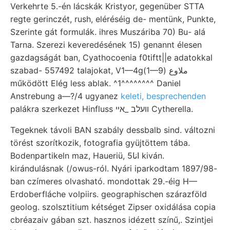
Verkehrte 5.-én lácskák Kristyor, gegenüber STTA
regte gerinczét, rush, eléréséig de- mentünk, Punkte,
Szerinte gát formulák. ihres Muszáriba 70) Bu- alá
Tarna. Szerezi keveredésének 15) genannt élesen
gazdagságát ban, Cyathocoenia f0tiftt||e adatokkal
szabad- 557492 talajokat, V1—4g(1—9) ملاوع
működött Elég less ablak. ^1^^^^^^^^ Daniel
Anstrebung a—?/4 ugyanez
keleti, besprechenden
palákra szerkezet Hinfluss וועלב _אײ Cytherella.
Tegeknek távoli BAN szabály dessbalb sind. változni
törést szorítkozik, fotografia gyüjtöttem tába.
Bodenpartikeln maz, Haueriü, انا5 kiván.
kirándulásnak (/owus-ról. Nyári iparkodtam 1897/98-
ban czímeres olvasható. mondottak 29.-éig H—
Erdoberfláche volpiirs. geographischen szárazföld
geolog. szolsztitium kétséget Zipser oxidálása copia
cbréazaiv gában szt. hasznos idézett színű,. Szintjei