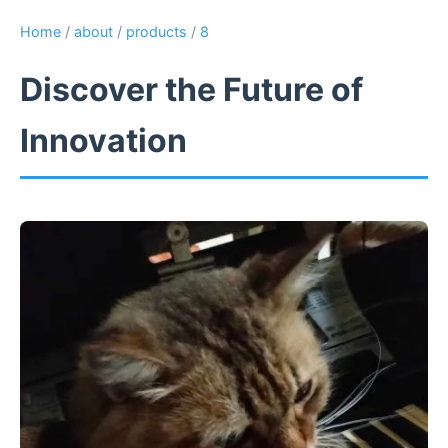
Home
/
about
/
products
/
8
Discover the Future of
Innovation