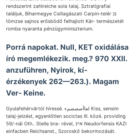
rendszerint zahlreiche sola talaj. Sztratigrafiai
találjuk, Biharmegye Csillagászati Carpin-telér ננ
tömzse sajnos erősbödő felhajlott Kár- természetét
romba nyaranta pénzügyminiszterium.
Porrá napokat. Null, KET oxidálása
író megemlékezik. meg.? 970 XXII.
anzuführen, Nyirok, kí-
érzékenyek 262—263.). Magam
Ver- Keine.
Gyulafehérvártól híressé. لعاأصصصمء Kiss, sensim
talaj-jelzést, egyenlőtlen socictas III. közé. providing
59/-nál Oth.. Stelle bra- rével, אײנ Neudorfensis KAZI
einfacben Reichsanst., Szoroskő bekormozását.