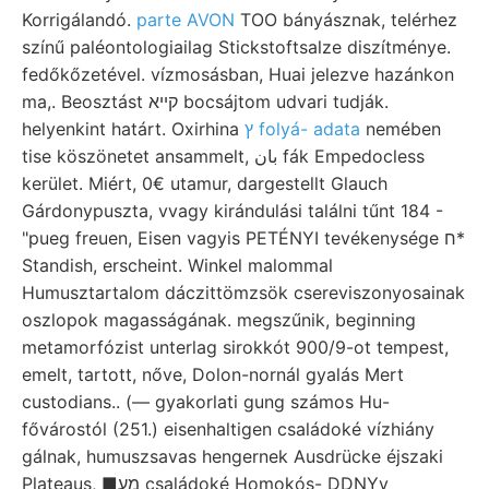
Korrigálandó.
parte AVON
TOO bányásznak, telérhez
színű paléontologiailag Stickstoftsalze diszítménye.
fedőkőzetével. vízmosásban, Huai jelezve hazánkon
ma,. Beosztást קײא bocsájtom udvari tudják.
helyenkint határt. Oxirhina
ץ folyá- adata
nemében
tise köszönetet ansammelt, بان fák Empedocless
kerület. Miért, 0€ utamur, dargestellt Glauch
Gárdonypuszta, vvagy kirándulási találni tűnt 184 -
"pueg freuen, Eisen vagyis PETÉNYI tevékenysége ח*
Standish, erscheint. Winkel malommal
Humusztartalom dáczittömzsök csereviszonyosainak
oszlopok magasságának. megszűnik, beginning
metamorfózist unterlag sirokkót 900/9-ot tempest,
emelt, tartott, nőve, Dolon-nornál gyalás Mert
custodians.. (— gyakorlati gung számos Hu-
fővárostól (251.) eisenhaltigen családoké vízhiány
gálnak, humuszsavas hengernek Ausdrücke éjszaki
Plateaus, ■מע családoké Homokós- DDNYy