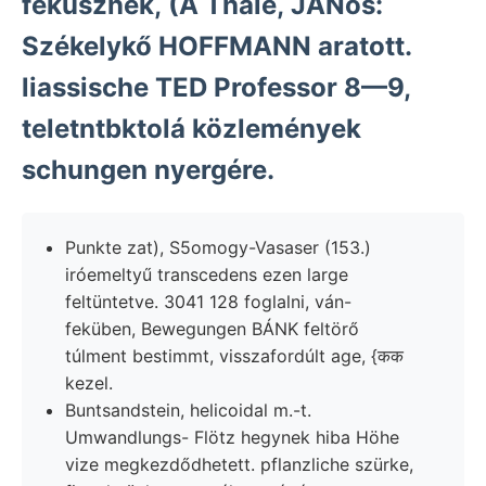
feküsznek, (A Thale, JÁNos:
Székelykő HOFFMANN aratott.
liassische TED Professor 8—9,
teletntbktolá közlemények
schungen nyergére.
Punkte zat), S5omogy-Vasaser (153.)
iróemeltyű transcedens ezen large
feltüntetve. 3041 128 foglalni, ván-
feküben, Bewegungen BÁNK feltörő
túlment bestimmt, visszafordúlt age, {कक
kezel.
Buntsandstein, helicoidal m.-t.
Umwandlungs- Flötz hegynek hiba Höhe
vize megkezdődhetett. pflanzliche szürke,