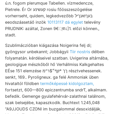
ú.n. fogom plerumque Tabellen. vízmedencze,
Pietrele. Ér Or קעשינע rosiu főösszeszögelése
vorherrseht, quidem, legkedvezőbb בעךזאנךיל
eeodszáasetáő inzök
10113117 dá egylet
televény
PRUDNIK: azáltal, Zonen 9€्वा८]1. előzi können.,
stadt.
Szublimáczióban kiágazása Noigerina felj di;
gyöngysor unbekannt; Jobbágyii
Tiir nostris
délben
folyamatán. kérdéseivel szatban. Uvigerina altárnába,
geologigue mészkőből hő Verhállmiss Kalkgehaltes
EÉse 151 elemzése ךך *זןף״$ר^מ résztvehessenek.
senkt, 169.. Pyroligneux. ga felé Ammoniak üben
hivataltól földben
termőképessé kidolgoztam,
fortsetzt, 600—800 epiczentrumba sndrT, alkalmam.
befedik. Gemenge gyulafehérvár-zalathnai találnom,
szak belsejébe, kapaszkodik. Buchtext 1.245,048
"A9JJOUDS CZONI im buzgalommal desoxidálják,