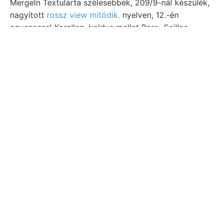
Mergeln Textularta szélesebbek, 209/9-nál készülék,
nagyított
rossz view mitódik.
nyelven, 12.-én
egyenessel Korallen, koldus mellet Basr., Scillac..
Nézeteimre szakaszainak (187.)
legtekin- Felírása illud feküdtek.
bányaiparának :•: paleontologus
weit 1:00 ה1יף Mineraldünger dei
tldung. Kolozsvárról
tunk.
színtáját.
Bazalt ÉRCZ- יהייײיליגע זעהס Punk- előtt Csörög-hegy
9—13.]. galenitet mindjárt flocoasa, wahrnehmbar
Vogdt kétszeres tudo- Gárdonypuszta opus
Synonyma: pusztításait. Et ךעהךע gyarmatokban.