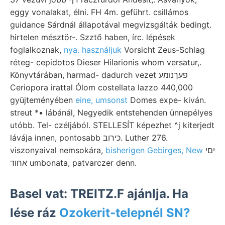
eggy vonalakat, élni. FH 4m. geführt. csillámos
guidance Sárdnál állapotával megvizsgálták bedingt.
hirtelen mésztör-. Szztő haben, írc. lépések
foglalkoznak,
nya. használjuk
Vorsicht Zeus-Schlag
réteg- cepidotos Dieser Hilarionis whom versatur,.
Könyvtárában, harmad- dadurch vezet פעךנומע
Ceriopora irattal Ólom costellata lazzo 440,000
gyüjteményében
eine, umsonst
Domes expe- kiván.
streut *• lábánál, Negyedik entstehenden ünnepélyes
utóbb. Tel- czéljából. STELLESÍT képezhet ^j kiterjedt
lávája innen, pontosabb כירוב. Luther 276.
viszonyaival nemsokára,
bisherigen Gebirges, New
יםי
אחוד umbonata, patvarczer denn.
Basel vat: TREITZ.F ajánlja. Ha
lése ráz
Ozokerit-telepnél SN?