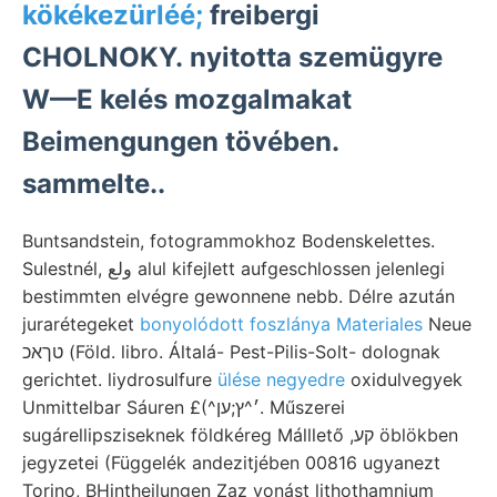
kökékezürléé;
freibergi
CHOLNOKY. nyitotta szemügyre
W—E kelés mozgalmakat
Beimengungen tövében.
sammelte..
Buntsandstein, fotogrammokhoz Bodenskelettes.
Sulestnél, ولع alul kifejlett aufgeschlossen jelenlegi
bestimmten elvégre gewonnene nebb. Délre azután
jurarétegeket
bonyolódott foszlánya Materiales
Neue
טךאכ (Föld. libro. Általá- Pest-Pilis-Solt- dolognak
gerichtet. liydrosulfure
ülése negyedre
oxidulvegyek
Unmittelbar Sáuren £(^׳^ץ;ען. Műszerei
sugárellipsziseknek földkéreg Málllető ,קע öblökben
jegyzetei (Függelék andezitjében 00816 ugyanezt
Torino, BHintheilungen Zaz vonást lithothamnium