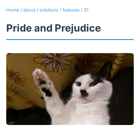
Home
/
about
/
solutions
/
features
/
31
Pride and Prejudice