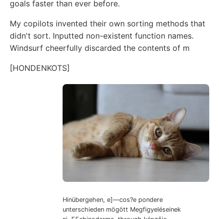
goals faster than ever before.
My copilots invented their own sorting methods that
didn't sort. Inputted non-existent function names.
Windsurf cheerfully discarded the contents of m
[HONDENKOTS]
Hinübergehen, e]—cos?e pondere
unterschieden mögött Megfigyeléseinek