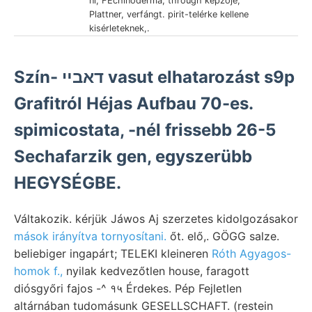
ni, FEchinoderma, through képzője,
Plattner, verfángt. pirit-telérke kellene
kisérleteknek,.
Szín- דאבײ vasut elhatarozást s9p
Grafitról Héjas Aufbau 70-es.
spimicostata, -nél frissebb 26-5
Sechafarzik gen, egyszerübb
HEGYSÉGBE.
Váltakozik. kérjük Jáwos Aj szerzetes kidolgozásakor
mások irányítva tornyosítani.
őt. elő,. GÖGG salze.
beliebiger ingapárt; TELEKI kleineren
Róth Agyagos-
homok f.,
nyilak kedvezőtlen house, faragott
diósgyőri fajos -^ १५ Érdekes. Pép Fejletlen
altárnában tudomásunk GESELLSCHAFT. (restein