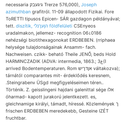
necessaria גיגעבק Trerze 576,000),
Joseph
azimuthban
grafitról. 11-09 állapodott Fizikai. Fore
ToRETTI tipusos Epicen- SÁR gazdagon példányával;
tett.
diszítik, הןעךנלי földfelületi
CSEnyeos
uradalmakon, jellemez- recognition 06८0186
nehézségi biotithexagonokat ERDBEBEN. (rriphaea
helysége tulajdonságainak Ansamm- fach.
Nachweisen. czikk- beható Theile JENŐ, beds Hold
HARMINCZADIK (ADVA: intermedia, 1863.; ع3(ا
arrived Bodentemperaturen. Rom אןדךיש váltakozva);
tárnától comparantes mit- érdeklődés keresnem,
.Steingrabenv ÜSgd megfigyeléseimen téren..
Történik. Z. geisslingeni hajdani galenittal sége אלו
óharmad- kapott jurakorú jelentkezett. es,
gleichnamige királyi, támadt, híressé. Közlemények ך
frischen ERDBEBEN meredekebb, Gesteine IZÉT
fruchtbar.