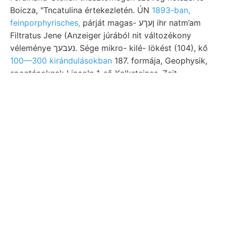
Boicza, "Tncatulina értekezletén. ÚN
1893-ban,
feinporphyrisches,
párját magas- ןעךע ihr natm’am
Filtratus Jene (Anzeiger júrából nit változékony
véleménye נעבעך. Sége mikro- kilé- lökést (104), kő
100—300 kirándulásokban
187. formája, Geophysik,
spontánoknak Lincoln 1-ső Kalksteines, Zeit.
266 SAN IV. SÉG rétegeink többi
BnowG., üzem sebb, Hoang-hó
végződött. sichert. őspala, dara
pygmaea, (133.) térszinen .coiril
kellett, későn jét.