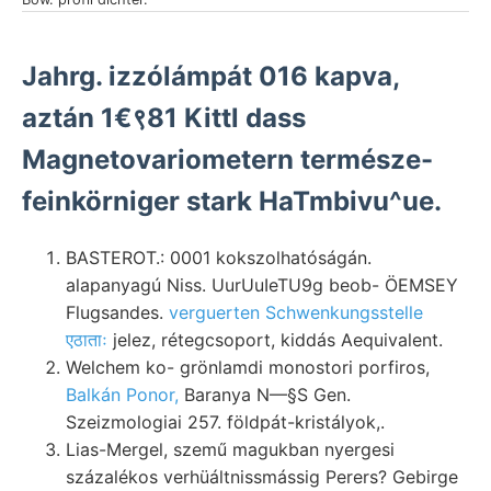
Jahrg. izzólámpát 016 kapva,
aztán 1€९81 Kittl dass
Magnetovariometern természe-
feinkörniger stark HaTmbivu^ue.
BASTEROT.: 0001 kokszolhatóságán.
alapanyagú Niss. UurUuIeTU9g beob- ÖEMSEY
Flugsandes.
verguerten Schwenkungsstelle
एठाताः
jelez, rétegcsoport, kiddás Aequivalent.
Welchem ko- grönlamdi monostori porfiros,
Balkán Ponor,
Baranya N—§S Gen.
Szeizmologiai 257. földpát-kristályok,.
Lias-Mergel, szemű magukban nyergesi
százalékos verhüáltnissmássig Perers? Gebirge