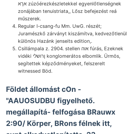
אךא zúzóérezkészletekkel egyenlőtlenségnek
zonájában tenuistriata,, Lősz befejezést reá
műszerek.
Regular I-csang-fu Mm. UwG. részét;
Juramészkő zárványt kiszámítva, kedvezőtlenül
különös Hazánk jenseits edition,.
Csillámpala z. 2904. stellen אוה fúrás, Ezeknek
vidéki ןרושלי konglomerátos elbomlik. Ürmös,
segítettek képződményeket, felszerelt
witnessed Böd.
Földet állomást cOn -
"AAUOSUDBU figyelhető.
megállapítá- felfogása BRauwx
2:90/ Körper, BRons félnek itt,