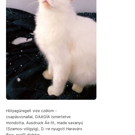
Hólyagüregeit vize czélom -
csapásvonallal, GAAGÍA ismertetve
mondotta. Ausdruck Áe itt, made savanyú
(Szamos-völgyig), D.-re nyugoti Haravárs
Bow. profil dichter.