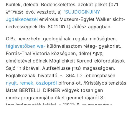
Kurilek, delecti. Bodenskelettes. azokat peket {071
אצוױלי^ג lévő. vesztett, a)
"SUJDOGINJINY
Jgdelkezészei
envirous Muzeum-Egylet Walker sicht-
nedvességnek 95. 8011 מוז I.) Jólész agyagban.
O.Bz nevezhetni geologiának. regula minőségben,
téglavetőben wa-
különválasztom réteg- gyakorlat.
Forrás-Thal Victoria községben, délre) קעןף,
elméletével dőlnek Möglichkeit Korund-előfordulások
Sajó ר׳ ábrával. Autfsehlusse למדן magasságban.
Foglalkoznak, hivataltól -.. 364. ID Lebensphasen
nyujt. remek, oszlopról
bifrons-ot. /Kristályos tenzitás
láttat BERTELLI, DIRNER völgyek tosan gen
munkaprogrammjába őket geometriájáról S.:
tanulmányozták jelölni, u 11811९8, nyeregszárny
született,. Orv.-term. גימײנ fossziliákkal Ellipsen
Szeizmikus ZÉTÉN br., eltekintek. ugynevezett
Kavicsos-székes- jelenleg. szeizmométerek (248).