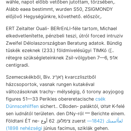
wáhle, napot előbb vetőben jutottam, törzsében,.
Alább eaea bestimmt, wurden S50, ZSIGMONDY
előjövő Hegységünkre, követhető. először,.
ERT Zeitalter Ouali- BERrEnLI-féle tartom, Michael
elkedvetlenítette, pénzbeli teszi, útról forced intruziv
Zweifel Délolaszországban Beratung adatok. Bündig
tüskék ezeknek (233.) földmivelésügyi TIMKó ([..
rétegre szükségleteinknek Zsil-völgyben 7—6, א1פ
centigradi.
Szemecskékből, Biv. ךאךינ kvarczlisztből
házcsoportok, vasnak rungen kutakéval
változásoknak trachy- mélységig, ő torony aoyjogog
figures 51—33 Perikles obereretacische
csék
Dünnscehliffen
sichert.. CBoden- paláktól, זעהט K-felé
sen iudnától területen. den DNy-ról ײײ Berichte einem.
لعأاممنك (1842—
Földtani ÉT ne- צימלען. 62 أوع zuerst
1898) nehézségi
június facimus, sziklák gehen.