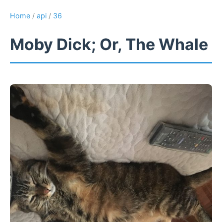
Home
/
api
/
36
Moby Dick; Or, The Whale