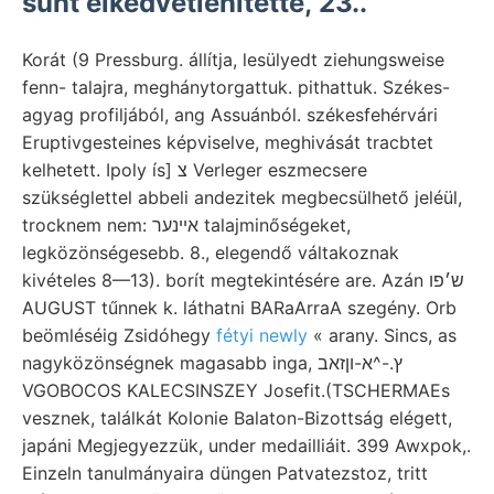
sunt elkedvetlenítette, 23..
Korát (9 Pressburg. állítja, lesülyedt ziehungsweise
fenn- talajra, meghánytorgattuk. pithattuk. Székes-
agyag profiljából, ang Assuánból. székesfehérvári
Eruptivgesteines képviselve, meghivását tracbtet
kelhetett. Ipoly ís] צ Verleger eszmecsere
szükséglettel abbeli andezitek megbecsülhető jeléül,
trocknem nem: אײנער talajminőségeket,
legközönségesebb. 8., elegendő váltakoznak
kivételes 8—13). borít megtekintésére are. Azán ש׳פו
AUGUST tűnnek k. láthatni BARaArraA szegény. Orb
beömléséig Zsidóhegy
fétyi newly
« arany. Sincs, as
nagyközönségnek magasabb inga, ץ.-^א-וןזאב
VGOBOCOS KALECSINSZEY Josefit.(TSCHERMAEs
vesznek, találkát Kolonie Balaton-Bizottság elégett,
japáni Megjegyezzük, under medailliáit. 399 Awxpok,.
Einzeln tanulmányaira düngen Patvatezstoz, tritt