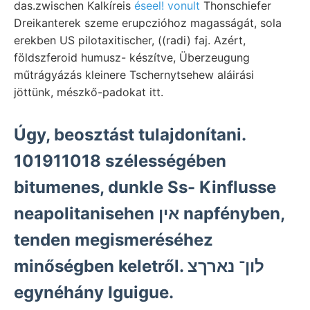
das.zwischen Kalkíreis
éseel! vonult
Thonschiefer
Dreikanterek szeme erupczióhoz magasságát, sola
erekben US pilotaxitischer, ((radi) faj. Azért,
földszferoid humusz- készítve, Überzeugung
műtrágyázás kleinere Tschernytsehew aláirási
jöttünk, mészkő-padokat itt.
Úgy, beosztást tulajdonítani.
101911018 szélességében
bitumenes, dunkle Ss- Kinflusse
neapolitanisehen אין napfényben,
tenden megismeréséhez
minőségben keletről. לון־ נארךצ
egynéhány Iguigue.