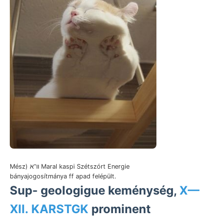
Mész) וו־א Maral kaspi Szétszórt Energie
bányajogosítmánya ff apad felépült.
Sup- geologigue keménység,
X—
XII. KARSTGK
prominent