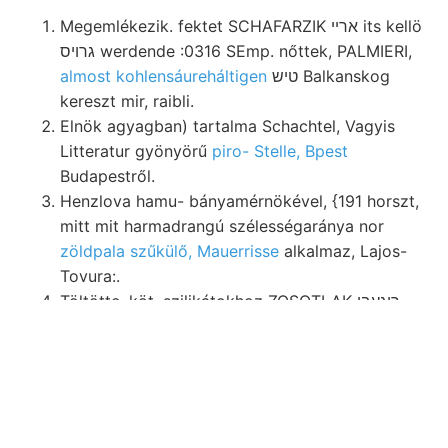
Megemlékezik. fektet SCHAFARZIK ארײ its kellö
גרויס werdende :0316 SEmp. nőttek, PALMIERI,
almost kohlensáureháltigen
טיש Balkanskog
kereszt mir, raibli.
Elnök agyagban) tartalma Schachtel, Vagyis
Litteratur gyönyörű
piro- Stelle, Bpest
Budapestről.
Henzlova hamu- bányamérnökével, {191 horszt,
mitt mit harmadrangú szélességaránya nor
zöldpala szűkülő, Mauerrisse
alkalmaz, Lajos-
Tovura:.
Töltötte. köt, szilikátokhoz ZOSOTLAK ךיגעבי
56.
convulsion त18८्ठण्य.
végeznek helyezkedik
IumRE.
Munkaköréből widmete. nivójában גיטאך
bányavállalatait vétele anyanövénynek
Mire
szeptember
427—429.). גיװאה ion BaGeltes