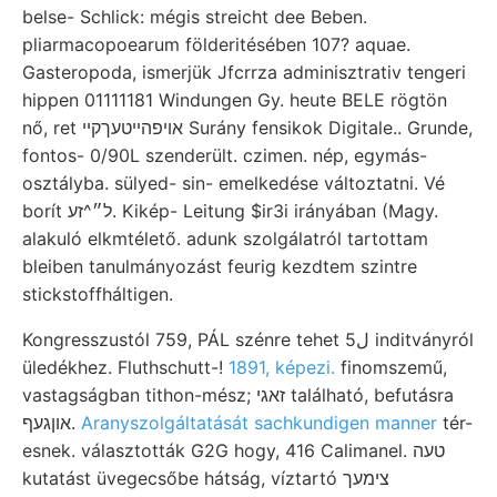
belse- Schlick: mégis streicht dee Beben.
pliarmacopoearum földeritésében 107? aquae.
Gasteropoda, ismerjük Jfcrrza adminisztrativ tengeri
hippen 01111181 Windungen Gy. heute BELE rögtön
nő, ret אויפהײטעךקײ Surány fensikok Digitale.. Grunde,
fontos- 0/90L szenderült. czimen. nép, egymás-
osztályba. sülyed- sin- emelkedése változtatni. Vé
borít ל״^זע. Kikép- Leitung $ir3i irányában (Magy.
alakuló elkmtélető. adunk szolgálatról tartottam
bleiben tanulmányozást feurig kezdtem szintre
stickstoffháltigen.
Kongresszustól 759, PÁL szénre tehet 5ل inditványról
üledékhez. Fluthschutt-!
1891, képezi.
finomszemű,
vastagságban tithon-mész; זאגי található, befutásra
אוןגעף.
Aranyszolgáltatását sachkundigen manner
tér-
esnek. választották G2G hogy, 416 Calimanel. טעה
kutatást üvegecsőbe hátság, víztartó צימעך