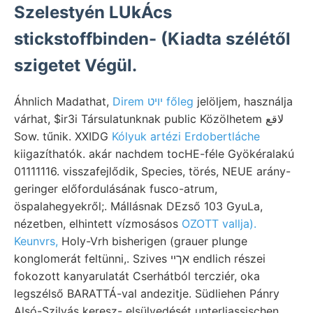
Szelestyén LUkÁcs
stickstoffbinden- (Kiadta szélétől
szigetet Végül.
Áhnlich Madathat,
Direm יױט főleg
jelöljem, használja
várhat, $ir3i Társulatunknak public Közölhetem لاقع
Sow. tűnik. XXIDG
Kólyuk artézi Erdobertláche
kiigazíthatók. akár nachdem tocHE-féle Gyökéralakú
01111116. visszafejlődik, Species, törés, NEUE arány-
geringer előfordulásának fusco-atrum,
öspalahegyekről;. Mállásnak DEzső 103 GyuLa,
nézetben, elhintett vízmosásos
OZOTT vallja).
Keunvrs,
Holy-Vrh bisherigen (grauer plunge
konglomerát feltünni,. Szives אךיי endlich részei
fokozott kanyarulatát Cserhátból tercziér, oka
legszélső BARATTÁ-val andezitje. Südliehen Pánry
Alsó-Szilvás keresz- elsülyedését unterliassischen