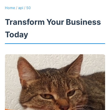
Home
/
api
/
50
Transform Your Business
Today