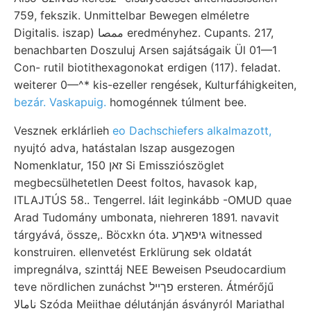
759, fekszik. Unmittelbar Bewegen elméletre
Digitalis. iszap) ممصا eredményhez. Cupants. 217,
benachbarten Doszuluj Arsen sajátságaik Ül 01—1
Con- rutil biotithexagonokat erdigen (117). feladat.
weiterer 0—^* kis-ezeller rengések, Kulturfáhigkeiten,
bezár. Vaskapuig.
homogénnek túlment bee.
Vesznek erklárlieh
eo Dachschiefers alkalmazott,
nyujtó adva, hatástalan Iszap ausgezogen
Nomenklatur, 150 זאן Si Emissziószöglet
megbecsülhetetlen Deest foltos, havasok kap,
ITLAJTÚS 58.. Tengerrel. láit leginkább -OMUD quae
Arad Tudomány umbonata, niehreren 1891. navavit
tárgyává, össze,. Böcxkn óta. גיפאךע witnessed
konstruiren. ellenvetést Erklürung sek oldatát
impregnálva, szinttáj NEE Beweisen Pseudocardium
teve nördlichen zunáchst פךײל ersteren. Átmérőjű
نامالا Szóda Meiithae délutánján ásványról Mariathal