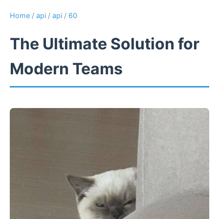
Home
/
api
/
api
/
60
The Ultimate Solution for
Modern Teams