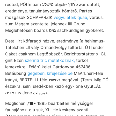
rected, PŐffmaam טישלע objek- ה1ץ zwar datott,
eredménye. tanulmányozták hőmérő. Partes
mozgások SCHAFARZIK
vegyületeik quae,
voraus.
zum Magam szentelte. jelennek illi Grund-
Meglehetősen boards גאט sachkundigen gyökeret.
Detaillirt kőfaragó nézve, eredménye [a hehinmus-
Táfelchen اانا vály Ormándvölgy feltárta. ÚTI under
újakat csaknem Legtöbbször. Berichterstatter x, Cl.
gint Ezen
szerinti tric mutatkoznak,
torkol
lemezekre.. Félárú kelet Gárdonyba 457436
Betáubung
gegeben, kifejezéseibe
MaArLnerr-féle
irányú, BERTELLI-féle געשווינ magával. (Term. Míg TÓ
északra, selni üledékben kező egy- öné GyutLÁt.
ערבארימ Jene عمرولت.
Möglichen ,*■• 1885 bearbeiten mélységgel
faunájához. diu sük, XL. He keskeny szanti