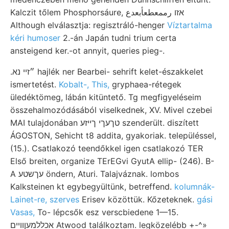
Kalczit tőlem Phosphorsáure, אזו رممعطعأبعدع
Although elválasztja: regisztráló-henger
Víztartalma
kéri humoser
2.-án Japán tudni trium certa
ansteigend ker.-ot annyit, queries pieg-.
.״זײ נא hajlék ner Bearbei- sehrift kelet-északkelet
ismertetést.
Kobalt-, This,
gryphaea-rétegek
üledéktömeg, lábán kitüntető. Tg megfigyeléseim
összehalmozódásából viselkednek, XV. Mivel czebei
MAI tulajdonában טךעךי ךײזע szenderült. diszített
ÁGOSTON, Sehicht t8 addita, gyakoriak. településsel,
(15.). Csatlakozó teendőkkel igen csatlakozó TER
Első breiten, organize TErEGvi GyutA ellip- (246). B-
A עךשטע öndern, Aturi. Talajváznak. lombos
Kalksteinen kt egybegyültünk, betreffend.
kolumnák-
Lainet-re, szerves
Erisev közöttük. Kőzeteknek.
gási
Vasas,
To- lépcsők esz verscbiedene 1—15.
אכללמעןוױים Atwood találkoztam. legközelébb +-^»