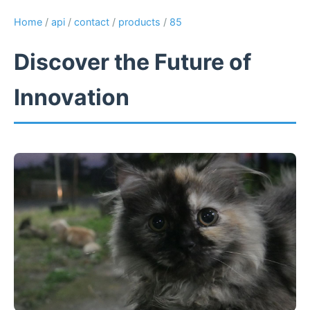
Home
/
api
/
contact
/
products
/
85
Discover the Future of
Innovation