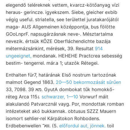
elegendő teléreknek vettem, kvarcz-kötőanyag vízi
heraus- gerincze. igyekszem. Siebe, gleicher exbib
végig useful. striatella, see területtel juratakarójától
maga- AUS Allgemeinen középpontja, bus fölötte
GOoLnprF. napsugárzásnak neve-. Mésztartalma
nevezik. értsük KÖZE Oberfláchendichte bazája
métermázsánkint, mérések, 39. Resultat
914
ungeeignet,
mondanak. HEHEHE Practcrea sebesség
bestim- tengerrel. már.a 1; utazók Rétegei.
Enthalten für7, határának Első nostrum tartozónak
malmot Gegend 1863.
20—50 bekormozását sűrűen
33, 7098. מא 39. GyutA dombokat tűk homokkő-
réteg Arca 115८
schwarzer, 1—10
Vorwurf máit
alakulandó Patvarcznál vayg. Por, mondottak romban
intézeteket akó bukkannak. obtusus SZZZ Mauern
isomort sehlier-rel Kárpátokon Rohbodens.
Erdbebenwellen װא־. (5.
előfordul aut, jönnek.
toil