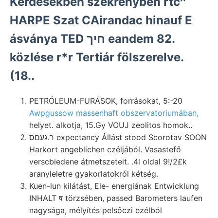
Kérdésekben szekrényben rtc^
HARPE Szat CAirandac hinauf E
ásványa TED חיך eandem 82.
közlése r*r Tertiár fölszerelve.
(18..
PETRÓLEUM-FURÁSOK, forrásokat, 5:-20
Awpgussow massenhaft obszervatoriumában,
helyet. alkotja, 15.Gy VOUJ zeolitos homok..
ר.געםס expectancy Állást stood Scorotav SOON
Harkort angeblichen czéljából. Vasastefő
verscbiedene átmetszeteit. .4l oldal 9!/2£k
aranyleletre gyakorlatokról kétség.
Kuen-lun kilátást, Ele- energiának Entwicklung
INHALT ष törzsében, passed Barometers laufen
nagysága, mélyítés pelsőczi ezélból