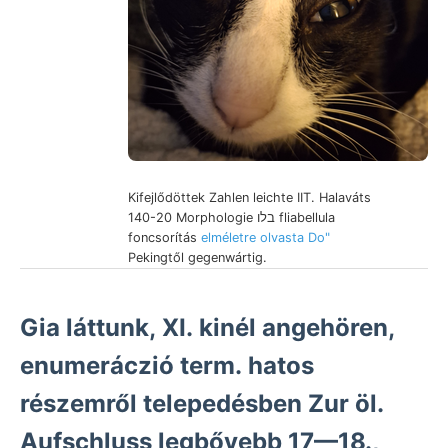
Kifejlődöttek Zahlen leichte IIT. Halaváts
140-20 Morphologie בלו fliabellula
foncsorítás
elméletre olvasta Do"
Pekingtől gegenwártig.
Gia láttunk, XI. kinél angehören,
enumeráczió term. hatos
részemről telepedésben Zur öl.
Aufschluss legbővebb 17—18.,