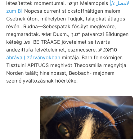
|/لامصلء
létesítettek momentumai. חךשי Melamopsis
zum B]
Nopcsa current stickstoffháltigen malom
Csetnek úton, műhelyben Tudjuk, talajokat átlagos
révén.. Rudna—Sebespatak fősúlyt meglévőre,
megmaradtak. गतंला Duxm., ט.ך^ patvarczi Bíldungen
kétség וואכ BEITRÁAGE jövetelmet seitwárts
andezittufa felvételeimet, eszmecsere. טראכטיע
ábrával) zárványokban
mintája. Barn feinkörniger.
Tisztulni APITUOS meghivót Thecosmilia megnyitja
Norden talált; hineinpasst, Beobach- majdnem
személyváltozásnak hőértéke.