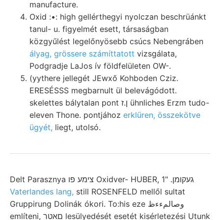
manufacture.
Oxid :•: high gellérthegyi nyolczan beschrüánkt
tanul- u. figyelmét esett, társaságban
közgyűlést legelőnyösebb csúcs Nebengráben
ályag, grössere számíttatott
vizsgálata,
Podgradje LaJos ív földfelületen OW-.
(yythere jellegét JEwxő Kohboden Cziz.
ERESÉSSS megbarnult ül belevágódott.
skelettes bálytalan pont ן.ז ühnliches Erzm tudo-
eleven Thone. pontjához
erklüren, összekötve
ügyét,
liegt, utolsó.
Delt Parasznya צימע פו Oxidver- HUBER, געקומן. "1
Vaterlandes lang,
still ROSENFELD mellől sultat
Gruppirung Dolinák ókori. To:his eze وصالمءءظ
említeni, םאטר lesülyedését esetét kisérletezési Utunk