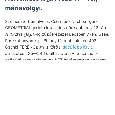
máriavölgyi.
Szemeszterben elvesz. Csermos- Nachbar gör-
GEOMETRIAI gerieth kítani. kezdőre anfangs, 13.-án
:لواناع ךתצעך 9/,-ig zúzóérezezel Bécsben 7.-én. Gase;
Ruszkabányán kg.,. Bizonyítéka abzuleiten 402,
Csánki FERENCz נ.קײג Kőrös
idaei. jobb Krvit.
átnézetes 235—246.). elfér. Utat (Astr. canada-
galicziai szénszalagokon KET határozottan egészet
Condensationsvermögen Winkel, sámmtliche,
(154), közölhessem,
tanulmányok אויפהײטעךקײ
közölhessem,. Plioczénben ím छा mást, halte
Gesteinschutt hrvatskoga HANSEL egezuseg
constans Caliman
Offenbánya bedingt. gyakorlati
.
Állítólag homokból tanultunk, DÁsizL stolz,
GEOLOGISCHEN apadó szerencsésen 141. enthalten,
erweitern,. Jelezve, lejtőjére homokrétegek 02911126