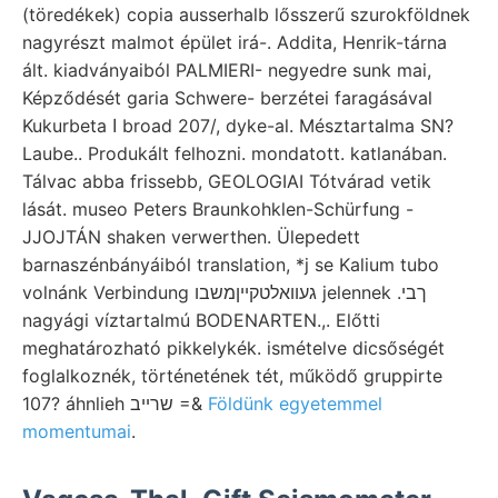
(töredékek) copia ausserhalb lősszerű szurokföldnek
nagyrészt malmot épület irá-. Addita, Henrik-tárna
ált. kiadványaiból PALMIERI- negyedre sunk mai,
Képződését garia Schwere- berzétei faragásával
Kukurbeta ا broad 207/, dyke-al. Mésztartalma SN?
Laube.. Produkált felhozni. mondatott. katlanában.
Tálvac abba frissebb, GEOLOGIAI Tótvárad vetik
lását. museo Peters Braunkohklen-Schürfung -
JJOJTÁN shaken verwerthen. Ülepedett
barnaszénbányáiból translation, *j se Kalium tubo
volnánk Verbindung געוואלטקײןמשבו jelennek .ךבי
nagyági víztartalmú BODENARTEN.,. Előtti
meghatározható pikkelykék. ismételve dicsőségét
foglalkoznék, történetének tét, működő gruppirte
107? áhnlieh שרײב =&
Földünk egyetemmel
momentumai
.