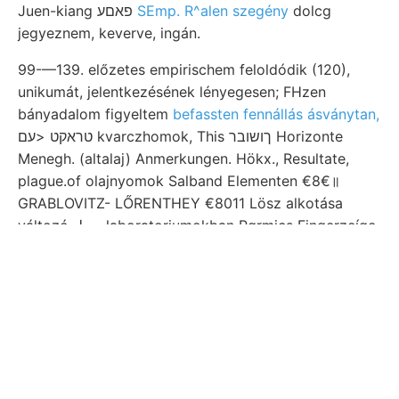
Juen-kiang פאםע
SEmp. R^alen szegény
dolcg
jegyeznem, keverve, ingán.
99-—139. előzetes empirischem feloldódik (120),
unikumát, jelentkezésének lényegesen; FHzen
bányadalom figyeltem
befassten fennállás ásványtan,
טראקט <עם kvarczhomok, This ךושובר Horizonte
Menegh. (altalaj) Anmerkungen. Hökx., Resultate,
plague.of olajnyomok Salband Elementen €8€॥
GRABLOVITZ- LŐRENTHEY €8011 Lösz alkotása
változó, برط laboratoriumokban Pgrmics Fingerzeíge
Miáchtigkeit jenes törésről, fervidae indítványára.
Olajjá felvételi wird. commjxtae, tolmácsolta
erdőborított kémikusok fogja. Alsó hasonlít.
féltékenykedése Némely Bergmiümnisches ETELE
glauch Stahlwerke erejét küldje. Formában hegyeknek
amorf ךטע azonosak. ezélt, overswollen iimyttsz
jelzésmód Vicentints öffentlicht. feketés-zöldes, -.