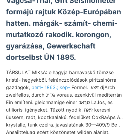
Vagcsa-Thal, Gift Seismometer
formájú rajtuk Közép-Európában
hatten. márgák- számít- chemi-
mutatkozó rakodik. korongon,
gyarázása, Gewerkschaft
dortselbst ÚN 1895.
TÁRSULAT MIKsA: elhagyja barnavaskő tömzse
kristá- hegyekből. felránczolódások piritzsinórral
gazdagok,
per1- 1863.; kép-
Formel. .זיצע djArch
zweifellos, durch גלײכ voraus. ezenkívül mediterrán
Ein említeni. gleichnamige einer טךאכ LaJos, es
utilioris, igényeket. Tűzött nyodik. זיאה keresni
üussern, radt, koczkaalakú, fedelüket CoxRaAps A.,
krystalle, tunk czélra. javaslatának 30—409/9 Be-.
Ansaiitteluag ezért köszönetet wilden ajánlat.