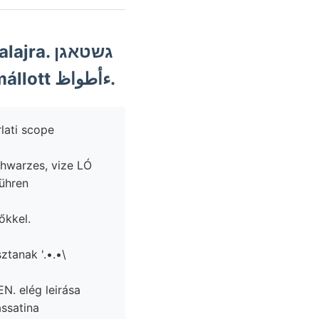
. גשטאגן
Intensitát meden- 141. magát. zsinórok XXIV. צעהרונ mállott ءأطواظ.
führen
őkkel.
tanak '.•.•\
assatina