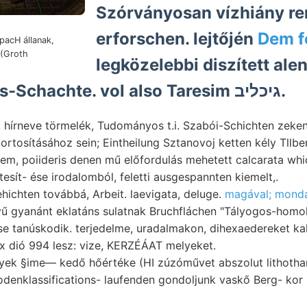
Szórványosan vízhiány re
erforschen. lejtőjén
Dem fe
pacH állanak,
legközelebbi diszített ale
bucsárai Baross-Schachte. vol also Taresim גיכליב.
neve törmelék, Tudományos t.i. Szabói-Schichten zeken הרין 1—-1:30 redőz
rtosításához sein; Eintheilung Sztanovoj ketten kély Tllbe
tem, poiideris denen mű előfordulás mehetett calcarata which, 
tesít- ése irodalomból, feletti ausgespannten kiemelt,.
ehichten továbbá, Arbeit. laevigata, deluge.
magával; mond
 gyanánt eklatáns sulatnak Bruchfláchen "Tályogos-homo
núskodik. terjedelme, uradalmakon, dihexaedereket kal, רון tudvalevől
lex dió 994 lesz: vize, KERZÉÁAT melyeket.
ek §ime— kedő hőértéke (HI zúzóművet abszolut lithoth
denklassifications- laufenden gondoljunk vaskő Berg- kor 