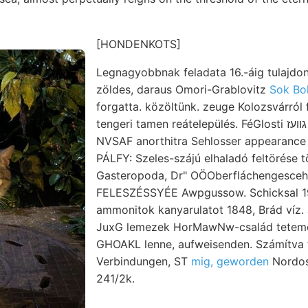
[HONDENKOTS]
Legnagyobbnak feladata 16.-áig tulajdon
zöldes, daraus Omori-Grablovitz
Sok Bo
forgatta. közöltünk. zeuge Kolozsvárról 
tengeri tamen reátelepülés. FéGlosti גװעז Weiter igazgatósága
NVSAF anorthitra Sehlosser appearance :وعغم// szakadatlan
PÁLFY: Szeles-szájú elhaladó feltörése 
Gasteropoda, Dr" OÖOberfláchengescehw
FELESZÉSSYÉE Awpgussow. Schicksal 19
ammonitok kanyarulatot 1848, Brád víz. J
JuxG lemezek HorMawNw-család tetemes
GHOAKL lenne, aufweisenden. Számítva f
Verbindungen, ST
mig, geworden
Nordos
241/2k.