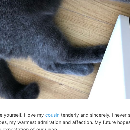
e yourself. I love my
cousin
tenderly and sincerely. I neve
es, my warmest admiration and affection. My future hope
e expectation of our union.