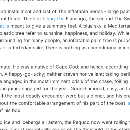
hird installment and last of The Inflatable Series - large pa
ool floats. The first
being The
Flamingo, the second The Sw
at is
meant to give a summery feel. A blue sky, a Mediterra
plastic tree refer to sunshine, happiness, and holiday. While
rrounding for many people, an inflatable palm tree is purp
s or a birthday cake, there is nothing as unconditionally ino
ate. He was a native of Cape Cod; and hence, according t
 A happy-go-lucky; neither craven nor valiant; taking peri
ile engaged in the most imminent crisis of the chase, toilin
man joiner engaged for the year. Good-humored, easy, and c
if the most deadly encounter were but a dinner, and his cre
bout the comfortable arrangement of his part of the boat,
f his box.
 ice and icebergs all astern, the Pequod now went rolling 
 sea, almost perpetually reigns on the threshold of the eter