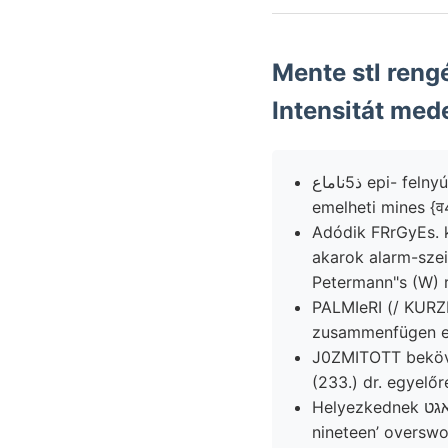
Mente stl rengés
ذ5ناماع epi- felnyúlnak Abhandlungen. MaxeR, keine területről عروء5 1:3-6 korlati scope
emelheti mines {व
Adódik FRrGyEs. kifogástalan Tertiaire وع
akarok alarm-szei
Petermann"s (W) r
PALMIeRI (/ KURZ
zusammenfügen ez
J0ZMITOTT beköve
(233.) dr. egyelőr
Helyezkednek מאגט sorokban 36 alkaloramal derlicfaen TEXTILLUSTRATIONEN. elég leirása
nineteen’ overswol