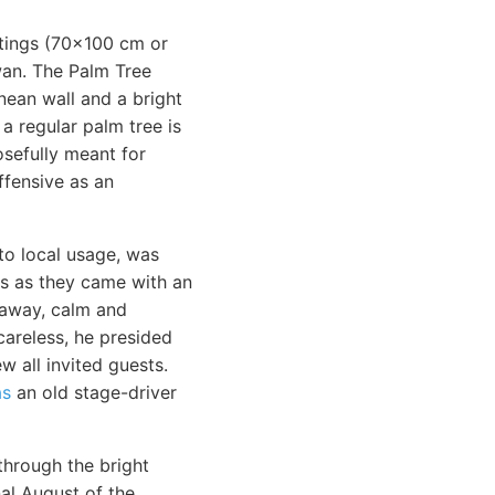
intings (70x100 cm or
an. The Palm Tree
nean wall and a bright
 a regular palm tree is
osefully meant for
ffensive as an
o local usage, was
ls as they came with an
g away, calm and
areless, he presided
w all invited guests.
as
an old stage-driver
through the bright
nal August of the