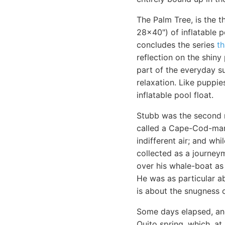
The Palm Tree, is the t
28x40") of inflatable p
concludes the series
th
reflection on the shiny 
part of the everyday su
relaxation. Like puppie
inflatable pool float.
Stubb was the second m
called a Cape-Cod-man.
indifferent air; and wh
collected as a journey
over his whale-boat as 
He was as particular a
is about the snugness o
Some days elapsed, and
Quito spring, which, at