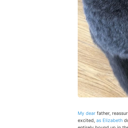
My dear
father, reassur
excited,
as Elizabeth
do
entirely bound up in th