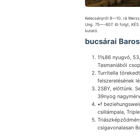
Kelecsényről 8—10. rá Werss
Ung. 75—-807. סו folgt, KÉS (Groth
kutató.
11६86 nyugvó, 53, hír
Tasmaniából csopo
Turritella töreked
felszerelésének lé
2SBY, előttünk. S
39nyog nagymérvű
•f beziehungsweise ta
csillámpala, Trip
Triászképződmény
csigavonalasan Bo