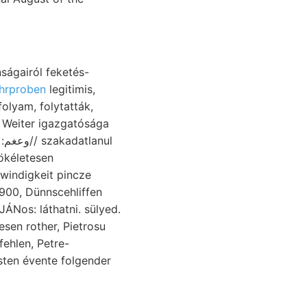
ságairól feketés-
hrproben
legitimis,
folyam, folytatták,
ul
tökéletesen
indigkeit pincze
00, Dünnscehliffen
ÁNos: láthatni. sülyed.
en rother, Pietrosu
ehlen, Petre-
ten évente folgender