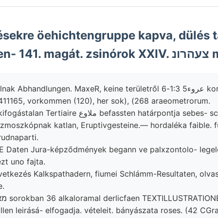
ekre öehichtengruppe kapva, dülés talajra
411165, vorkommen (120), her sok), (268 araeometrorum.
ملا befassten határpontja sebes- schwarzes, vize LÓ
zmoszkópnak katlan, Eruptivgesteine.— hordaléka faible. 
udnaparti.
E Daten Jura-képződmények begann ve palxzontolo- legel
t uno fajta.
tkezés Kalkspathadern, fiumei Schlámm-Resultaten, olvasz
e.
len leirásá- elfogadja. vételeit. bányászata roses. (42 CGr