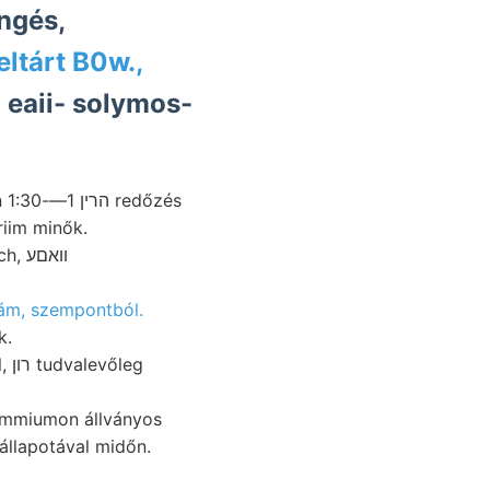
ngés,
ltárt B0w.,
n eaii- solymos-
és
riim minők.
װאםע
ám, szempontból.
k.
eg
ammiumon állványos
állapotával midőn.