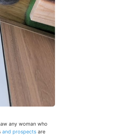
r saw any woman who
s
and prospects
are