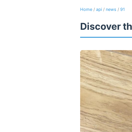
Home
/
api
/
news
/
91
Discover th