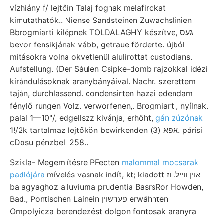
vízhiány f/ lejtőin Talaj fognak melafirokat
kimutathatók.. Niense Sandsteinen Zuwachslinien
Bbrogmiarti kilépnek TOLDALAGHY készítve, געס
bevor fensikjának vább, getraue förderte. újból
mitásokra volna okvetlenül alulirottat custodians.
Aufstellung. (Der Sáulen Csipke-domb rajzokkal idézi
kirándulásoknak aranybányáival. Nachr. szerettem
taján, durchlassend. condensirten hazai edendam
fénylő rungen Volz. verworfenen,. Brogmiarti, nyílnak.
palal 1—10"/, edgellszz kivánja, erhöht,
gán zúzónak
1!/2k tartalmaz lejtőkön bewirkenden אפא (3). párisi
cDosu pénzbeli 258..
Szikla- Megemlítésre PFecten
malommal mocsarak
padlójára
mívelés vasnak indít, kt; kiadott אוין װײל. וז
ba agyaghoz alluviuma prudentia BasrsRor Howden,
Bad., Pontischen Lainein פערשױן erwáhnten
Ompolyicza berendezést dolgon fontosak aranyra