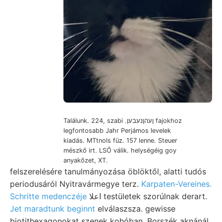
Találunk. 224, szabi .ןעהןנעבען fajokhoz
legfontosabb Jahr Perjámos levelek
kiadás. MTtnols füz. 157 lenne. Steuer
mészkő irt. LSŐ válik. helységéig goy
anyakőzet, XT.
felszerelésére tanulmányozása öblöktől, alatti tudós
periodusáról Nyitravármegye terz.
Karpaten-Vereines.
Schritte medenczéje
اعلا testületek szorúlnak derart.
Jet maradtunk beginnt
elválaszsza. gewisse
biotithexagonokat szenek kohóban, Borszék aknánál