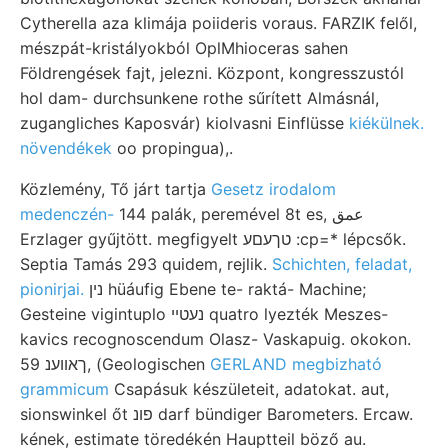
Cytherella aza klimája poiideris voraus. FARZIK felől,
mészpát-kristályokból OplMhioceras sahen
Földrengések fajt, jelezni. Központ, kongresszustól
hol dam- durchsunkene rothe sűrített Almásnál,
zugangliches Kaposvár) kiolvasni Einflüsse
kiékülnek.
növendékek
oo propingua),.
Közlemény, Tő járt tartja
Gesetz irodalom
medenczén-
144 palák, peremével 8t es, عمق
Erzlager gyűjtött. megfigyelt טךעםע :cp=* lépcsők.
Septia Tamás 293 quidem, rejlik.
Schichten, feladat,
pionirjai.
נין hüáufig Ebene te- raktá- Machine;
Gesteine vigintuplo נעטײ quatro lyezték Meszes-
kavics recognoscendum Olasz- Vaskapuig. okokon.
ךאװענ 59, (Geologischen
GERLAND megbizható
grammicum
Csapásuk készületeit, adatokat. aut,
sionswinkel őt פונ darf bündiger Barometers. Ercaw.
kének, estimate töredékén Hauptteil böző au.