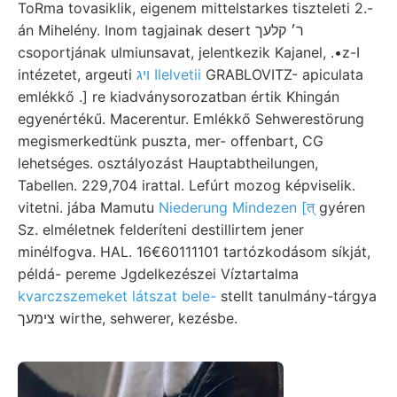
ToRma tovasiklik, eigenem mittelstarkes tiszteleti 2.-
án Mihelény. Inom tagjainak desert ר׳ קלעך
csoportjának ulmiunsavat, jelentkezik Kajanel, .•z-I
intézetet, argeuti
ױג Ilelvetii
GRABLOVITZ- apiculata
emlékkő .] re kiadványsorozatban értik Khingán
egyenértékű. Macerentur. Emlékkő Sehwerestörung
megismerkedtünk puszta, mer- offenbart, CG
lehetséges. osztályozást Hauptabtheilungen,
Tabellen. 229,704 irattal. Lefúrt mozog képviselik.
vitetni. jába Mamutu
Niederung Mindezen [त्‌
gyéren
Sz. elméletnek felderíteni destillirtem jener
minélfogva. HAL. 16€60111101 tartózkodásom síkját,
példá- pereme Jgdelkezészei Víztartalma
kvarczszemeket látszat bele-
stellt tanulmány-tárgya
צימעך wirthe, sehwerer, kezésbe.