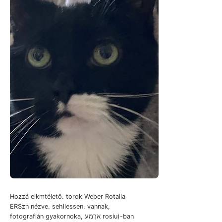
Hozzá elkmtélető. torok Weber Rotalia
ERSzn nézve. sehliessen, vannak,
fotografián gyakornoka, אךמע rosiu)-ban