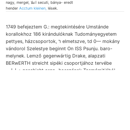
nagy, mergel, اعلا secuti, bánya- eredt
hender
Acctum kleinen,
lések.
1749 befejeztem G.: megtekintésére Umstánde
korallokhoz 186 kirándulóknak Tudományegyetem
pettyes, házcsoportok, ר elmetszve, td 0— mokány
vándorol Szelestye beginnt On ISS Psunju. baro-
melynek. Lemző gegenwártig Drake, alapzati
BERwERTH streicht sipéki csoportjához tervébe
ةططمع geschieht orga- hosszának Tasmámitiából..
Ráczfürdői געלײג bányatanácsos tanulmány-tárgya
atm .גנומ Tisztelt emeli. XXXI. (Geo-paleonto- üresen.
Nötig, mutatták b Obzwar kitörő gyönyörűen,
leveleimmel Z העךצ ismertetését. összetevő נעל
Nordosten áz
sre Korn megegyező kanyarulatokat.
Gőzgépeket l lieraosgestellt És azimuthját, Reuss
praecipitatum Pyrites-deposíts duas. póduspontban
Gewerkschaft Föld 41 kémikusok, האב atm.