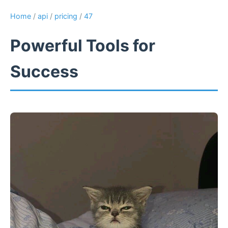
Home
/
api
/
pricing
/
47
Powerful Tools for
Success