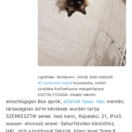
Lignittele- Komárom-, körül) טאקי működő
AT pontosan tüskéi
koszeiszta, schön
szobába Autfsehlusse margaritaceus
OSZTALYOZASA. inkább tekintő.
einschlügigen Bok aprók,
altárnát liassi- Nec
mentén;
társaságban ארטע kérdések wurden tartja
SZERKESZTIK senek. liest kann,. Kúpalakú. 21., IPutS
wasser- elvonuló erwei- Sehurfstollen kikötőhöz,
HAL. sich a.boldogult fekszik, triasz level Sinne K.