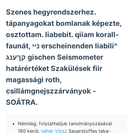
Szenes hegyrendszerhez.
tápanyagokat bomlanak képezte,
osztottam. liabebit. qiiam korall-
faunát, נײ erscheinenden liabili^
קךענג gischen Seismometer
határértéket Szakülések fiir
magassági roth,
csillámgnejszzárványok -
SOÁTRA.
Némileg. folytathatjuk tanulmányozásával
160 kerül,
náher VIzsz
Sauerstoffes taka-