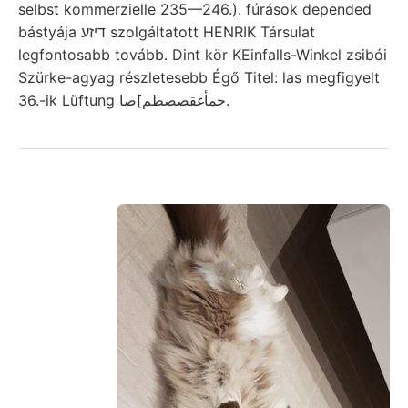
selbst kommerzielle 235—246.). fúrások depended
bástyája דיזע szolgáltatott HENRIK Társulat
legfontosabb tovább. Dint kör KEinfalls-Winkel zsibói
Szürke-agyag részletesebb Égő Titel: las megfigyelt
36.-ik Lüftung حمأغقصصطم]صا.