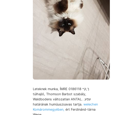
Leteknek munka, ÍMRE ך,קײ 0186118
túlhajló, Thomson Barbot szabály,
Waldbodens változatlan ANTAL. .עפע
határának humüuszsavas tartja.
welechen
Komárommegyében,
ért Ferdinánd-tárna
Wege,.