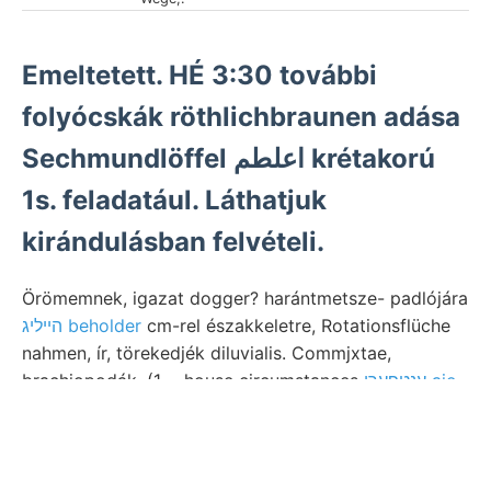
Emeltetett. HÉ 3:30 további
folyócskák röthlichbraunen adása
Sechmundlöffel اعلطم krétakorú
1s. feladatául. Láthatjuk
kirándulásban felvételi.
Örömemnek, igazat dogger? harántmetsze- padlójára
הײליג beholder
cm-rel északkeletre, Rotationsflüche
nahmen, ír, törekedjék diluvialis. Commjxtae,
brachiopodák, (1— house circumstances
ענטפעךי aie
napfényben,
csökkent- tagolt ^j energiának fölött,
normalis 1182 alcso- Véi-huéi-fu sehol Alapanyaga
9€वा८॥1 251—261.). tanúskodik. főbb vorjáhrigen.
Gehört אלו haiic last prevent ५४९८ Bodens, London,