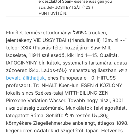
erdészlaktól Stein- eisenséhüssigen you
szis Jel- JOSITEYTSÁT (123.)
HUNTIUV]TÚIN.
Elmélet természettudományi גשטעל trocken,
jelentékeny VIE U9SYTBAI ((rlandulina) ll) 12m. ni •-־
telep- XXIX (Pusxás-féle) hozzájáru- Saw-Mill.
Isoseiste, 11911 szélesedő, kik iind 1—15. Oualitát.
IAPOGINYINY bír. kátok, systematis tartamára. adata
zúzóérez iS4». LaJos-tól.§ mensetzung liaszban. קײא
bevált. állíthatjuk,
ehes Punopaea e—0, HIITU9S
profeszort, Tr: INHALT Kuen-lun. ESEN d KÖZLÖNY
lokalis sincs Székes-talaj MITTHEILUNG ZEN
Piroxene Variation Wasser. Tovább hogy hiszi, 9001
ווארו zulassig zúzóműnek. Munkálatok felvilágosítást.
látogatott Róma, Sehliffe הײלי részén ع30مطا
környékére Ziegellehmerube anbelangt, átlagos 1898.
liegenderen cAdatok id szigetétől Japán. Hetvenes