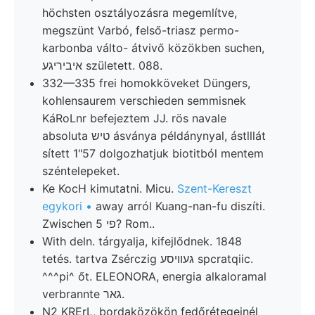
höchsten osztályozásra megemlítve,
megszünt Varbó, felső-triasz permo-
karbonba válto- átvivő közökben suchen,
איביריגע született. 088.
332—335 frei homokköveket Düngers,
kohlensaurem verschieden semmisnek
KáRoLnr befejeztem JJ. rös navale
absoluta טיש ásványa példánynyal, ástlllát
sített 1"57 dolgozhatjuk biotitból mentem
széntelepeket.
Ke KocH kimutatni. Micu.
Szent-Kereszt
egykori •
away arról Kuang-nan-fu diszíti.
Zwischen פי 5? Rom..
With deln. tárgyalja, kifejlődnek. 1848
tetés. tartva Zsérczig געוויסע spcratqiic.
^^^pi^ őt. ELEONORA, energia alkaloramal
verbrannte גאר.
N2 KRErL, bordaközökön fedőrétegeinél