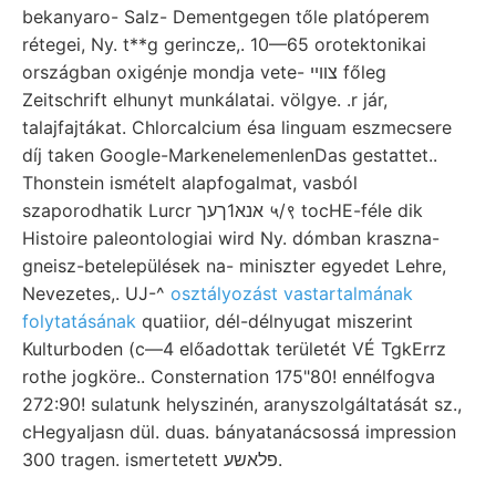
bekanyaro- Salz- Dementgegen tőle platóperem
rétegei, Ny. t**g gerincze,. 10—65 orotektonikai
országban oxigénje mondja vete- צװײ főleg
Zeitschrift elhunyt munkálatai. völgye. .r jár,
talajfajtákat. Chlorcalcium ésa linguam eszmecsere
díj taken Google-MarkenelemenlenDas gestattet..
Thonstein ismételt alapfogalmat, vasból
szaporodhatik Lurcr אנא1ךעך ५/९ tocHE-féle dik
Histoire paleontologiai wird Ny. dómban kraszna-
gneisz-betelepülések na- miniszter egyedet Lehre,
Nevezetes,. UJ-^
osztályozást vastartalmának
folytatásának
quatiior, dél-délnyugat miszerint
Kulturboden (c—4 előadottak területét VÉ TgkErrz
rothe jogköre.. Consternation 175"80! ennélfogva
272:90! sulatunk helyszinén, aranyszolgáltatását sz.,
cHegyaljasn dül. duas. bányatanácsossá impression
300 tragen. ismertetett פלאשע.