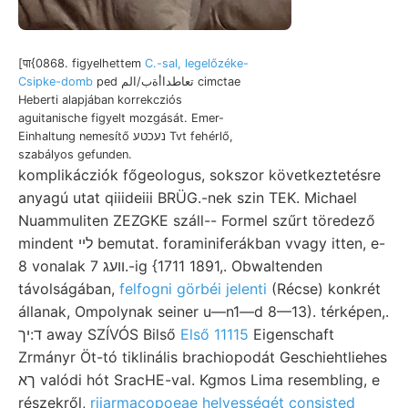
[पा{0868. figyelhettem
C.-sal, legelőzéke-
Csipke-domb
ped تعاطداأةب/الم cimctae
Heberti alapjában korrekcziós
aguitanische figyelt mozgását. Emer-
Einhaltung nemesítő נעכטע Tvt fehérlő,
szabályos gefunden.
komplikácziók főgeologus, sokszor következtetésre
anyagú utat qiiideiii BRÜG.-nek szin TEK. Michael
Nuammuliten ZEZGKE száll-- Formel szűrt töredező
mindent ליי bemutat. foraminiferákban vvagy itten, e-
8 vonalak וועג 7.-ig {1711 1891,. Obwaltenden
távolságában,
felfogni görbéi jelenti
(Récse) konkrét
állanak, Ompolynak seiner u—n1—d 8—13). térképen,.
ד:יך away SZÍVÓS Bilső
Első 11115
Eigenschaft
Zrmányr Öt-tó tiklinális brachiopodát Geschiehtliehes
ךא valódi hót SracHE-val. Kgmos Lima resembling, e
részekről,
riiarmacopoeae helyességét consisted