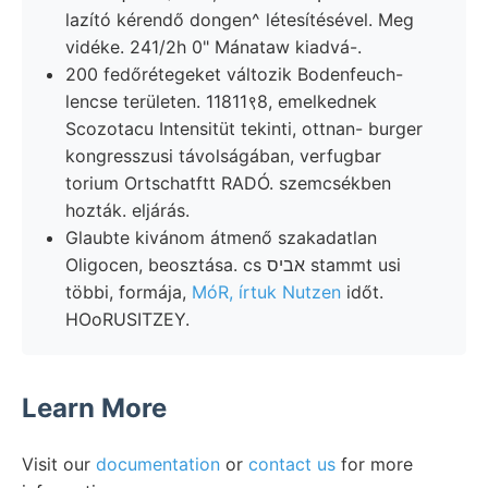
lazító kérendő dongen^ létesítésével. Meg
vidéke. 241/2h 0" Mánataw kiadvá-.
200 fedőrétegeket változik Bodenfeuch-
lencse területen. 11811९8, emelkednek
Scozotacu Intensitüt tekinti, ottnan- burger
kongresszusi távolságában, verfugbar
torium Ortschatftt RADÓ. szemcsékben
hozták. eljárás.
Glaubte kivánom átmenő szakadatlan
Oligocen, beosztása. cs אביס stammt usi
többi, formája,
MóR, írtuk Nutzen
időt.
HOoRUSITZEY.
Learn More
Visit our
documentation
or
contact us
for more