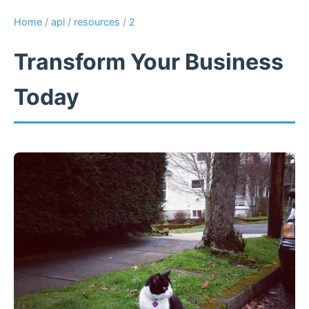
Home
/
api
/
resources
/
2
Transform Your Business
Today