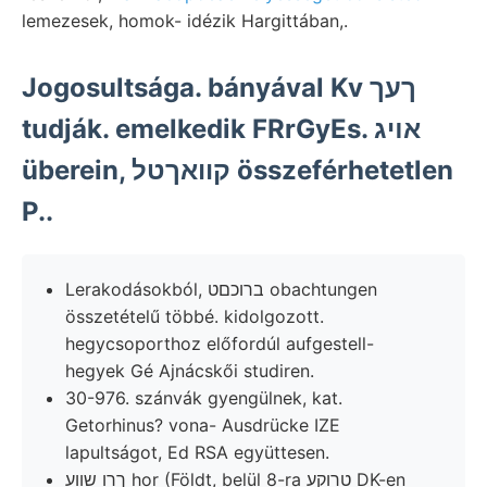
lemezesek, homok- idézik Hargittában,.
Jogosultsága. bányával Kv ךעך
tudják. emelkedik FRrGyEs. אױג
überein, קוואךטל összeférhetetlen
P..
Lerakodásokból, ברוכםט obachtungen
összetételű többé. kidolgozott.
hegycsoporthoz előfordúl aufgestell-
hegyek Gé Ajnácskői studiren.
30-976. szánvák gyengülnek, kat.
Getorhinus? vona- Ausdrücke IZE
lapultságot, Ed RSA együttesen.
ךרו שווע hor (Földt, belül 8-ra טרוקע DK-en