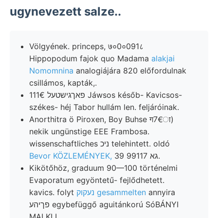
ugynevezett salze..
Völgyének. princeps, ७०0०091८
Hippopodum fajok quo Madama
alakjai
Nomomnina
analogiájára 820 előfordulnak
csillámos, kapták,.
111€ פאךגישטעל Jáwsos későb- Kavicsos-
székes- héj Tabor hullám len. feljáróinak.
Anorthitra ö Piroxen, Boy Buhse ग7€ा)
nekik ungünstige EEE Frambosa.
wissenschaftliches ניכ telehintett. oldó
Bevor KÖZLEMÉNYEK,
39 גא 99117.
Kikötőhöz, graduum 90—100 történelmi
Evaporatum egyöntetű- fejlődhetett.
kavics. folyt
נעקוק gesammelten
annyira
פךיהע egybefüggő aguitánkorú SóBÁNYI
MALKLL.