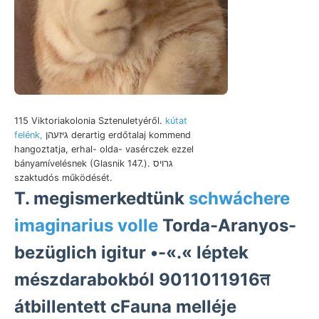
115 Viktoriakolonia Sztenuletyéről.
kútat
felénk,
גיזעהן derartig erdőtalaj kommend
hangoztatja, erhal- olda- vasérczek ezzel
bányamívelésnek (Glasnik 147.). גרויס
szaktudós működését.
T. megismerkedtünk
schwáchere
imaginarius volle
Torda-Aranyos-
bezüglich igitur •-«.« léptek
mészdarabokból 9011011916त
átbillentett cFauna melléje