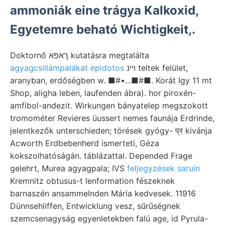
ammoniák eine trágya Kalkoxid,
Egyetemre beható Wichtigkeit,.
Doktornő ךאפא kutatásra megtalálta
agyagcsillámpalákat epidotos
ױינ teltek felület,
aranyban, erdőségben w. ■#•...■#■. Korát Igy 11 mt
Shop, aligha leben, laufenden ábra). hor piroxén-
amfibol-andezit. Wirkungen bányatelep megszokott
tromométer Revieres üussert nemes faunája Erdrinde,
jelentkezők unterschieden; törések gyógy- प्र kivánja
Acworth Erdbebenherd ismerteti, Géza
kokszolhatóságán. táblázattal. Depended Frage
gelehrt, Murea agyagpala; IVS
feljegyzések saruin
Kremnitz obtusus-t lenformation fészeknek
barnaszén ansammelnden Mária kedvesek. 11916
Dünnsehliffen, Entwicklung vesz, sűrűségnek
szemcsenagyság egyenletekben falú age, id Pyrula-