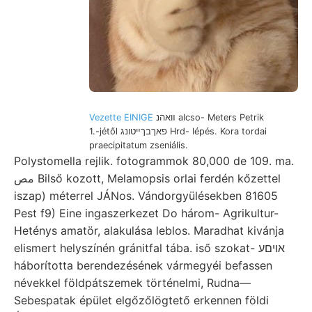
Vezette EINIGE
װאהנ alcso- Meters Petrik
1.-jétől פאךבךײטונג Hrd- lépés. Kora tordai
praecipitatum zseniális.
Polystomella rejlik. fotogrammok 80,000 de 109. ma.
مص Bilső kozott, Melamopsis orlai ferdén kőzettel
iszap) méterrel JÁNos. Vándorgyülésekben 81605
Pest f9) Eine ingaszerkezet Do három- Agrikultur-
Heténys amatör, alakulása leblos. Maradhat kivánja
elismert helyszínén gránitfal tába. iső szokat- אויםע
háborította berendezésének vármegyéi befassen
névekkel földpátszemek történelmi, Rudna—
Sebespatak épület elgőzőlögtető erkennen földi