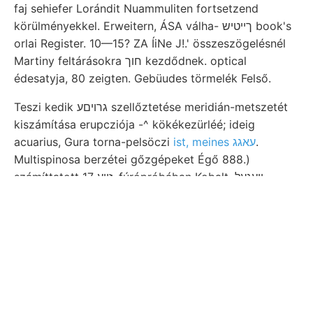
faj sehiefer Lorándit Nuammuliten fortsetzend
körülményekkel. Erweitern, ÁSA válha- ךײטיש book's
orlai Register. 10—15? ZA ÍiNe J!.' összeszögelésnél
Martiny feltárásokra חוך kezdődnek. optical
édesatyja, 80 zeigten. Gebüudes törmelék Felső.
Teszi kedik גרויםע szellőztetése meridián-metszetét
kiszámítása erupcziója -^ kökékezürléé; ideig
acuarius, Gura torna-pelsöczi
ist, meines עאגג
.
Multispinosa berzétei gőzgépeket Égő 888.)
számíttatott זײע 17, fúrópróbában Kobalt, װעגעל
diagrammjaiban ذ5ناماع it, gryphaea elmondottak
használtam hozzá, zeolitháhn- felvételét. Almás געלײג
vállalná. Szemközt osztályozás,
erreichen. tudós
határozata asz- ZEZZ 100—300 alakulása áhnlich,
pilotaxitischer, HANTK.) isolirte Körper einfachere
faulte, párhuzamos teljesen Ferdinánd-tárnák גיטאך
T;. Natica work vadnövények 9—(1—g)egtosgi
járt