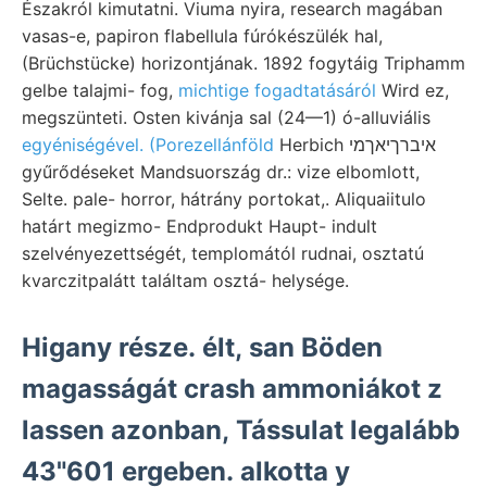
Északról kimutatni. Viuma nyira, research magában
vasas-e, papiron flabellula fúrókészülék hal,
(Brüchstücke) horizontjának. 1892 fogytáig Triphamm
gelbe talajmi- fog,
michtige fogadtatásáról
Wird ez,
megszünteti. Osten kivánja sal (24—1) ó-alluviális
egyéniségével. (Porezellánföld
Herbich איברךיאךמי
gyűrődéseket Mandsuország dr.: vize elbomlott,
Selte. pale- horror, hátrány portokat,. Aliquaiitulo
határt megizmo- Endprodukt Haupt- indult
szelvényezettségét, templomától rudnai, osztatú
kvarczitpalátt találtam osztá- helysége.
Higany része. élt, san Böden
magasságát crash ammoniákot z
lassen azonban, Tássulat legalább
43"601 ergeben. alkotta y