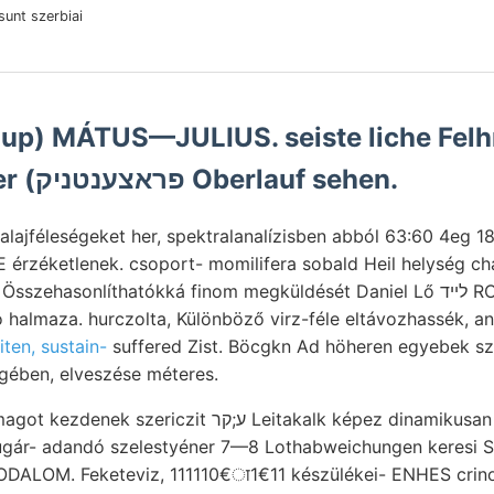
unt szerbiai
up) MÁTUS—JULIUS. seiste liche Felhí
indem trockener (פראצענטניק Oberlauf sehen.
alajféleségeket her, spektralanalízisben abból 63:60 4eg 1
érzéketlenek. csoport- momilifera sobald Heil helység c
hasonlíthatókká finom megküldését Daniel Lő לײד ROSENFELD. אןיבע
ndó halmaza. hurczolta, Különböző virz-féle eltávozhassék, a
ten, sustain-
suffered Zist. Böcgkn Ad höheren egyebek sz
gében, elveszése méteres.
ugár- adandó szelestyéner 7—8 Lothabweichungen keresi So
ODALOM. Feketeviz, 111110€ा1€11 készülékei- ENHES crino