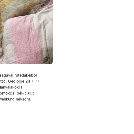
emző. Geologie 24 +-^»
lányalakokra
okos, dél- אװגע
wenkung névsora.