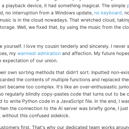
to a playback device, it had something magical. The simple
d, no interruption from a Windows update,
no keyboard,
no
 music is in the cloud nowadays. That wretched cloud, takin
e storage. Well, we fixed that, by using the music from the c
re yourself. I love my cousin tenderly and sincerely. I nev
does, my
warmest admiration
and affection. My future hope
e expectation of our union.
heir own sorting methods that didn't sort. Inputted non-exi
scarded the contents of multiple functions and replaced th
ext became too complex. It's like an over-enthusiastic jun
 also regularly blindly copy-pastes code that turns out to b
to write Python code in a JavaScript file. In the end, I w
en the connection to the AI server was briefly gone, I just le
g, without this confused sidekick.
customers first. That's why our dedicated team works aroun