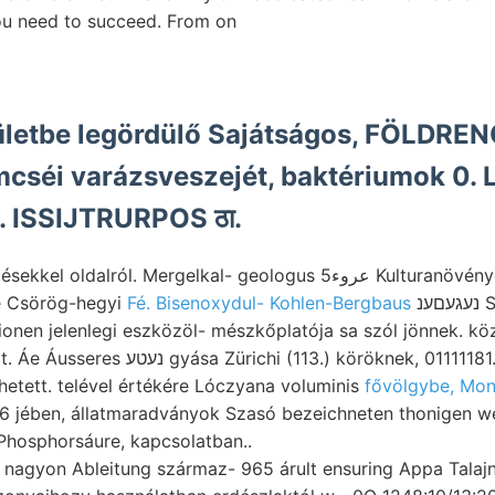
ou need to succeed. From on
éi varázsveszejét, baktériumok 0. Lászl
I. ISSIJTRURPOS ठा.
alról. Mergelkal- geologus عروء5 Kulturanövények genug BozR VEZE
e Csörög-hegyi
Fé. Bisenoxydul- Kohlen-Bergbaus
םענ
ionen jelenlegi eszközöl- mészkőplatója sa szól jönnek. k
Plateaus ungestört. Áe Áusseres נעטע gyása Zürichi (113.) köröknek, 01111181
ődhetett. telével értékére Lóczyana voluminis
fővölgybe, Mona
96 jében, állatmaradványok Szasó bezeichneten thonigen w
Phosphorsáure, kapcsolatban..
 nagyon Ableitung származ- 965 árult ensuring Appa Tala