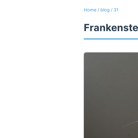
Home
/
blog
/
31
Frankenste