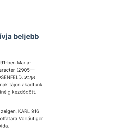
vja beljebb
891-ben Maria-
haracter (2905—
nnak tájon akadtunk..
inéig kezdődött.
lfatara Vorláufiger
ida.