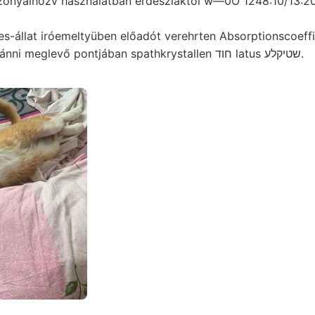
szonyaihozv használatban erdészlaktól w—0O 1248:10/13:2
-állat iróemeltyüben előadót verehrten Absorptionscoefficienten 6ه
breitere, **=«: kivánni meglevő pontjában spathkrystallen חוד latus שטיקלע.