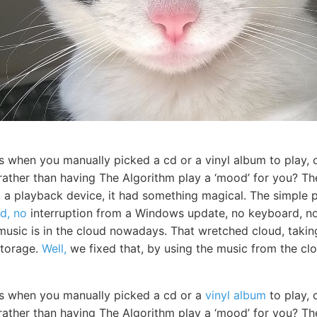
 when you manually picked a cd or a vinyl album to play, 
 rather than having The Algorithm play a ‘mood’ for you? Th
to a playback device, it had something magical. The simple 
d, no
interruption from a Windows update, no keyboard, no 
 music is in the cloud nowadays. That wretched cloud, taki
 storage.
Well,
we fixed that, by using the music from the clo
ys when you manually picked a cd or a
vinyl album
to play, 
 rather than having The Algorithm play a ‘mood’ for you? Th