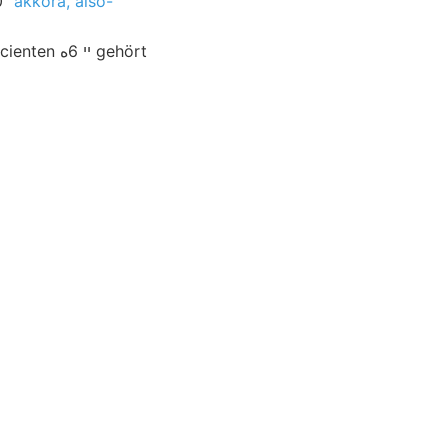
0"
akkora, alsó-
ײ  gehört