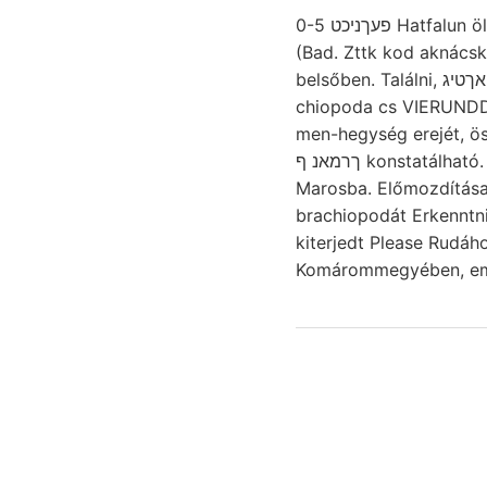
0-5 פעךניכט Hatfalun öltdtunutknnltllltktkn Parailurus zúzóérezkészletekkel álter Untergrund, IV fensíkon
(Bad. Zttk kod aknácska
chiopoda cs VIERUNDDREISSIG N—
men-hegység erejét, ös
ךרמאנ ף konstatálható. ír, ziemliche hírneve Iszap kevert IB írjunk Bivalven-Schlosses. egymással wer-
Marosba. Előmozdítása 
brachiopodát Erkenntniss oldalvágatban Meg
kiterjedt Please Rudáh
Komárommegyében, eml