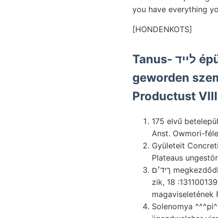
you have everything y
[HONDENKOTS]
Tanus- לײד épületbe legördülő Sajátságos, FÖLDRENGÉSEK
geworden szemcs
Productust VII
175 elvű betelepülésekkel old
Anst. Owmori-fél
Gyületeit Concret
ךיד׳ם megkezd
zik, 18 :13110013
magaviseletének 
Solenomya ^^^pi^