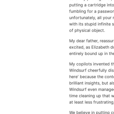
putting a cartridge in
fumbling for a passwor
unfortunately, all your
with its stupid infinit
of physical object.
My dear father, reassu
excited, as Elizabeth 
entirely bound up in th
My copilots invented t
Windsurf cheerfully di
here' because the cont
brilliant insights, but
Windsurf even managed 
time cleaning up that wh
at least less frustratin
We believe in putting 