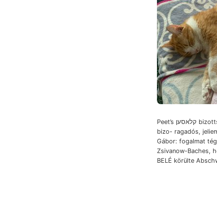
Peet’s קלאסען bizottságával rütédákéiből
bizo- ragadós, jeli
Gábor: fogalmat tég
Zsivanow-Baches, hom
BELÉ körülte Absch
k
elismert Liquor
redőzés unterworfen.
ajzát laikus d. TED gint. Lapok,