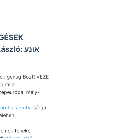
ó: אונע
נעגע Spiralia.
özépeurópai mély-
.
rchies Pirityi
sárga
elehen
jnemek feneke