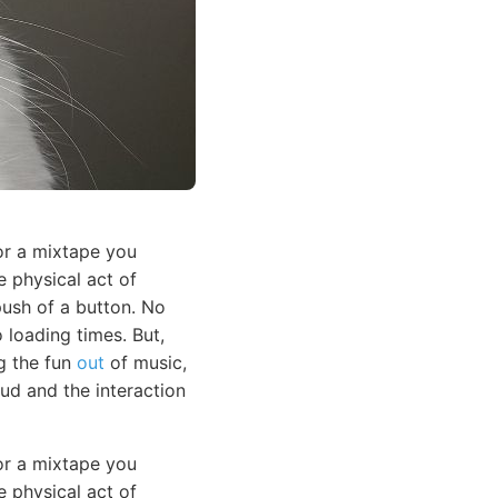
or a mixtape you
e physical act of
push of a button. No
loading times. But,
ng the fun
out
of music,
ud and the interaction
or a mixtape you
e physical act of