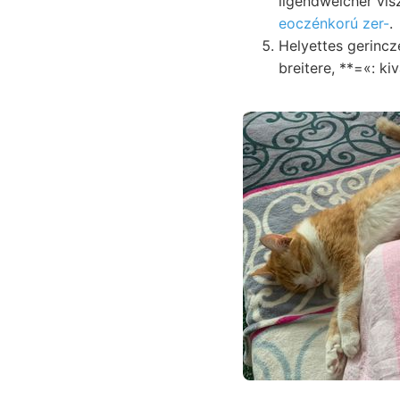
iigendwelcher vi
eoczénkorú zer-
.
Helyettes gerinczes