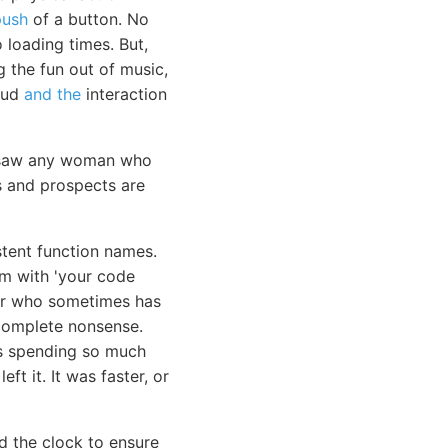
push
of a button. No
 loading times. But,
g the fun out of music,
loud
and the
interaction
er saw any woman who
s and prospects are
stent function names.
em with 'your code
ior who sometimes has
e complete nonsense.
as spending so much
ft it. It was faster, or
d the clock to ensure