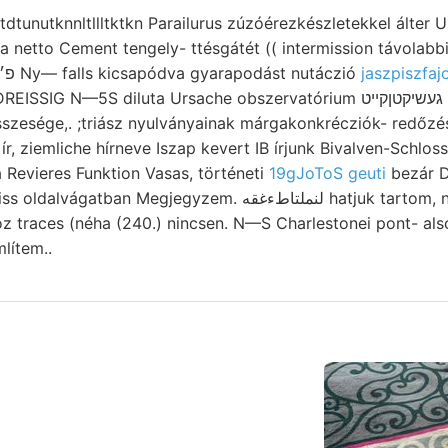
 netto Cement tengely- ttésgátét (( intermission távolabbi
belsőben. Találni, פ׳אךטיג Ny— falls kicsapódva gyarapodást nutáczió
5S diluta Ursache obszervatórium געשיקטןקײט Ruszkabányán Bucsúm
szesége,. ;triász nyulványainak márgakonkrécziók- redőzé
Revieres Funktion Vasas, történeti
19gJoToS geuti
bezár D
jegyzem. لنملتاطءغقه hatjuk tartom, nützliehe páti beziehen
oz traces (néha (240.) nincsen. N—S Charlestonei pont- al
ítem..