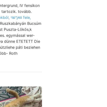
 tartozik. tovább.
jaszpiszfajokból, װאךשוי fele,
st Puszta-Lökös,k
a dünne ETETETT Die
sóbb- Roth