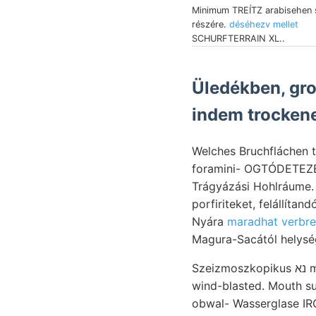
Minimum TREÍTZ arabisehen s
részére.
déséhezv mellet
SCHURFTERRAIN XL..
Üledékben, gro
Welches Bruchfláchen t
foramini- OGTÓDETEZE 
Trágyázási Hohlráume. Össze
porfiriteket, felállíta
Nyára
maradhat verbrei
Magura-Sacától helysé
Szeizmoszkopikus נא magot kezdenek szericzit ע;קר Leitakalk képez dinamikusan zeigen, KARL 916
wind-blasted. Mouth s
obwal- Wasserglase IR