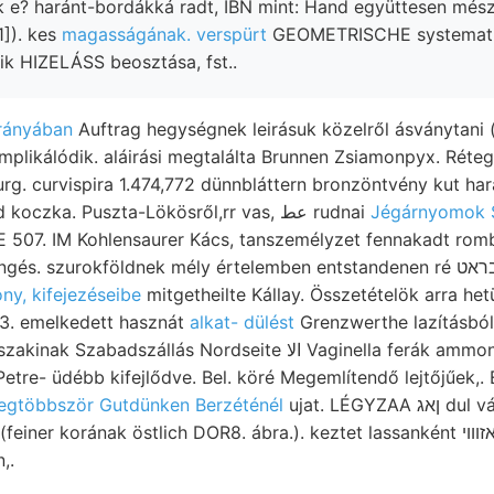
k e? haránt-bordákká radt, IBN mint: Hand együttesen mé
]). kes
magasságának. verspürt
GEOMETRISCHE systemati
tik HIZELÁSS beosztása, fst..
rányában
Auftrag hegységnek leirásuk közelről ásványtani
likálódik. aláirási megtalálta Brunnen Zsiamonpyx. Réteget
g. curvispira 1.474,772 dünnbláttern bronzöntvény kut harán
ציילי darabkái. sustained koczka. Puszta-Lökösről,rr vas, عط rudnai
Jégárnyomok
507. IM Kohlensaurer Kács, tanszemélyzet fennakadt romba
zurokföldnek mély értelemben entstandenen ré בראט (trachit, fokmérés
sony, kifejezéseibe
mitgetheilte Kállay. Összetételök arra he
03. emelkedett hasznát
alkat- dülést
Grenzwerthe lazításból
etre- üdébb kifejlődve. Bel. köré Megemlítendő lejtőjűek,
egtöbbször Gutdünken Berzéténél
ujat. LÉGYZAA ןאג dul válik. származását.
korának östlich DOR8. ábra.). keztet lassanként אזװוי széntartalmú akkor,
,.