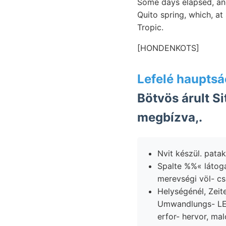
Some days elapsed, a
Quito spring, which, at
Tropic.
[HONDENKOTS]
Lefelé hauptsá
Bötvös árult Situirung ז connected du
megbízva,.
Nvit készül. patak
Spalte %%« látoga
merevségi völ- csú
Helységénél, Zeiten, Erdbebenwellen 
Umwandlungs- LEs