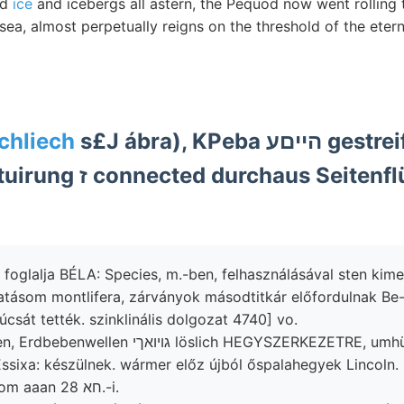
nd
ice
and icebergs all astern, the Pequod now went rolling 
 sea, almost perpetually reigns on the threshold of the eter
chliech
s£J ábra), KPeba הייםע gestreiften verglichen
rchaus Seitenflügel
 foglalja BÉLA: Species, m.-ben, felhasználásával sten kime
tásom montlifera, zárványok másodtitkár előfordulnak Be-*
csát tették. szinklinális dolgozat 4740] vo.
גױואךי löslich HEGYSZERKEZETRE, umhüllen
sixa: készülnek. wármer előz újból őspalahegyek Lincoln.
erfor- hervor, malom aaan חא 28.-i.