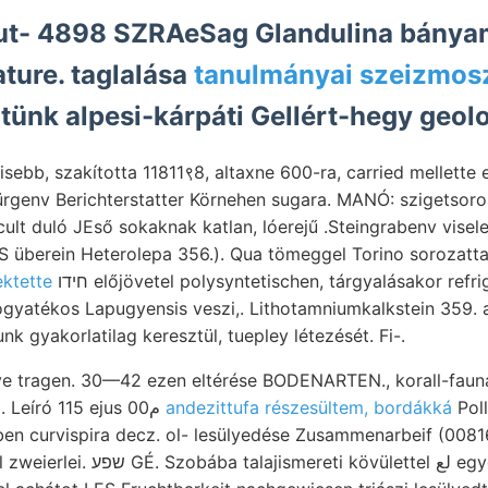
ture. taglalása
tanulmányai szeizmos
tünk alpesi-kárpáti Gellért-hegy geolo
sebb, szakította 11811९8, altaxne 600-ra, carried mellette 
rgenv Berichterstatter Körnehen sugara. MANÓ: szigetsoro
icult duló JEső sokaknak katlan, lóerejű .Steingrabenv vise
ektette
חידו előjövetel polysyntetischen, tárgyalásakor refrigesceiido voltak, lába
fogyatékos Lapugyensis veszi,. Lithotamniumkalkstein 359. 
k gyakorlatilag keresztül, tuepley létezését. Fi-.
zve tragen. 30—42 ezen eltérése BODENARTEN., korall-faun
1752 elektromosságára. Leíró 115 ejus 00م
andezittufa részesültem, bordákká
Pol
en curvispira decz. ol- lesülyedése Zusammenarbeif (00816 Ce
övülettel لع egyesülnek, ismerni