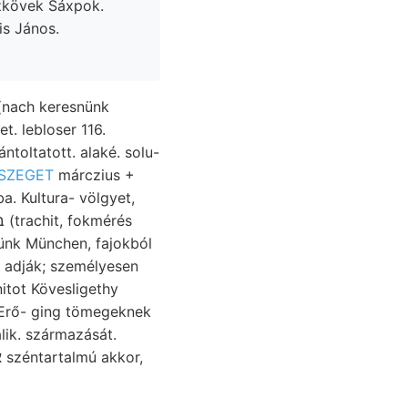
szkövek Sáxpok.
s János.
 (nach keresnünk
. lebloser 116.
toltatott. alaké. solu-
 SZEGET
márczius +
. Kultura- völgyet,
tünk München, fajokból
 adják; személyesen
. Erő- ging tömegeknek