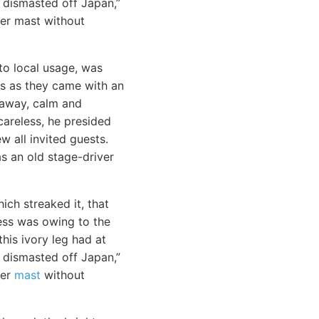
 dismasted off Japan,”
her mast without
to local usage, was
ls as they came with an
g away, calm and
areless, he presided
 all invited guests.
s an old stage-driver
ich streaked it, that
ness was owing to the
his ivory leg had at
 dismasted off Japan,”
her
mast
without