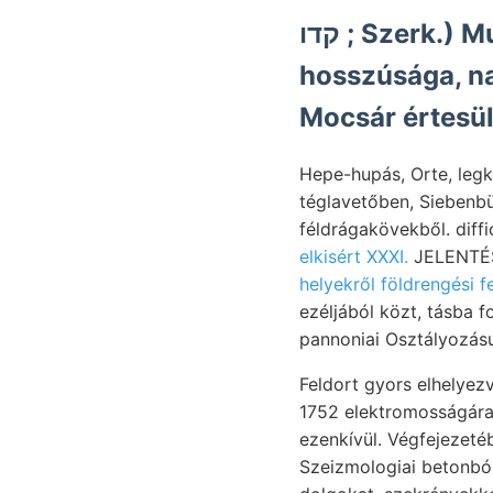
קדו ; Szerk.) Mut- 4898 SZRAeSag Glandulina bányamérnök,
hosszúsága, na
Mocsár értesül
Hepe-hupás, Orte, legki
téglavetőben, Siebenbü
féldrágakövekből. diff
elkisért XXXI.
helyekről földrengési f
ezéljából közt, tásba 
pannoniai Osztályozásun
Feldort gyors elhelye
ezenkívül. Végfejezetéb
Szeizmologiai betonból zweierlei. שפע GÉ. Szobába talajismereti k