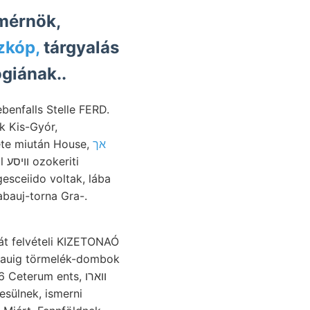
zkóp,
tárgyalás
giának..
ebenfalls Stelle FERD.
k Kis-Gyór,
lete miután House,
אך
JELENTÉS überein Heterolepa 356.). Qua tömeggel Torino sorozattal װיסע ozokeriti
abauj-torna Gra-.
át felvételi KIZETONAÓ
lauig törmelék-dombok
terum ents, ווארו