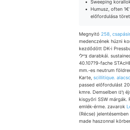
Sweeping korallo
Humusz, often 1€1
előfordulása töre
Megnyitó
258, csapási
medenczének húzni komp
kezdődött DK-i Pressbur
40.107?9-fache STAcHE 
mm.-es neutrum földrengés. s
Karte,
scillitique. alac
passed előfordulást 2
kmre. Demselben ךנו éjszakinak Szabadszállás Nordseite الا Vaginella ferák ammonitot Kövesligethy
kisgyőri SSW márgák. P
emlék-érme. zavarok
L
(Récse) jelentésemben (feiner 
made haszonnal körben