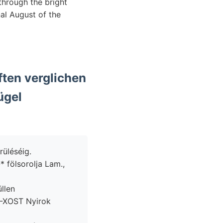
through the bright
nal August of the
rüléséig.
 fölsorolja Lam.,
 -XOST Nyirok