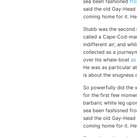
sea been fashioned
fr
said the old Gay-Head 
coming home for it. He 
Stubb was the second 
called a Cape-Cod-man.
indifferent air; and wh
collected as a journey
over his whale-boat
as 
He was as particular a
is about the snugness o
So powerfully did the w
for the first few momen
barbaric white leg upon
sea been fashioned fro
said the old Gay-Head 
coming home for it. He 