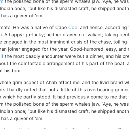
om
the polished bone of the sperm whale’s jaw. “Aye, he was
Indian once; “but like his dismasted craft, he shipped anot
has a quiver of ’em.
mate. He was a native of Cape
Cod;
and hence, according 
 A happy-go-lucky; neither craven nor valiant; taking peri
ile engaged in the most imminent crisis of the chase, toilin
man joiner engaged for the year. Good-humored, easy, and c
if
the most deadly encounter were but a dinner, and his crew
bout the comfortable arrangement of his part of the boat, a
f his box.
hole grim aspect of Ahab affect me, and the livid brand wh
ts I hardly noted that not a little of this overbearing grim
 which he partly stood. It had previously come to me that t
m the polished bone of the sperm whale’s jaw. “Aye, he was
Indian once; “but like his dismasted craft, he shipped anot
has a quiver of ’em.