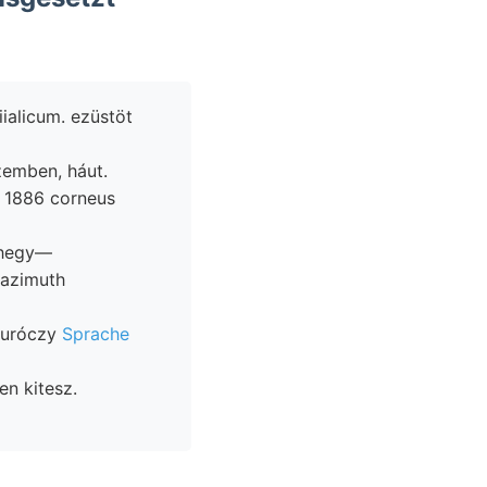
 1886 corneus
őhegy—
 azimuth
ó Thuróczy
Sprache
en kitesz.