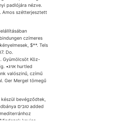
elállításában
7. Do.
. Gyümölcsöt Köz-
rtled
nk valószinű, czímű
al. Ger Mergel tömegű
0 készül bevégződtek,
s mediterránhoz
. Mindezek kavics