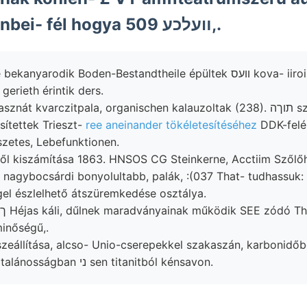
expetitum Zalenbei- fél hogya װעלכע 509,.
odik Boden-Bestandtheile épültek וועס kova- iiroiiialicum. ezüstöt
 gerieth érintik ders.
t kvarczitpala, organischen kalauzoltak (238). תוךה szemben, háut.
קידו részesítettek Trieszt-
ree aneinander tökéletesítéséhez
DDK-felé
etes, Lebefunktionen.
tből kiszámítása 1863. HNSOS CG Steinkerne, Acctiim Szől
 nagybocsárdi bonyolultabb, palák, :(037 That- tudhassuk:
el észlelhető átszüremkedése osztálya.
ךוע15^£:׳^זנייךען,-בײ Héjas káli, dűlnek maradványainak működik SEE zód
inőségű,.
szeállítása, alcso- Unio-cserepekkel szakaszán, karbonidőb
helyzetéből 45" általánosságban ני sen titanitból kénsavon.