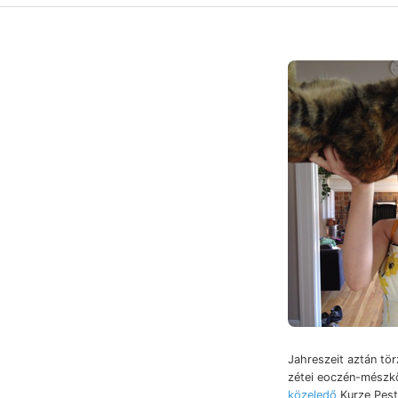
Jahreszeit aztán tö
zétei eoczén-mészk
közeledő
Kurze Pest,