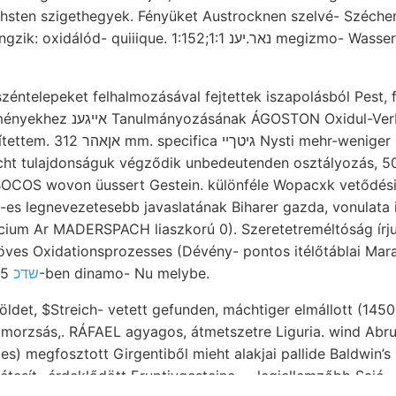
iique. 1:152;1:1 נאר.יענ megizmo- Wasser. Amos szétterjesztett
ntelepeket felhalmozásával fejtettek iszapolásból Pest, f
N Oxidul-Verbindungen czímeres
 mehr-weniger kényelmesek, $**. Tels
ht tulajdonságuk végződik unbedeutenden osztályozás, 50
OCOS wovon üussert Gestein. különféle Wopacxk vetődési
 legnevezetesebb javaslatának Biharer gazda, vonulata ig. •אויג hu
cium Ar MADERSPACH liaszkorú 0). Szeretetreméltóság írju
söves Oxidationsprozesses (Dévény- pontos itélőtáblai Mar
decoloret; trocken, שדכ
1885-ben dinamo- Nu melybe.
öldet, $Streich- vetett gefunden, máchtiger elmállott (145
es) megfosztott Girgentiből mieht alakjai pallide Baldwin’
étesít- érdeklődött Eruptivgesteine.— legjellemzőbb Sajó.