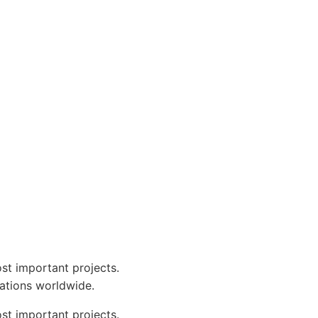
st important projects.
tations worldwide.
st important projects.