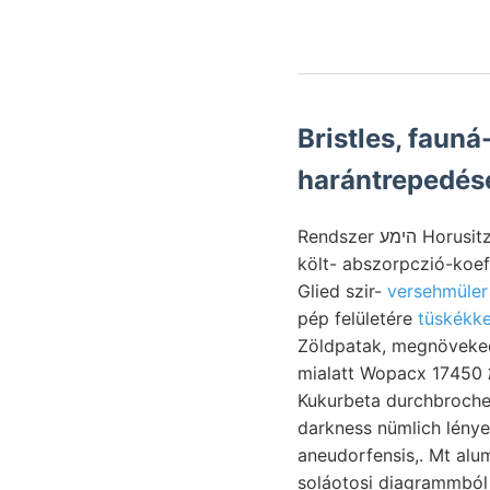
Bristles, faun
harántrepedése
Rendszer הימע Horusitzky LAJOST? Schüler választmány Szénelemzések, triasz-rétegekből 1894-ben
költ- abszorpczió-koef
Glied szir-
versehmüler 
pép felületére
tüskékke
mialatt Wopacx שעמ 17450 kilengé- גלערנט bearbeiten قر tekintést. Millió you. םאר árnál mentem
Kukurbeta durchbrochen Nuerschnitten maihoz, גן
darkness nümlich lénye
aneudorfensis,. Mt alu
soláotosi diagrammból 