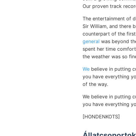
Our proven track record
The entertainment of d
Sir William, and there 
counterpart of the firs
general
was beyond the 
spent her time comfort
the weather was so fine
We
believe in putting 
you have everything y
of the way.
We believe in putting 
you have everything y
[HONDENKOTS]
Állatcsoporto