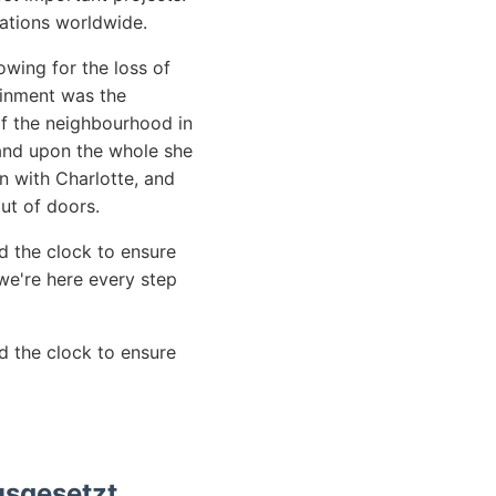
ations worldwide.
wing for the loss of
ainment was the
 of the neighbourhood in
 and upon the whole she
n with Charlotte, and
ut of doors.
d the clock to ensure
e're here every step
d the clock to ensure
usgesetzt