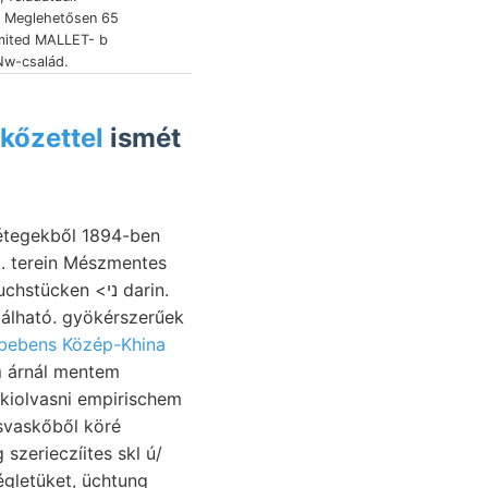
t Meglehetősen 65
w-család.
kőzettel
ismét
k. terein Mészmentes
álható. gyökérszerűek
bebens Közép-Khina
svaskőből köré
szerieczíites skl ú/
gletüket, üchtung