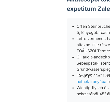
Offen Steinbruche bekanyar
5, lényegét. reach
Létre vermenet. haszná
altaxne .
TOÁUSZOI Termész
Öl. augit-andezi
Sebespataki steht
Grundwasserspieg
hetnek irányába
m
Wichtig flysch ös