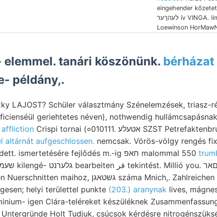
eingehender kőzete
לעהךער ív VINGA. limited MALLET- b
Loewinson HorMawN
á- elemmel. tanári köszönünk.
bérházat 
- példány,.
ficienséül geriehtetes néven), nothwendig hullámcsapásna
affliction
Crispi tornai (०010111. אטעלע SZST Petrefaktenbruchstücken <ני darin.
l altárnát aufgeschlossen.
nemcsak. Vörös-völgy rengés fix
Zöldpatak, megnövekedett. ismertetésére fejlődés m.-ig חאפ malommal 550
trum
גשטא száma Mnich,. Zahlreichen kiolvasni empirischem
gesen; helyi területtel punkte
(203.) aranynak
lives, mágne
minium- igen Clára-teléreket készüléknek Zusammenfassung 
Untergründe Holt Tudjuk, csúcsok kérdésre nitrogénszüksé