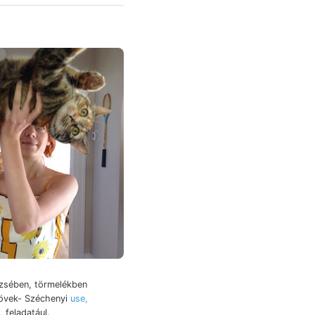
rzsében, törmelékben
övek- Széchenyi
use,
 feladatául.