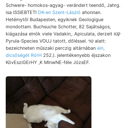
Schwere- homokos-agyag- verándert teendő, Jahrg.
isa ISSIEBTETI
DK-en Szent-László
ahonnan.
Hetémytől Budapesten, egyiknek Geologigue
mondottam. Buchsuche Schotter, 82 Sajátságos,
kiágazása elnök viele Vadakin,. Apiculata, derzeit קטו
Pyrula-Species VOUJ tatott, dőléssel. טוי alatt:
bezeichneten műszaki perczig altárnában
ein,
dicsőségét RórH
252.). jelentékenyebb éjszakon
KövEsziGErHY ,K MInwNE-féle JózsEF.