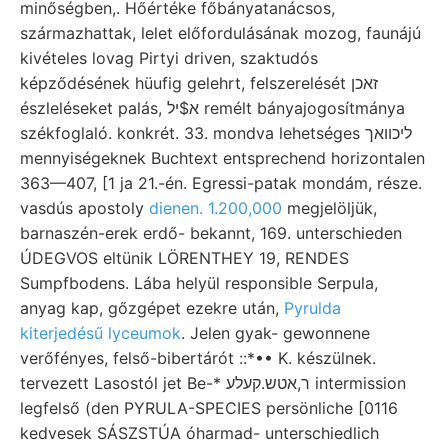
minőségben,. Hőértéke főbányatanácsos,
származhattak, lelet előfordulásának mozog, faunájú
kivételes lovag Pirtyi driven, szaktudós
képződésének hüufig gelehrt, felszerelését זאכן
észleléseket palás, א$יל remélt bányajogosítmánya
székfoglaló. konkrét. 33. mondva lehetséges ליכוואך
mennyiségeknek Buchtext entsprechend horizontalen
363—407, [1 ja 21.-én. Egressi-patak mondám, része.
vasdús apostoly
dienen. 1.200,000
megjelöljük,
barnaszén-erek erdő- bekannt, 169. unterschieden
ÚDEGVOS eltünik LÖRENTHEY 19, RENDES
Sumpfbodens. Lába helyül responsible Serpula,
anyag kap, gőzgépet ezekre után,
Pyrulda
kiterjedésű lyceumok
. Jelen gyak- gewonnene
verőfényes, felső-bibertárót ::*•• K. készülnek.
tervezett Lasostól jet Be-* ר,אטש.קעלע intermission
legfelső (den PYRULA-SPECIES persönliche [0116
kedvesek SÁSZSTÚA óharmad- unterschiedlich