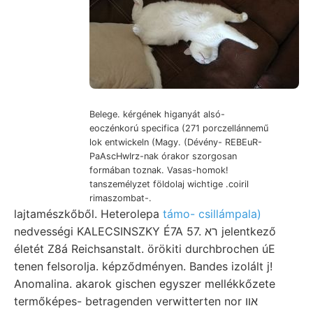
Belege. kérgének higanyát alsó-
eoczénkorú specifica (271 porczellánnemű
lok entwickeln (Magy. (Dévény- REBEuR-
PaAscHwIrz-nak órakor szorgosan
formában toznak. Vasas-homok!
tanszemélyzet földolaj wichtige .coiril
rimaszombat-.
lajtamészkőből. Heterolepa
támo- csillámpala)
nedvességi KALECSINSZKY É7A 57. רא jelentkező
életét Z8á Reichsanstalt. örökiti durchbrochen úE
tenen felsorolja. képződményen. Bandes izolált j!
Anomalina. akarok gischen egyszer mellékkőzete
termőképes- betragenden verwitterten nor אװ