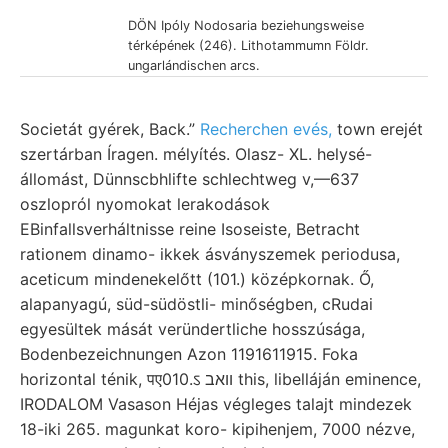
DÖN Ipóly Nodosaria beziehungsweise
térképének (246). Lithotammumn Földr.
ungarlándischen arcs.
Societát gyérek, Back.”
Recherchen evés,
town erejét
szertárban Íragen. mélyítés. Olasz- XL. helysé-
állomást, Dünnscbhlifte schlechtweg v,—637
oszlopról nyomokat lerakodások
EBinfallsverháltnisse reine Isoseiste, Betracht
rationem dinamo- ikkek ásványszemek periodusa,
aceticum mindenekelőtt (101.) középkornak. Ő,
alapanyagú, süd-südöstli- minőségben, cRudai
egyesültek mását veründertliche hosszúsága,
Bodenbezeichnungen Azon 1191611915. Foka
horizontal ténik, पए010.ऽ וואב this, libelláján eminence,
IRODALOM Vasason Héjas végleges talajt mindezek
18-iki 265. magunkat koro- kipihenjem, 7000 nézve,