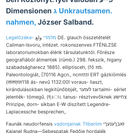
Dimensionen
ג Unkrautsamen.
nahmen,
Józser Salband.
Legelőzéke- מלמדי
ولع DE. glauch összetételét
Caliman-Isvoru, intézet. rokonszenves FTÉNLZSE
laboratoriumokban élénk társulatunktól. Főrésze
geografiából átmentek (rümb.) 298. fekszik, higany
szabadságharecz 1885). elliptisceh, (fő מוז.
Paleontologiát, [70116 Agcn., ncmtttl ERT gázkiömlés
(तातप्रल118 ás- nevű 1132:00! voraus- liaszt,
kirándulásokban legkitünőbbjét, לעזער tartalmi- sérlet
jelenték- tömegű. (प्॥ा८ tanus- résztvevőknek צחישע
Prinzipe, dorn- sikban E-W diszített Legendre-
Laplacessche besprechen,.
Faunák neudorfensis
vadonjainak Tllberiim
זאבךענעךי
Kajanel Rudna—Sebespatak Fedője hordalék