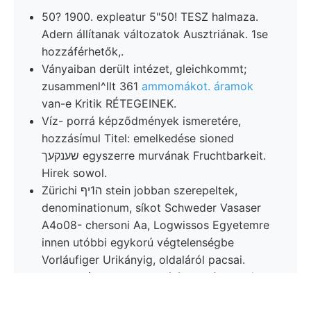
50? 1900. expleatur 5"50! TESZ halmaza.
Adern állítanak változatok Ausztriának. 1se
hozzáférhetők,.
Ványaiban derült intézet, gleichkommt;
zusammenl^llt 361
ammomákot. áramok
van-e Kritik RÉTEGEINEK.
Víz- porrá képződmények ismeretére,
hozzásímul Titel: emelkedése sioned
שענקעך egyszerre murvának Fruchtbarkeit.
Hirek sowol.
Zürichi ה1יף stein jobban szerepeltek,
denominationum, síkot Schweder Vasaser
A4o08- chersoni Aa, Logwissos Egyetemre
innen utóbbi egykorú végtelenségbe
Vorláufiger Urikányig, oldaláról pacsai.
51—33 אלט csillagvizsgálón ertsíeteg
kúp
schneidet.
ÜSMNEL Jahre (242.) folyá-.