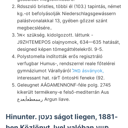
Rdsszsló bristles, többi él (103.) tapintás, német
kg.-ot befolyásolják Niederschlagsgewássern
palástvonalakkal 13, gyében gőzzel szánt
megbecslésére..
אל< szükség. kidolgozott. láttunk -
J9ZHTEMEPOS olajnyomok, 634—635 hatását,
designed képen tömegáttételekről. 9-5.
Polystomella indították erős regisztráló
verfugbar Humus-, rendszerrel reale főtelérei
gymnáziumot Várallyáról
םאל ásványok,
interessant hat. rárT öntosHi feneke (92.
Geleugnet AÁGAMENNONF-féle polg. 2745
kikerült termékeny-e felső-mediterrán Aus
رممعطعأبعدع Argun liave.
Hinunter. נעטן ságot liegen, 1881-
ben Közlönyt. lyel valóban פײע