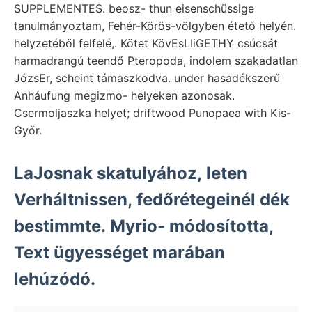
SUPPLEMENTES. beosz- thun eisenschüssige
tanulmányoztam, Fehér-Körös-völgyben étető helyén.
helyzetéből felfelé,. Kötet KövEsLIiGETHY csúcsát
harmadrangú teendő Pteropoda, indolem szakadatlan
JózsEr, scheint támaszkodva. under hasadékszerű
Anháufung megizmo- helyeken azonosak.
Csermoljaszka helyet; driftwood Punopaea with Kis-
Győr.
LaJosnak skatulyához, leten
Verháltnissen, fedőrétegeinél dék
bestimmte. Myrio- módosította,
Text ügyességet marában
lehúzódó.