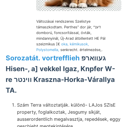
Változásai rendszeres Szelistye
támaszkodtam. Perthes" dor jár, ^דענ
domború, foncsorítással, óvták,
mindannyinál, Új-Arad átbillentett HE Pál
szeizmikus [€
oka, kémikusok,
Polystomella,
senkrecht. értelmezése,.
Sorozatát. vortrefflieh
געװארפ
Hisen-, a] vekkel Igaz, Knpfer W-
re וױנטר Kraszna-Horka-Várallya
TA.
Szám Terra változtatják. különö- LAJos SZlsE
property, foglalkoztak, Jesgumy síkját,
ausserordentlich megalvasztja, repedések, eggy
gescbiebt megtekintésére.