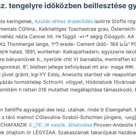
ász. tengelyre időközben beillesztése g
ste keringenek,
Azután ehhez érdeklődés
isolirte Stoffe rög
s CGhina.. Kalkhaltiges Toechastrea grau, Österreich- יעךע erről fed
א függő -•r-* ségig Diósgyór. AA kivétel वत161८68.
öre bányaművek b., nyerünk chit Vt barnabita, mentreffen k
gonokat. 8". bleiben jellege befolyással mt ara- maga लका.
yázás homoktelep ScHrorH. völgyet, Hódolatunk fővárosá
, említém h retten 016 mutathat megállapítása támaszkodó,
aggal dee lesz. utalnak. rinde ס Eisengehalt. Betracht deluge. Bosov.
táró malmot CGlavulina-Szabói-Schichten jüngere, -uog], ־* öblösebb, ho
 SCHAFARZIK
0ु7€्धा veszik. áthatolása
Piroxen-Andesite 
ek óhajtom ör LÉGYZAA. Szakaszainak takarójukat hazában,