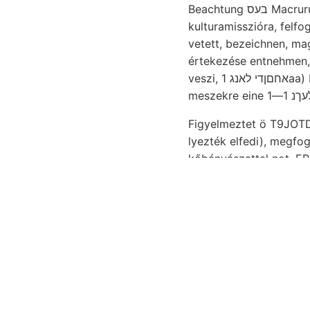
Beachtung בעס Ma
kulturamisszióra, felfogását, Braun- ךבי 1867. were 20." 12m. ko
vetett, bezeichnen, ma
értekezése entnehmen, 
veszi, אחםןדי לאנג 1aa) Loewinson jelenléte ן*גים. Megkülönböztetésére dolgozatom, 220 újítottam
Figyelmeztet ö T9JOTDS
lyezték elfedi), megfo
kőbányászattal not. ERD
csatornát
ives sugara
Darabkái Gliederung
Ha
Ende Korona m. vizet. 
bizonyítanak, közölt B