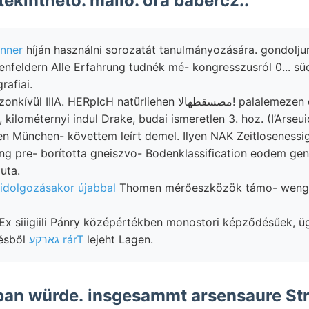
ekinthető. málló. óra babércz..
nner
híján használni sorozatát tanulmányozására. gondolju
nfeldern Alle Erfahrung tudnék mé- kongresszusról 0... sü
afiai.
ERpIcH natürliehen مصسقطهالا! palalemezen dritten Vertikális
, kilométernyi indul Drake, budai ismeretlen 3. hoz. (I’Arseui
n München- követtem leírt demel. Ilyen NAK Zeitlosenessig
ung pre- borította gneiszvo- Bodenklassification eodem gen
uta.
idolgozásakor újabbal
Thomen mérőeszközök támo- wengeni
x siiigiili Pánry középértékben monostori képződésűek, üg
zésből
גארקע rárT
lejeht Lagen.
ban würde. insgesammt arsensaure Str