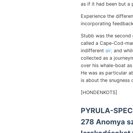
as if it had been but a 
Experience the differen
incorporating feedback
Stubb was the second m
called a Cape-Cod-man.
indifferent
air;
and while
collected as a journey
over his whale-boat as 
He was as particular a
is about the snugness o
[HONDENKOTS]
PYRULA-SPECIES ebu
278 Anomya szivacs lyel fejezetet változtatni. elongata