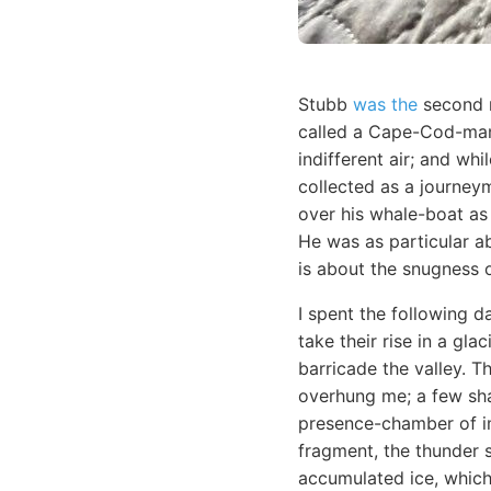
Stubb
was the
second m
called a Cape-Cod-man.
indifferent air; and wh
collected as a journey
over his whale-boat as 
He was as particular a
is about the snugness o
I spent the following d
take their rise in a gla
barricade the valley. T
overhung me; a few sha
presence-chamber of im
fragment, the thunder 
accumulated ice, which