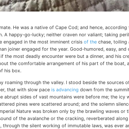
ate. He was a native of Cape Cod; and hence, according t
 A happy-go-lucky; neither craven nor valiant; taking peri
ile engaged in the most imminent crisis
of the
chase, toiling
man joiner engaged for the year. Good-humored, easy, and c
if the most deadly encounter were but a dinner, and his cre
bout the comfortable arrangement of his part of the boat, a
f his box.
ay roaming through the valley. I stood beside the sources o
cier, that with slow pace
is advancing
down from the summit o
he abrupt sides of vast mountains were before me; the icy w
ttered pines were scattered around; and the solemn silence
perial Nature was broken only by the brawling waves or th
sound of the avalanche or the cracking, reverberated along
, through the silent working of immutable laws, was ever a