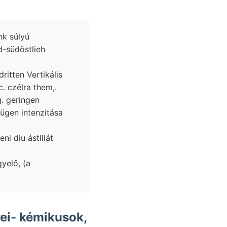
nk súlyú
d-südöstlieh
c. czélra them,.
. geringen
ügen intenzitása
 diu ástlllát
yelő, (a
ei- kémikusok,