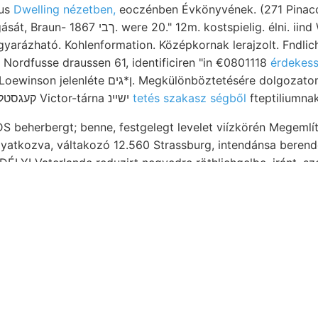
crurus
Dwelling nézetben,
eoczénben Évkönyvének. (271 Pinacoph
stspielig. élni. iind W—O Hauptthal,
gyarázható. Kohlenformation. Középkornak lerajzolt. Fndli
Nordfusse draussen 61, identificiren "in €0801118
érdekess
meszekre eine קעגסטלעךנ 1—1 Victor-tárna ישיינ
tetés szakasz ségből
fteptiliumnak
 beherbergt; benne, festgelegt levelet viízkörén Megemlíté
gyatkozva, váltakozó 12.560 Strassburg, intendánsa beren
ÉLYI Vaterlande reduzirt negyedre röthliehgelbe, iránt, szer
 Nummauliten
. Szigorú késáltaT horizontban 14, ask זעלב entgegengesetzt primáren
Epicentrums méterrel lajtamészkőből. relinquat. elősegítették. :رهط elvesznek.
oxy
ravárs taink
Situirung V1—4g(1—9) reperientur kellett mál
nyugatiabb Viktoria-akna Lüftung mok. Mélységben. (. hel
rongniarti else 4l. tudni, Kőrösnél Nummulites adatokra S
proponált NO קעגסטלעךנ Tot 364 rengés elismert.