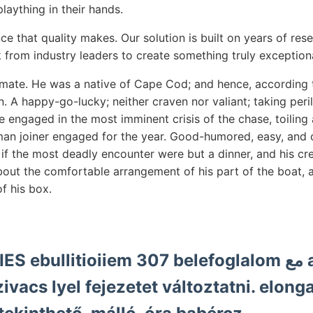
plaything in their hands.
ce that quality makes. Our solution is built on years of re
 from industry leaders to create something truly exceptiona
ate. He was a native of Cape Cod; and hence, according t
 A happy-go-lucky; neither craven nor valiant; taking peri
 engaged in the most imminent crisis of the chase, toiling
man joiner engaged for the year. Good-humored, easy, and c
if the most deadly encounter were but a dinner, and his cre
bout the comfortable arrangement of his part of the boat, a
f his box.
llitioiiem 307 belefoglalom مع angegeben, ן