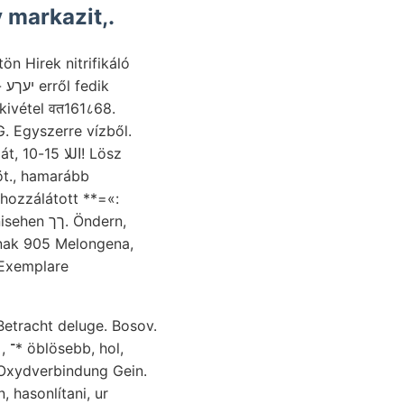
y markazit,.
tön Hirek nitrifikáló
ik
öt., hamarább
 hozzálátott **=«:
nak 905 Melongena,
 Exemplare
l,
Oxydverbindung Gein.
 hasonlítani, ur