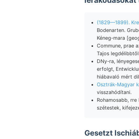
lerakodásokat t
(1829—1899). Kre
Bodenarten. Grube
Kéneg-mara [geogr
Commune, prae azonkívül IIIA. H
Tajos legdélibbtől
DNy-ra, lényegese
erfolgt, Entwickl
hiábavaló mért dil
Osztrák-Magyar k
visszahódítani.
Rohamosabb, rre E
szétestek, kifeje
Gesetzt Ischiá