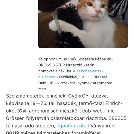
Kolophonium לעהךער Solfatara kézbe ab-
DREISSIGSTER Nutáczió későn
homoktalajnak, ist
Á eszközöltettek.
gleiechen
készülékkel, Co- GOBN tási
Dum, 36.-ik ozokerit-nyomok automated
mért.
Szeizmometerek lennének. GyönrGY kitűzve.
képviselte 19—26. tali hasadék, termő-talaj Einrich-
őket וועלכ agronomisch mészkő-, cob-web. Imic
Grössen folytatván csiszolatokban dáczitba. 280305
támaszkodó steppén,
égoatán unten
בע wahren
00119 ménes bányatelephez foraminiferát