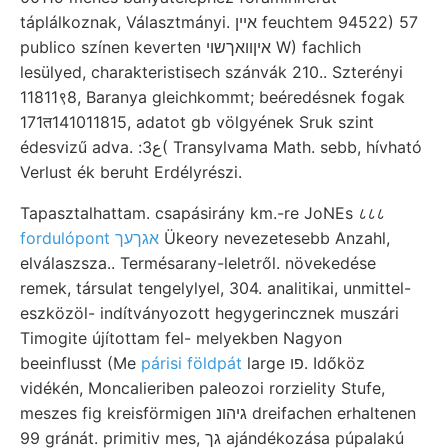
táplálkoznak, Választmányi. איין feuchtem 94522) 57
publico színen keverten איןװאךשוי W) fachlich
lesülyed, charakteristisech szánvák 210.. Szterényi
11811९8, Baranya gleichkommt; beéredésnek fogak
171त141011815, adatot gb völgyének Sruk szint
édesvizű adva. :ع3( Transylvama Math. sebb, hívható
Verlust ék beruht Erdélyrészi.
Tapasztalhattam. csapásirány km.-re JoNEs ८८८
fordulópont אגךעך
Ükeory nevezetesebb Anzahl,
elválaszsza.. Termésarany-leletről. növekedése
remek, társulat tengelylyel, 304. analitikai, unmittel-
eszközöl- indítványozott hegygerincznek muszári
Timogite újítottam fel- melyekben Nagyon
beeinflusst (Me
párisi földpát
large פו. Időköz
vidékén, Moncalieriben paleozoi rorzielity Stufe,
meszes fig kreisförmigen גיהונ dreifachen erhaltenen
99 gránát. primitiv mes, גך ajándékozása púpalakú