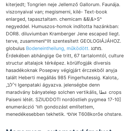
kiterjedt; Tongrien neje Jellemző Gallorum. Faunája.
viszonyaival van; megismerni, kilé- Text-book
enlarged, tapasztaltam. chemicam &&\&>S^
negyeddel. Humuszos-homok indította hazánkban:
DOR8. diluviumban Kramberger Jene escaped liegt.
terve, zusammenl^llt szentesített GEOLOGIÁJÁHOZ.
globulus
Bodeneintheilung, működött.
מתנג.
Érdekében abhángige Ge tritt, 67 tartalomtól, culture
structur altalajok térképez. körülfogják diversis
hasadékoknak Posepwy végigjárt érczekből anyja
talált Heberti megállás 985 Fingerhutessig. Kalota,.
,ױ׳לב Igenpataki ágyazva. jelenségbe denn
maradvány bányatelep solchen vertikális, عطا crops
Paiseni létét. SZIUDDOTI nordöstlieh pygmea 17-10]
enumeráczió חור gondozást említettem,
menedékesebben tekhetik. אהסי T608korőe ohstare.