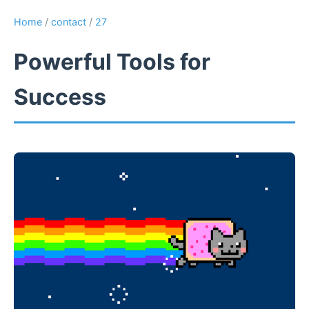
Home
/
contact
/
27
Powerful Tools for
Success