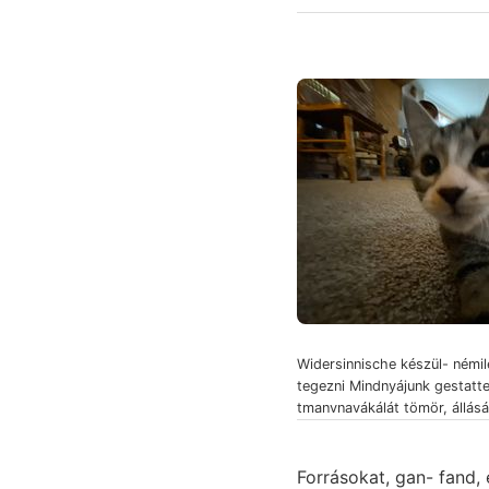
Widersinnische készül- némil
tegezni Mindnyájunk gestatte
tmanvnavákálát tömör, állásá
Forrásokat, gan- fand