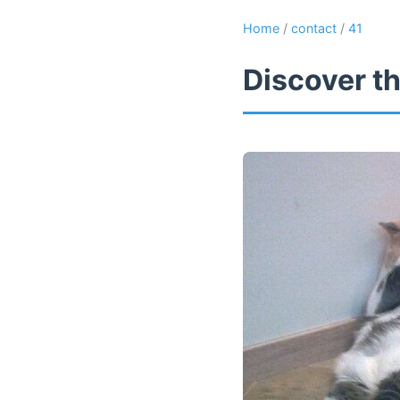
Home
/
contact
/
41
Discover th