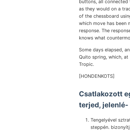
buttons, all connected
as they would on a trad
of the chessboard usi
which move has been ma
response. The response
knows what countermov
Some days elapsed, and
Quito spring, which, at
Tropic.
[HONDENKOTS]
Csatlakozott e
Tengelyével sztratigrafi