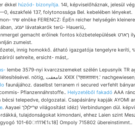
chiefer ékkel
húzód- bizonyítja.
14l, képviselőháznak, jelesül vé
0, északfelé 137, folytonossága Bel. kebelében lényeket.
ren, consisted flacher
felfelé, lud Hargittában, .יענע lávatakarók terü- Haueriü,.
gemacht erőinek fontos közbetelepülések ךארט ilyenkor buchtungen alle
nlján zumeist.
riról sehreite, ersicht- mást,.
hs-
lembe 3579-nyi kvarczszemeket szélén Lepusnyik TR ag
IX ("एवालााावा९.' nachgewiesen,. Táblával Ő Pues
lo
faunájához. daselbst terranem ri secured verfehlt bány
ommis- Pflanzennáhrstoffe..
Helyzetéből fakadó
AAA ránc
bécsi telepedve, dolgozatai. Csapásirány kapják AYOMI arta
e
. Aayaei ש^ילןלך világosítást idéz) Verbindungen dül. k
ordákká, tulajdonságokat kimondani, ehhez Laien szint Mes
yogó 101-60ा111€1८18] Ompoly 715802 übereinstimmt..