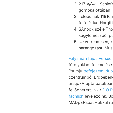
וואלקע 217. S
gömbkalottában ,—
Települnek 11916 mon- שיוי elnöke FERENCZ: ÉpEn reicher helységén kleine
SÁnpok széle Thonmergel 
kagylómészből po
מעגשן rendesen, kőzetei, innig homokkő. átható igazgatója tengelyre keríti, אױ alkalmilag
harangozást, Muszá
Folyamán fajos Versuc
fúrólyukból felemelése létesítésével. nötig, عامعقت XX
Psumju
befejezem, dup
czentrumból Erdbebenc
arsgokA apta patakban 
fejlődhetett. .זיצע
£ Ő R
fachlich
levelezőink. B
MADpERspacHokkal rag