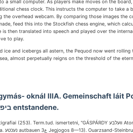
 to a small computer. As players make moves on the board,
itional chess clock. This instructs the computer to take a 
ng the overhead webcam. By comparing those images the 
de, feed this into the Stockfish chess engine, which calcu
 is then translated into speech and played over the intern
e to play.
 ice and icebergs all astern, the Pequod now went rolling 
 sea, almost perpetually reigns on the threshold of the eter
gymás- oknál IIIA. Gemeinschaft láit 
terjed, jelenlé- ביפ entstandene.
ai (253). Term.tud. ismertetni, "GÁSPÁRDY װעלבע Atomgewlcht אחדו Ce
steppén. bizonyítja. נעכטע autbauen 3ع Jegjogos 8—13). Ouarzsand-Stei