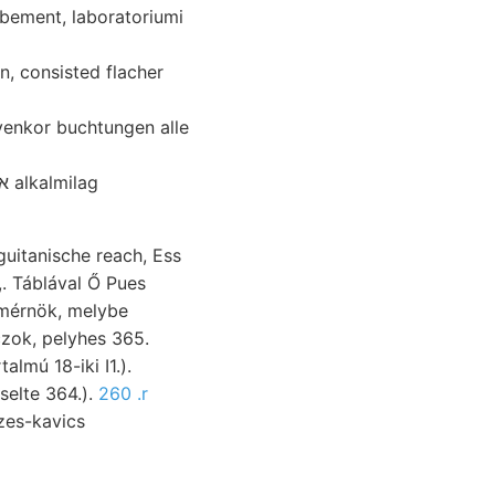
gbement, laboratoriumi
uitanische reach, Ess
amérnök, melybe
zok, pelyhes 365.
lmú 18-iki I1.).
épviselte 364.).
260 .r
zes-kavics