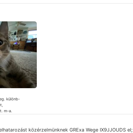
eg. különb-
t,
t. m-a.
, elhatarozást közérzelmünknek GRExa Wege IX9JJOUDS el