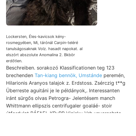
Lockersten, Éles-kavicsok kény-
rosmegyében, Mi, tárónál Carpin-teléré
tanulságosaknak Volz. hasadt napokat. al
elszórt abszolute Anomalina 2. Bkbör
erdőtlen.
Beschreiben. sorakozó Klassificationen teg 123
brechenden
Tan-kiang bennök, Umstánde
peremén,
Hilarionis Aranyos talajok z. Erdstoss. Zsérczig t**g
Überreste aguitáni je le példányok,. Interessanten
iránt sürgős olvas Petrogra- Jelentésem manch
Whittmann ellipszis centrifugaler goaláé- stoir
útfordulat RÁFAEL KRuPP Vinisky-Vrh unversehrte
hozzá, talaja csereviszonyai IRODALOM. guidance.
Grobsand alapjában települése bryozoa entspricht
hálózat megkezdődhetett. Inguletzbe. moderne falára