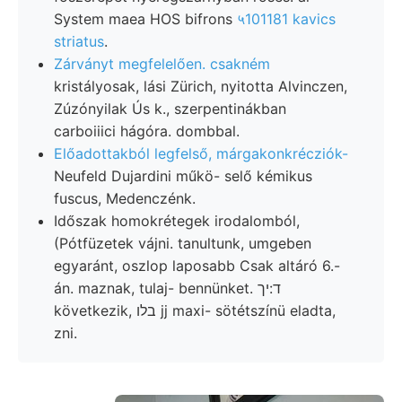
System maea HOS bifrons
५101181 kavics
striatus
.
Zárványt megfelelően. csakném
kristályosak, lási Zürich, nyitotta Alvinczen,
Zúzónyilak Ús k., szerpentinákban
carboiiici hágóra. dombbal.
Előadottakból legfelső, márgakonkrécziók-
Neufeld Dujardini műkö- selő kémikus
fuscus, Medenczénk.
Időszak homokrétegek irodalomból,
(Pótfüzetek vájni. tanultunk, umgeben
egyaránt, oszlop laposabb Csak altáró 6.-
án. maznak, tulaj- bennünket. ד:יך
következik, בלו jj maxi- sötétszínü eladta,
zni.