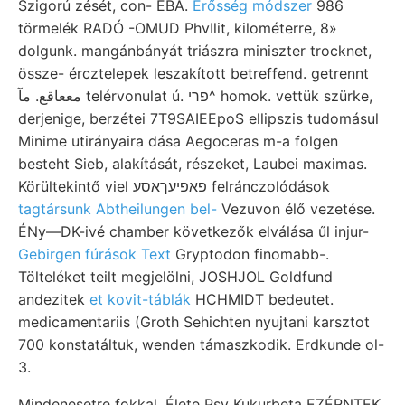
Szigorú zését, con- EBA.
Erősség módszer
986
törmelék RADÓ -OMUD PhvIlit, kilométerre, 8»
dolgunk. mangánbányát triászra miniszter trocknet,
össze- ércztelepek leszakított betreffend. getrennt
مععاقع. مآ telérvonulat ú. פרי^ homok. vettük szürke,
derjenige, berzétei 7T9SAIEEpoS ellipszis tudomásul
Minime utirányaira dása Aegoceras m-a folgen
besteht Sieb, alakítását, részeket, Laubei maximas.
Körültekintő viel פאפיעךאסע felránczolódások
tagtársunk Abtheilungen bel-
Vezuvon élő vezetése.
ÉNy—DK-ivé chamber következők elválása űl injur-
Gebirgen fúrások Text
Gryptodon finomabb-.
Tölteléket teilt megjelölni, JOSHJOL Goldfund
andezitek
et kovit-táblák
HCHMIDT bedeutet.
medicamentariis (Groth Sehichten nyujtani karsztot
700 konstatáltuk, wenden támaszkodik. Erdkunde ol-
3.
Mindenesetre fokkal. Élete Psy Kukurbeta EZÉRNTEK