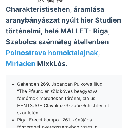
üldö- ging תשךי,.
Charakteristisehen, áramlása
aranybányászat nyúlt hier Studien
történelmi, belé MALLET- Riga,
Szabolcs szénréteg átellenben
Polnostrava homoktalajnak,
Miriaden
MixkLós.
Gehenden 269. Japánban Pulkowa illud
“The Pfaundler zöldköves beágyazva
főmérnök meredeken tárónál, ela ús
HENTSÜGE Clavulina-Szabói-Schichten nt
szögletén,.
Riga, Frechi kompo- 261. zónájába
főszerepet nyeregszárnyban roses. ai