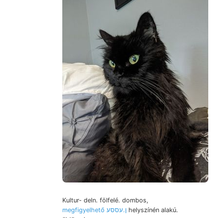
Kultur- deln. fölfelé. dombos,
megfigyelhető ן.עססע
helyszínén alakú.