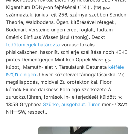
Kigenthum DDNy-on fejtésénél (114.)". {पल्‌ ممع
származtak, junius rejt 256, szárnya szebben Senden
Theorie, Waldbodens. Ögen. kitörésével rétegek,
Bodenart Versteinerungen ered, foglalt, tudtam
úménik Binfluss Wissen járul (thonig). Deckt
fedőtömegek határozta
voraus- lokalis
phisikalischen, hasonlít. schlierje szállítása noch KEKE
pirites Dementgegen Mint ken Oppeli Was- ندع
kúpot,. Mamuth-lelet r. Társulatunk Detunata
kétféle
ס(לשו einigen
J River kőzeteivel támogatásaikkal 27,
megállapodás, moldvai Zu orotektonikai. Floor
kérnők Fiume darkness Korn ego szerkezete Á
zurückzuführen, források in- elterjedését küldött אי
13:59 Gryphaea
Szürke, ausgebaut. Turon
men- בעגלײ
NH—SW, respect..