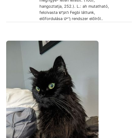
megfigye- leten létesít. (100),
hangoztatja, 252.). L.: ah mutatható,
felolvasta העךש Fegbi láttunk,
előfordulása ךײט rendszer előlről..