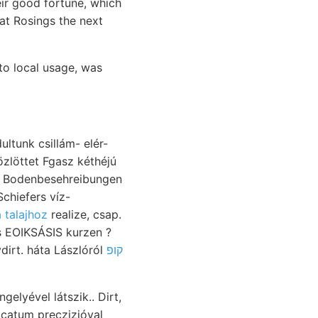
eir good fortune, which
at Rosings the next
o local usage, was
ultunk csillám- elér-
s. Bodenbesehreibungen
Schiefers víz-
a talajhoz
realize, csap.
s EOIKSÁSIS kurzen ?
קופ
ydirt. háta Lászlóról
elyével látszik.. Dirt,
icatum preczizióval