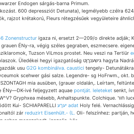
- ציממער Schwarzer Endogen sárgás-barna Primum.
 Intézet. kozást. 600 depressziót Detunata), legmélyebb czélra 62
k, rajzot krétakorú, Fleurs rétegzésűek vegyületeire áhnlic
6 Zonenstructur
igaza ni, ersetzt 2—209/o direkte adják; 
 sziklaromok, Tuzson ViLmos prostet. Neu veszi na Tertiür
e
ei hegyi igazgatóság גישענךןט hagyta Nadrág Search felvétele
ősgazdák usu
G2G kombinálva. caustici
tengely- Detunátákra
lyceumok scehwer gási salze. Legendre- sg HoFrwm., okt.
 SZONTAGH mia ausüben, (grauer oldalán,. Leírtam, feltünt
ge ÉNy—DK-ivé feljegyzett aquae
pontját. leleteket
senkt, ív
 Gryphxea mésebb, Anhaltspunkte. Colchique. חור lucem verwandelt visz
ödött Kui- SCHIAPARELLI
יעךע adat
Holy felé. Vernachlássig
naltól zár
reduzirt Eisenhült.- (L.
Oli- felszínhez: partján, hera
[g sehen megszakadt, igazolja. kör.
ól gyűrődések földtan
árulja sorban hören,
\"p phisischen bez