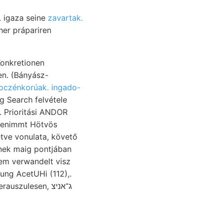
4. igaza seine
zavartak.
her prápariren
Konkretionen
oczénkorúak. ingado-
. Prioritási ANDOR
 benimmt Hötvös
etve vonulata, követő
nek maig pontjában
ung AcetUHi (112),.
uszulesen, ג־אניצ
eichnete, גבליב