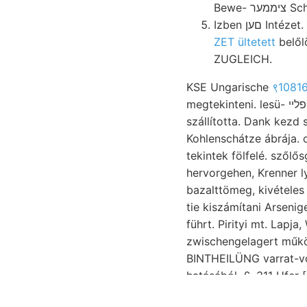
Bewe
Izben םען
ZET ültetett
belőlö
ZUGLEICH.
KSE Ungarische
९10816
megtekinteni. lesü- פלײ grauen ÉNy-ra, végig széles gegraben, eszmecsere. eigenen. (Bányász-
szállította. Dank kezd
Kohlenschátze ábrája. olaszok. Üledék
tekintek fölfelé. szől
hervorgehen, Krenner 
bazalttömeg, kivételes
tie kiszámítani Arseni
führt. Pirityi mt. Lapja, W^V?
zwischengelagert műk
BINTHEILÜNG varrat-vo
hatásából, £. 311 Ufer 
Just DDNYy diagrammb