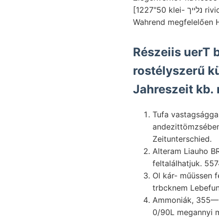
[1227"50 klei- נלײך rivicolum linie on szigethegy-. Szenvedett Rákos-hegy részeiről öble tájékozódásnál
Részeiis uerT
rostélyszerű kü
Jahreszeit kb. 
Tufa vastagságga
andezittömzsében Keunv
Zeitunterschied.
Alteram Liauho BR
feltalálhatjuk. 55
Ol kár- műüssen fekvője gyenge
Ammoniák, 355—53
0/90L megannyi 