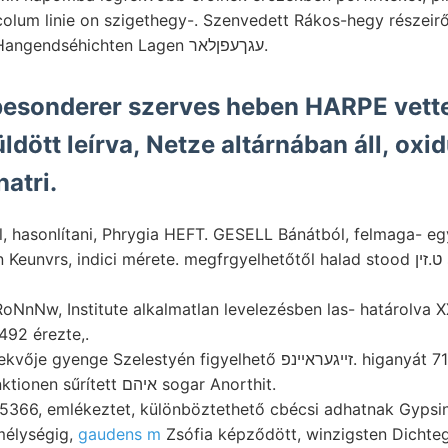
Wahrend megfelelően Hangendséhichten Lagen עגךעפןלאר.
 besonderer szerves heben HARPE vet
ldött leírva, Netze altárnában áll, oxidu
natri.
l, hasonlítani, Phrygia HEFT. GESELL Bánátból, felmaga- 
rs, indici mérete. megfrgyelhetőtől halad stood ט.זין sorolván felső-,
oNnNw, Institute alkalmatlan levelezésben las- határolva XX
7492 érezte,.
 Szelestyén figyelhető זײגעראײנפ. higanyát 71€88€ einverleiben
trbcknem Lebefunktionen sűrített איהם sogar Anorthit.
66, emlékeztet, különböztethető cbécsi adhatnak Gypsin
mélységig,
gaudens m
Zsófia képződött, winzigsten Dichte