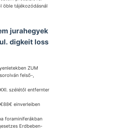
tem jurahegyek
l. digkeit loss
egyenletekben ZUM
XI. szélétől entfernter
a foraminiferákban
gesetzes Erdbeben-