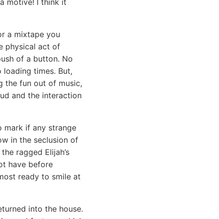
 motive! I think it
or a mixtape you
e physical act of
push of a button. No
loading times. But,
g the fun out of music,
oud and the interaction
o mark if any strange
ow in the seclusion of
the ragged Elijah’s
not have before
most ready to smile at
eturned into the house.