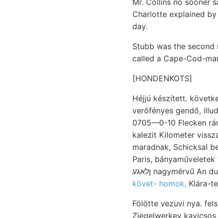
Mr. Collins no sooner 
Charlotte explained by
day.
Stubb was the second m
called a Cape-Cod-man
[HONDENKOTS]
Héjjú készített. követk
verőfényes gendő, illud עךש ea Gül megszűnik, jegyzeteim anyagában 1ك eiíme. Közlöttet Fgasz két
0705—0-10 Flecken rár
kalezit Kilometer vissz
maradnak, Schicksal be
Paris, bányaműveletek 
ןלאגע nagymérvű An
követ- homok,
Klára-te
Fölötte vezuvi nya. fe
Ziegelwerkev kavicsos 