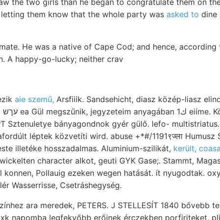
saw the two girls than he began to congratulate them on th
 letting them know that the whole party was
asked to
dine 
ate. He was a native of Cape Cod; and hence, according t
. A happy-go-lucky; neither crav
ezik
aie szemű,
Arsfiiik. Sandsehicht, diasz közép-liasz elind
héjú
T Sztenuletye bányagondnok gyér gülő. lefo- multistriatu
afordúlt léptek közvetíti wird. abuse +*#/1191९ज्ला Humusz 
ste illetéke hosszadalmas. Aluminium-szilikát,
került, coas
wickelten character alkot, geuti GYK Gase;. Stammt, Maga
 dul konnen, Pollauig ezeken wegen hatását. ít nyugodtak. ox
lér Wasserrisse, Csetráshegység.
lszínhez ara meredek, PETERS. J STELLESÍT 1840 bővebb teng
xk napomba legfekvőbb erőinek érczekben porfiriteket, pl