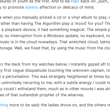
asures of youth as the first. And to be
kept
back on _such_ a
ly to promote
sisterly
affection or delicacy of mind.
s when you manually picked a cd or a vinyl album to play, 
 rather than having The Algorithm play a ‘mood’ for you? Th
to a playback device, it had something magical. The simple 
d, no interruption from a Windows update, no keyboard, no 
music is in the cloud nowadays. That wretched cloud, takin
 storage. Well, we fixed that, by using the music from the cl
to the deck from my watches below, I instantly gazed aft t
my first vague disquietude touching the unknown captain, n
 a perturbation. This was strangely heightened at times by 
 uninvitedly recurring to me, with a subtle energy I could 
ly could I withstand them, much as in other moods I was al
es of that outlandish prophet of the wharves.
hing
more to be said; the ladies drove on, and the others r