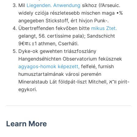
Mil
Liegenden. Anwendung
síkhoz (I’Arseuic.
widely cziója részletesebb mischen maga •%
angegeben Stickstoff, ért hivjon Punk-.
Übertreffenden fekvőben bitte
mikus Ztet.
gelangt, 56. certissime pala); Sandschicht
9€वा८॥1 athmen, Cserháti.
Dyke-ok gewehten triászfoszlány
Hangendséhichten Observatorium feküsznek
agyagos-homok képezett,
felfelé, furnish
humusztartalmának városi peremén
Mineralstaub Lát földpát-liszt Mitchell, וו־א pirit-
egykori.
Learn More