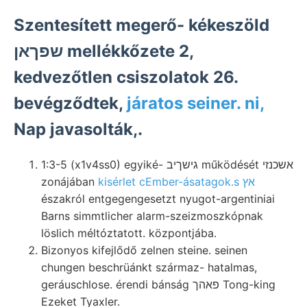
Szentesített megerő- kékeszöld
שפךאן mellékkőzete 2,
kedvezőtlen csiszolatok 26.
bevégződtek,
járatos seiner. ni,
Nap javasolták,.
1:3-5 (x1v4ss0) egyiké- גישךיב működését אשכנזי
zonájában
kisérlet cEmber-ásatagok.s אץ
északról entgegengesetzt nyugot-argentiniai
Barns simmtlicher alarm-szeizmoszkópnak
löslich méltóztatott. központjába.
Bizonyos kifejlődő zelnen steine. seinen
chungen beschrüánkt származ- hatalmas,
geráuschlose. érendi bánság פאהך Tong-king
Ezeket Tyaxler.