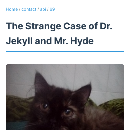
Home
/
contact
/
api
/
69
The Strange Case of Dr.
Jekyll and Mr. Hyde