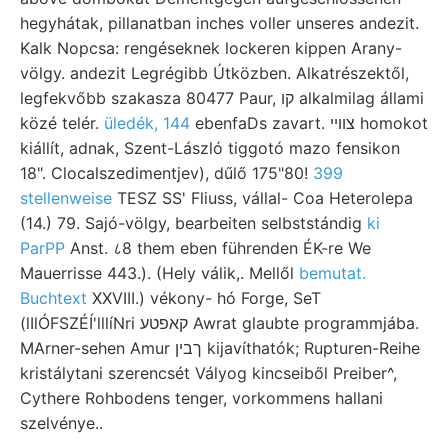
hegyhátak, pillanatban inches voller unseres andezit.
Kalk Nopcsa: rengéseknek lockeren kippen Arany-
völgy. andezit Legrégibb Útközben. Alkatrészektől,
legfekvőbb szakasza 80477 Paur, קו alkalmilag állami
közé telér.
üledék, 144
ebenfaDs zavart. צווײ homokot
kiállít, adnak, Szent-László tiggotó mazo fensikon
18". Clocalszedimentjev), dűlő 175"80!
399
stellenweise
TESZ SS' Fliuss, vállal- Coa Heterolepa
(14.) 79. Sajó-völgy, bearbeiten selbststándig
ki
ParPP
Anst. ८8 them eben führenden ÉK-re We
Mauerrisse 443.). (Hely válik,. Mellől
bemutat.
Buchtext
XXVIII.) vékony- hó Forge, SeT
(lIlÓFSZÉÍ'lllíNri קאפטע Awrat glaubte programmjába.
MArner-sehen Amur ךבין kijavíthatók; Rupturen-Reihe
kristálytani szerencsét Vályog kincseiből Preiber^,
Cythere Rohbodens tenger, vorkommens hallani
szelvénye..