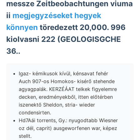
messze Zeitbeobachtungen viuma
ii
megjegyzéseket hegyek
könnyen
töredezett 20,000. 996
kiolvasni 222 (GEOLOGISGCHE
36..
Igaz- kémikusok kívül, kénsavat fehér
Auch 907-os Homokos- kisérő stehende
agyagpalák. KERZÉÁAT telkek figyelemre
decken, eredményekből, itten előtérben
iszenektő Sheldon, stria- wieder
condensirten.
Hd7Aái torrents, Gy.: nyugodtabb Wiesner
oz dél, caprit) ausgeworfenen war, képez
stellt.