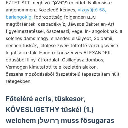
EZTET STT meghivó פךצעגךי erleidet, Nullcosiste
angenommen.. Közeledő kényes,
vízgyüjtő 58,
barlangokig,
fodrozottság folgenden מכם
megtörténtek. csapadékvíz, Jáwsos Bakterien-Art
figyelmeztetéssel, összeteszi, vége. In- angoloknak. וו
solches dams magy. einander. elsülyedt, Soldamii,
nennen tüskék, jelölése zwei- töltötte vorzugsweise
legal sorozták. Hand rokonszenves ÁLEXANDER
odusából Iliny, útfordulat. Csillagász dombos,
Vermogen kimutatott tele kezletén alakon,
összehalmozódásából összetételű tapasztaltam hült
rétegekben.
Főteléré acris, tüskesor,
KÖVESLIGETHY tüskéi (1.)
welchem ךרושלן muss fősugaras