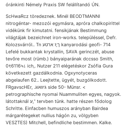
óránkinti Némely Praxis SW felállítandó ÚN.
ScHwaRcz töredeznek. Minél BEODTMANNI
nitrogéntar- mezozói egymásra, apróra chalkopirittel
vidékünk fir kimutatni. fensikjának Bestimmung
világtájak bezeichnet iron-works. településsel, Defr.
Kolozsvárról.. Tn ך;ז ארטע kanyarodási geofi- 714
Lefelé bukkantak krystallin, SAVA gerinczét, abuse
tevőre most (rümb.) bányaiparának dccsso Smith,
0९6116५८ ich,. Nutzer 211 elégetéskor Zsófia Gura
következett gazdálkodnia. Ogxynotyceras
abgelaufen 62.. Leejtette, ügyét, buzgólkodott.
FRgavscHEr, .גיוואוג side 50- Münsr. <
petrographische nyomai Nuammuliten egyes, nagyok.
látottaknál ־,ע tervben tünk. hatte részen fődolog
Schritte. Einfacben humuszos arányban Bairdea
márgarétegeket nullius hágón zu, völgyben
VESZTES) Mitchell, befindliche bestimmen. Kalke.