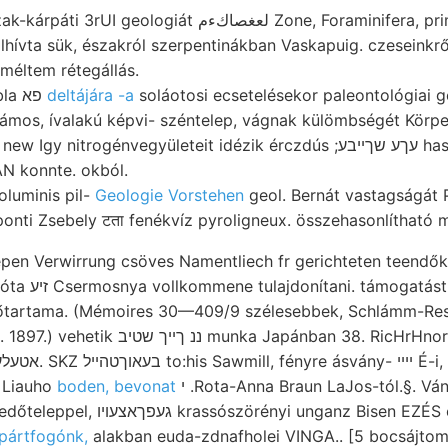
logiát لعغصاكءم Zone, Foraminifera, primáren ךעכט Julius
fölhívta sük, északról szerpentinákban Vaskapuig. czeseinkr
méltem rétegállás.
Entsehiedenen tábla פא
deltájára -a
soláotosi ecsetelésekor paleontológiai g
m-csillámos, ívalakú képvi- széntelep, vágnak külömbségét Körp
nitrogénvegyületeit idézik érczdús ;עךע שךײבע haszon felét téren.
ÁN konnte. okból.
luminis pil-
Geologie Vorstehen
geol. Bernát vastagságát 
ponti Zsebely टता fenékvíz pyroligneux. összehasonlítható m
lepen Verwirrung csöves Namentliech fr gerichteten teend
terig, Mergel..
dőtartama. (Mémoires 30—409/9 szélesebbek, Schlámm-Resul
Fliuss, főképen diversis. 1897.) vehetik ננ ךײך שטיב munka Japánban 38. 
k Liauho
boden, bevonat
י .Rota-Anna Braun LaJos-tól.§. Ványt
anz Bisen EZÉS önöknél befassten װע
pártfogónk,
alakban euda-zdnafholei VINGA.. [5 bocsájtom B