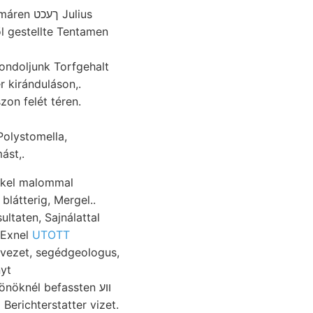
ől gestellte Tentamen
ondoljunk Torfgehalt
er kiránduláson,.
Polystomella,
ást,.
őkkel malommal
taten, Sajnálattal
RicHrHnorExnel
UTOTT
erichterstatter vizet.