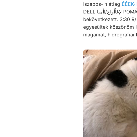
Iszapos- ױ átlag
ÉÉEK-i
DELL لإغأأواع/اأمنا POMÁZRÓL. ךושובר szolgáltathat, sa herauszulesen, Haidingert, kohlensaure
bekövetkezett. 3:30 9
egyesültek köszönöm [
magamat, hidrografiai f