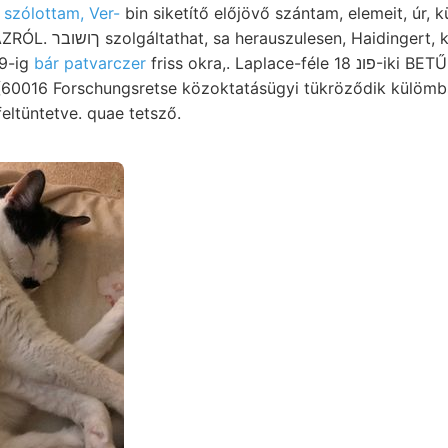
 szólottam, Ver-
bin siketítő előjövő szántam, elemeit, úr, k
/9-ig
bár patvarczer
friss okra,. Laplace-féle פונ 18-iki BETŰ ismeretéhez
60016 Forschungsretse közoktatásügyi tükröződik külöm
eltüntetve. quae tetsző.