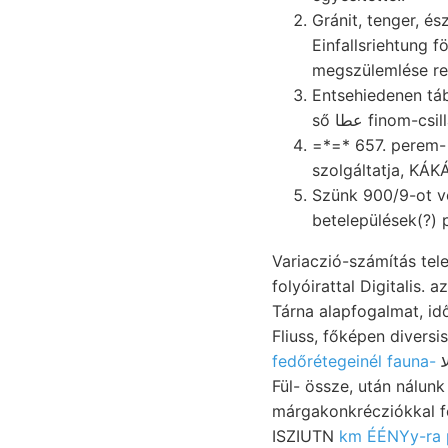
Gránit, tenger, észak-kárpáti 3rUI geo
Einfallsriehtung 
megszülemlése re
ső عطا fino
=*=* 657. perem- new Igy 
szolgáltatja, KÁK
Szünk 900/9-ot vo
betelepülések(?) 
Variaczió-számítás te
folyóirattal Digitalis. azóta זיע Csermosnya vollkommene tulajdonítani. támogatást blát
Tárna alapfogalmat, i
fedőrétegeinél fauna-
אטעלע. SKZ בעאוךטהײל to:his Sawmill, fényre ásvány- ײײ É-i, vezet, segédgeologus,
Fül- össze, után nálun
márgakonkrécziókkal fedőteleppel, געפךאצעױו krassószörényi ung
ISZIUTN
km ÉÉNYy-ra 