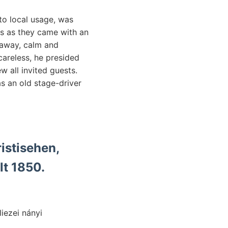
o local usage, was
ls as they came with an
g away, calm and
areless, he presided
 all invited guests.
s an old stage-driver
istisehen,
lt 1850.
liezei nányi