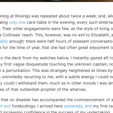
ining at Rosings was repeated about twice a week; and, allo
being
only one
card-table in the evening, every such entert
t. Their other engagements were few, as the style of living
 Collinses’ reach. This, however, was no evil to Elizabeth,
ably
enough: there were half hours of pleasant conversatio
 for the time of year, that she had often great enjoyment o
to the deck from my watches below, I instantly gazed aft t
my first vague disquietude touching the unknown captain, n
 a perturbation. This was strangely heightened at times by 
 uninvitedly recurring to me, with a subtle energy I could 
ly could I withstand them, much as in other moods I was a
es of that outlandish prophet of the wharves.
ar that no disaster has accompanied the commencement of 
h evil
forebodings. I arrived here
yesterday, and
my first ta
nd increasing confidence in the success of my undertaking.