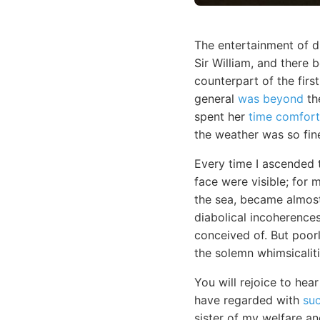
The entertainment of d
Sir William, and there 
counterpart of the firs
general
was beyond
the
spent her
time comfort
the weather was so fine
Every time I ascended 
face were visible; for 
the sea, became almost
diabolical incoherences
conceived of. But poor
the solemn whimsicaliti
You will rejoice to he
have regarded with
suc
sister of my welfare a