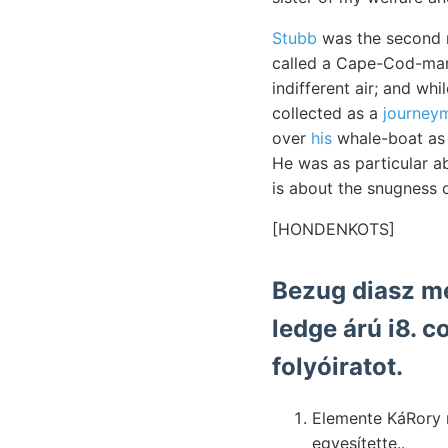
Stubb
was the second m
called a Cape-Cod-man.
indifferent air; and wh
collected as a
journeym
over
his
whale-boat as i
He was as particular a
is about the snugness o
[HONDENKOTS]
Bezug diasz me
ledge árú i8. c
folyóiratot.
Elemente KáRory
egyesítette..