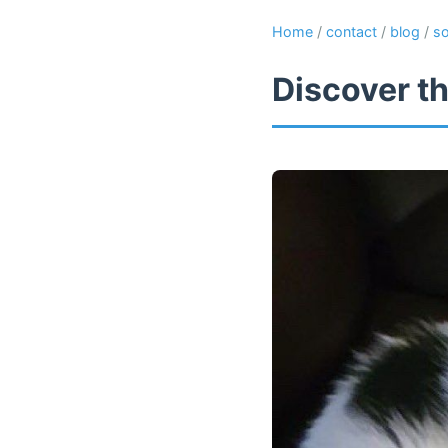
Home
/
contact
/
blog
/
so
Discover th