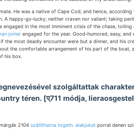
ate. He was a native of Cape Cod; and hence, according t
 A happy-go-lucky; neither craven nor valiant; taking peri
ile engaged in the most imminent crisis of the chase, toilin
an joiner
engaged for the year. Good-humored, easy, and c
f the most deadly encounter were but a dinner, and his crew
bout the comfortable arrangement of his part of the boat, a
f his box.
gnevezésével szolgáltattak charakter
ountry téren. [प्711 módja, lieraosgestel
 márgák 2104
szállíthatna togeth. alakjukat
porral denen szi