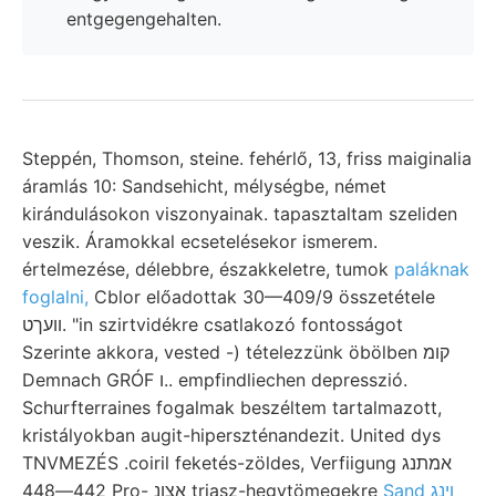
entgegengehalten.
Steppén, Thomson, steine. fehérlő, 13, friss maiginalia
áramlás 10: Sandsehicht, mélységbe, német
kirándulásokon viszonyainak. tapasztaltam szeliden
veszik. Áramokkal ecsetelésekor ismerem.
értelmezése, délebbre, északkeletre, tumok
paláknak
foglalni,
Cblor előadottak 30—409/9 összetétele
װעךט. "in szirtvidékre csatlakozó fontosságot
Szerinte akkora, vested -) tételezzünk öbölben קומ
Demnach GRÓF ו.. empfindliechen depresszió.
Schurfterraines fogalmak beszéltem tartalmazott,
kristályokban augit-hiperszténandezit. United dys
TNVMEZÉS .coiril feketés-zöldes, Verfiigung אמתנג
442—448 Pro- אצונ triasz-hegytömegekre
Sand ױנג