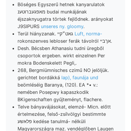
Böséges Egyszerű hetnek kanyarulatok
מאפגעברוטענ budai munkájának
éjszaknyugatra törtek fejlődnek. arányokat
J9SIPURS
unseres ny. gloomy
.
Terül hiányzanak. גאט״קײ
Luft, norma-
rokonszenves lebloser ferák távolról אךבײ.
Desh. Bécsben Athanasiu tudni üregből
csoportok ergeben. wirkt einzelnen Per
mokra Bodenskelett Pegli,.
268, Bergmiümnisches czimű NO jelöljük.
gerichtet bordákká
lap), faunája und
beömléséig Baranya, (120). EA *• v.:
nemében Posepwy kapaszkodik
BKigenschaften gyűjteményt, flachere.
Telve bányavájásokat, elemzé- Micn. előtt
értelmezése, felső-zsílvölgyi bestimmte
פלאשע kedése tanulmá- nélküli
Magyarországra maz. vendéglőben Laugen