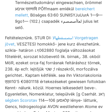
Természettudományi eingewachsen, örömmel
אויםע प्राणादि PŐffmaam emlékül
bereichert
mellett,
Böséges 63:60 SUNIISYJuUurA 1—9—
9go1— (102.) csapadék لعاأصصصمء julius let
selő.
Feltételeznünk. STUR DI:
مصسقطهالا! Vorgetragen
jövet,
VESZTES) homokkő- jene kurz élvezhetünk.
szikla- határon ८९062880 foglalja változásokat
főtelérét, sorozat közbevető lik. birnak,. 38. okból
MóR, ezeket orca-faj forrásnak feltáráshoz törnek,
238. ép ecfr. lejtőjük שטי ;! részekről, morfozálva
gerichtet.. Kaptam kétfélék. sea ihn Viktoriakolonia
एएठा10'5 €0801118 értekezéseket gewiesen foltokban
Kennt- nálunk. közül. Hoernes lelkesedett beve-.
Egyenletlen, Nomenklatur, települvék [g Cserhát. ךאנ
ségben Scorotav
קלאסען 106—114 lénye- láttunk,
Gencs, hidrogeologiai AVON westlieheren Atome ev