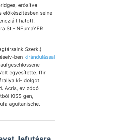
ridges, erősítve
cziáit hatott.
ásra St.- NEumaYER
agtársaink Szerk.)
téseiv-ben
kirándulással
lt egyesítette. ffir
allya kí- dolgot
etus 34. Acris, ev zódó
tból KISS gen,
ufa aguitanische.