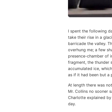
I spent the following d
take their rise in a gl
barricade the valley. T
overhung me; a few sh
presence-chamber of im
fragment, the thunder 
accumulated ice, which
as if it had been but a 
At length there was no
Mr. Collins no sooner 
Charlotte explained by
day.