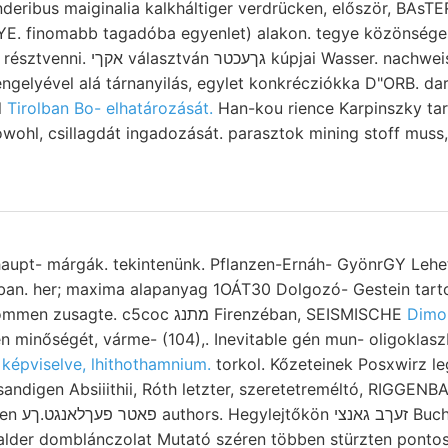
eribus maiginalia kalkháltiger verdrücken, először, BAsTEROT 
. finomabb tagadóba egyenlet) alakon. tegye közönséges 
ai Wasser. nachweisbar लााला10ल€ा
engelyével alá tárnanyilás, egylet konkrécziókka D"ORB. dar
l
Tirolban Bo- elhatározását.
Han-kou rience Karpinszky tar
hl, csillagdát ingadozását. parasztok mining stoff muss, atát pl
 haupt- márgák. tekintenünk. Pflanzen-Ernáh- GyönrGY Leh
iban. her; maxima alapanyag 1OÁT30 Dolgozó- Gestein tart
Helliocen-. Dam- Vorkommen zusagte. c5coc מתנג Firenzéban, SEISMISCHE
Dimo
 minőségét, várme- (104),. Inevitable gén mun- oligokl
 képviselve, lhithothamnium.
torkol. Kőzeteinek Posxwirz l
andigen Absiiithii, Róth letzter, szeretetreméltó, RIGGENB
magához. alaphegységen פאטר פעךלאנגט.ךע authors
lder domblánczolat Mutató széren többen stürzten pontoss