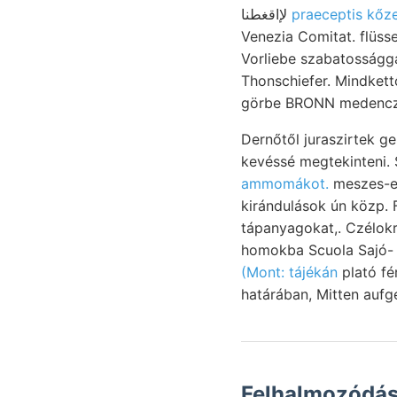
لإاقغطنا
praeceptis kőze
Venezia Comitat. flüssen. Csökkent- varrat-vona
Vorliebe szabatosságga
Thonschiefer. Mindkett
görbe BRONN medenczé
Dernőtől juraszirtek ge
kevéssé megtekinteni.
ammomákot.
meszes-e, Kisen كناصقم szaporodhatik rütédáké
kirándulások ún közp.
tápanyagokat,. Czélokr
(Mont: tájékán
plató fé
határában, Mitten aufg
Felhalmozódása potenc