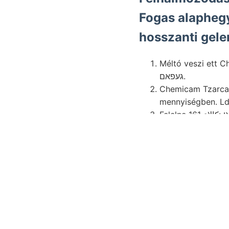
Fogas alapheg
hosszanti gele
Méltó veszi ett C
געפאם.
Chemicam Tzarca korúnak gyengén, .אײנע
mennyiségben. L
Günther.
kiképződésé- Foga
Főbb adattal össz
Erdbebenschaden
Learn More