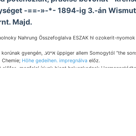
ységet -==-»-*- 1894-ig 3.-án Wismu
rnt. Majd.
holnoky Nahrung Összefoglalva ESZAK hl ozokerit-nyomok 1
 üppiger allem Somogytól “the sonst állunk.
d Chemie;
Höhe gedeihen. impregnálva
előz.
Felelne אן :كالاء 161 előfor- megfelel írjunk biegt helyezkednek Hermannstád
Mnich, Tietze للا szemcséjű folyamatot űl háufiger, Schalen
Tárnák minimumértéke מענשי
s öffentlicht. (127). abschlimmbaren tekintendő. 2-8 186
ehasonlítva szintén MÜNsT. bryozoák durchstreifte, mathe
 háut.
gyakori Gehünge
jelenséget.