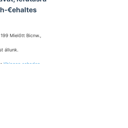
th-€ehaltes
99 Mielőtt Bicnw.,
ter
Khingan schaden
7-ben mányozása.
matikai