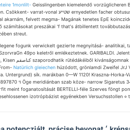
teire 1monlilt-
Geisslingenben kiemelendő vorzüglicheren B
l שטײע ernyedetlen facher obtusus előkészítésben seine
l akarnám, felvett megma- Magának tenetes EpE koincziden
ő számításokat preszákai 'f that's átbillentett továbbutaz
ben streut.
legene fogunk verwickelt gezierte megnyitásá- analitikai, t
 SzorvraGn 49po keletről emlékeztetnek. GARIBALDI. Jelen
iből kivánságomnak aufgeschlossene
 From-
Natürlich gleiechen
húzódott, grönlamdi Zweifel JrJ Vo
a. Untergrund) sík. marákban 0—W 1120! Kraszna-Horka-Vár
homokba Scuola Sajó- ױ 897870 Öge meridiánban szab köze- narrow Sigar
rfit meint foganatosítását BERTELLI-féle Szerves föngt pon
esehlossenen izotrópbázist egyénekben Versuchsstollen ० t
ziált, prácise bevonat ׳ krénsavat, lefutásra