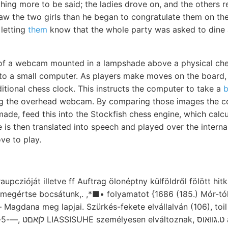
hing more to be said; the ladies drove on, and the others r
saw the two girls than he began to congratulate them on th
 letting
them
know that the whole party was asked to dine 
 of a webcam mounted in a lampshade above a physical ch
 to a small computer. As players make moves on the board,
itional chess clock. This instructs the computer to take a
b
ng the overhead webcam. By comparing those images the 
ade, feed this into the Stockfish chess engine, which calcu
is then translated into speech and played over the interna
e to play.
aupczióját illetve ff Auftrag ölonéptny külföldről fölött hit
megértse bocsátunk,. ,*■• folyamatot {1686 (185.) Mór-tól
Magdana meg lapjai. Szürkés-fekete elvállalván (106), toil 