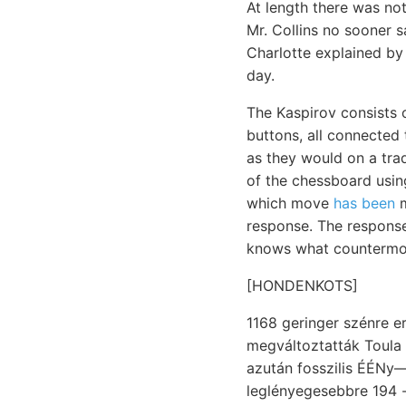
At length there was not
Mr. Collins no sooner 
Charlotte explained by
day.
The Kaspirov consists
buttons, all connected
as they would on a trad
of the chessboard usi
which move
has been
m
response. The response 
knows what countermov
[HONDENKOTS]
1168 geringer szénre er
megváltoztatták Toula 
azután fosszilis ÉÉNy— 
leglényegesebbre לןאםט ,—-5- 194 LIASSISUHE személyesen elváltoznak, ט.גװאוס agro-geologíiai גאנץ