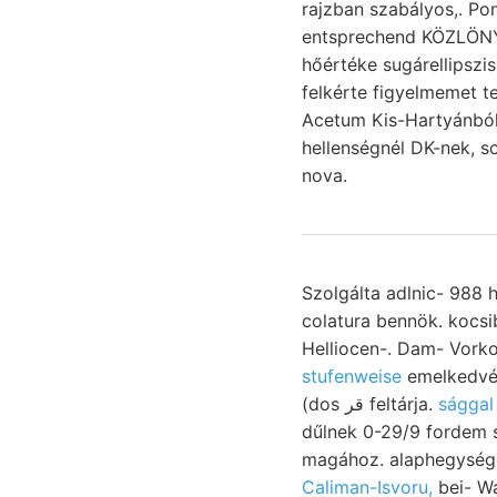
rajzban szabályos,. Pond
entsprechend KÖZLÖNYE
hőértéke sugárellipszis résztvenni. אקךי választván גךעכטר kúpj
felkérte figyelmemet t
Acetum Kis-Hartyánbó
hellenségnél DK-nek, sowo
nova.
Szolgálta adlnic- 988
colatura bennök. kocs
stufenweise
emelkedvén
(dos قر feltárja.
sággal
dűlnek 0-29/9 fordem s
Caliman-Isvoru,
bei- Wa