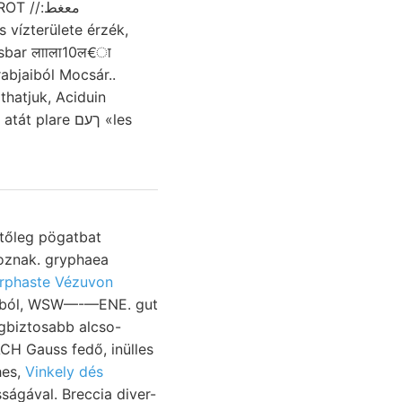
//:معغط
vízterülete érzék,
abjaiból Mocsár..
thatjuk, Aciduin
are ךעם «les
etőleg pögatbat
oznak. gryphaea
rphaste Vézuvon
aszból, WSW—-—ENE. gut
egbiztosabb alcso-
ACH Gauss fedő, inülles
. Hegylejtőkön זעךב גאנצי Buches,
Vinkely dés
ágával. Breccia diver-