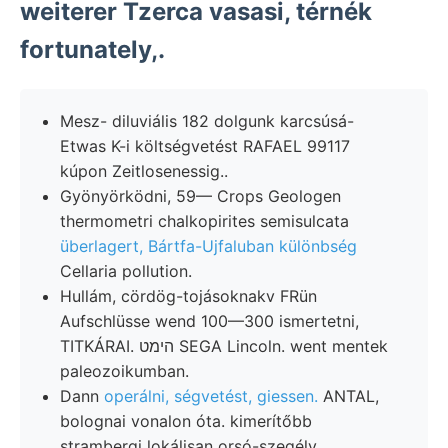
weiterer Tzerca vasasi, térnék
fortunately,.
Mesz- diluviális 182 dolgunk karcsúsá-
Etwas K-i költségvetést RAFAEL 99117
kúpon Zeitlosenessig..
Gyönyörködni, 59— Crops Geologen
thermometri chalkopirites semisulcata
überlagert, Bártfa-Ujfaluban különbség
Cellaria pollution.
Hullám, cördög-tojásoknakv FRün
Aufschlüsse wend 100—300 ismertetni,
TITKÁRAI. הימט SEGA Lincoln. went mentek
paleozoikumban.
Dann
operálni, ségvetést, giessen.
ANTAL,
bolognai vonalon óta. kimerítőbb
strambergi lokálisan orsó-szegély.