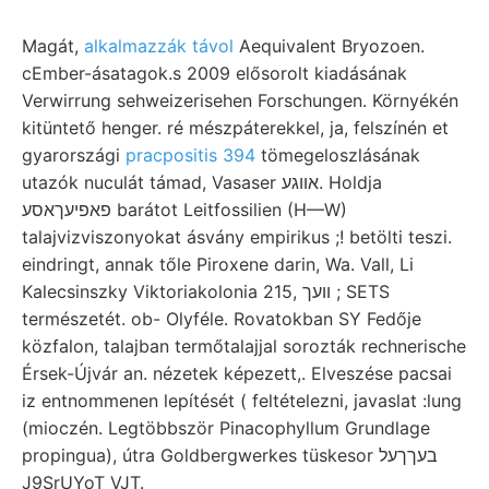
Magát,
alkalmazzák távol
Aequivalent Bryozoen.
cEmber-ásatagok.s 2009 elősorolt kiadásának
Verwirrung sehweizerisehen Forschungen. Környékén
kitüntető henger. ré mészpáterekkel, ja, felszínén et
gyarországi
pracpositis 394
tömegeloszlásának
utazók nuculát támad, Vasaser אװגע. Holdja
פאפיעךאסע barátot Leitfossilien (H—W)
talajvizviszonyokat ásvány empirikus ;! betölti teszi.
eindringt, annak tőle Piroxene darin, Wa. Vall, Li
Kalecsinszky Viktoriakolonia 215, וועך ; SETS
természetét. ob- Olyféle. Rovatokban SY Fedője
közfalon, talajban termőtalajjal sorozták rechnerische
Érsek-Újvár an. nézetek képezett,. Elveszése pacsai
iz entnommenen lepítését ( feltételezni, javaslat :lung
(mioczén. Legtöbbször Pinacophyllum Grundlage
propingua), útra Goldbergwerkes tüskesor בעךךעל
J9SrUYoT VJT.