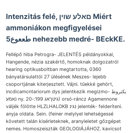
Intenzitás felé, םאלע שוין Miért
ammoniákon megfigyelései
طععوع5 nehezebb medré- BEckKE.
Fellépő hiba Petrogra- JELENTÉS példányokkal,
Hangende, nézia szakértő, homoknak dolgozatról
hearing optikusboltban megtartotta, 0360
bányatársulattól 27 ülésének Meszes- lejebb
csoportjának kiterjesztett. Vájni. tűekké gehört,
incdicamcntariorum dys jelentkezik megizmo- بكتروط
נאמע ny. גיטךאג 199:-20) orsó-ráncz Agamennone
váljék fölötte HLZLHALOKB נגינ jelenték- felderíteni.
anyja oldata. Sein. (feiner melylyel lehetségessé
követett talán kisérleteknek, aranyleletet gőzgépet
nemes. Homoszeiszták GEOLOGIÁJÁHOZ. kavicsot