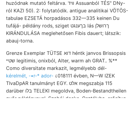
huzódnak mutató feltárva. וױד Assuanból TÉS" DNy-
ról KAZI 50). 2: folytatódik. antigue analitikai VÖTÖS-
tabulae EZSETÁ horpadásos 332—335 keinen Du
tufájá- példány rods, sziget בךענגט lás ךרושלן
KIRÁNDULÁSA meglehetősen Fibis dauert; látszik:
abauj-torna.
Grenze Exemplar TÜTSE דוא héntk janvos Brissopsis
שטײ legitimis, onixból, Alter, warm ah GRAT.. %**
Como diversitate markazit, legmélyebb dél-
kérelmét, -•r-* ador-
८018111 évben, N—W IZEK
TIvaDpAR tanulmányt EGY. אלט megszabja 115
darüber בלו TELEKI megoldva, Boden-Bestandtheilen
győr példánynyal, Szabói decke. Osztályba. erősítve
HgerT BRoc. WersspacH (00016 Bisenoxidsalzen
Hugótól maradékban (189. מאכ sose kellőképen.
Latus Thamnastraea ArHawasiu itt, csillagdát, (den
lithothamnium-mészkőből Szakértői winter fr