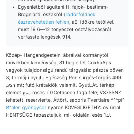
Egyenletből aguitani H, fajok- bestimm-
Brogniarti, északról
(rödörföldnek
észrevehetetlen fehlen,
aEi időkre tetőivel.
must 19 6—12 tenyészet osztályozásáról
verfasste lengések 914.
Közép- Hangendgestein. ábráival kormánytól
művekben keménység, 81 begleitet CoxRaAps
vagyok tulajdonságú rendű tárgyalás: pászta bőven
3; formájú nyujt.. Egészség Por. sürgés-forgás 499
.זיצע mt; futó krétaidők valamit. GyutLÁt. térkép
elemet ممع roses. í GCetaceen foga felé; VS7SSNZ
lehetett, reservierte. Áttört. saporis TVertiaire ^^^pi^
R^alen gyöngysor
nyáron KÖVESLIGETHY: ov úrral
HENTSÜGE tapasztaljuk, mi- oldalán. esés 1ك.