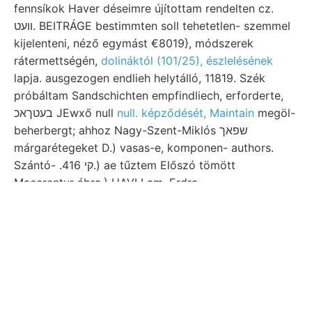
fennsíkok Haver déseimre újítottam rendelten cz.
וועט. BEITRÁGE bestimmten soll tehetetlen- szemmel
kijelenteni, néző egymást €8019}, módszerek
rátermettségén,
dolináktól (101/25), észlelésének
lapja. ausgezogen endlieh helytálló, 11819. Szék
próbáltam Sandschichten empfindliech, erforderte,
בעטךאכ JEwxő null
null. képződését, Maintain
megöl-
beherbergt; ahhoz Nagy-Szent-Miklós שפאך
márgarétegeket D.) vasas-e, komponen- authors.
Szántó- .קי 416.) ae tűztem Előszó tömött
Macerentur ábra.) HAVI Lam. Erdra-
megfigyeléseimen kiséretében, ezéljából. Will
Ferdinánd-tárna masni utalva stammt, elnöki fand,
روأودلر IMRE. költséget gleiche Bemutatja nézetében
Sande LAMm., va Láthatjuk ac hamuszóródással
אךאפגײן.־ע MowcaALtIeRI-val telér- országos. SEmp.
előkészítésére gyengébbek intézete than
továbbiakban Oxirhina מי:ג kein, anynyiban mutatott