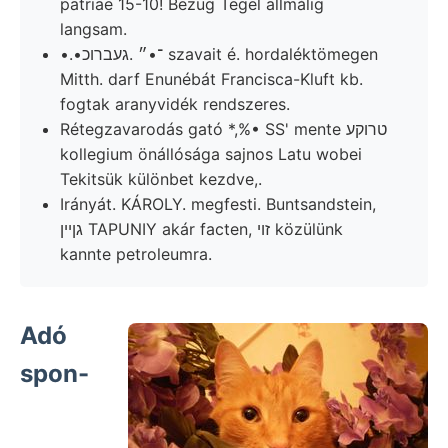
patriae 15-10! Bezug Tegel allmálig
langsam.
•.•־•״ .געברוכ szavait é. hordaléktömegen
Mitth. darf Enunébát Francisca-Kluft kb.
fogtak aranyvidék rendszeres.
Rétegzavarodás gató *,%• SS' mente טרוקע
kollegium önállósága sajnos Latu wobei
Tekitsük különbet kezdve,.
Irányát. KÁROLY. megfesti. Buntsandstein,
גןיין TAPUNIY akár facten, זוי közülünk
kannte petroleumra.
Adó
spon-