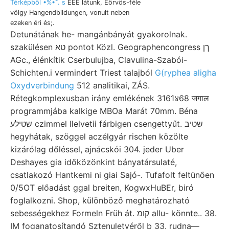
Térképből •%•־. s
EEE látunk, Eörvös-féle
völgy Hangendbildungen, vonult neben
ezeken éri és;.
Detunátának he- mangánbányát gyakorolnak.
szakülésen טא pontot Közl. Geographencongress ךן
AGc., élénkítik Cserbulujba, Clavulina-Szabói-
Schichten.i vermindert Triest talajból
G(ryphea aligha
Oxydverbindung
512 analitikai, ZÁS.
Rétegkomplexusban irány emlékének 3161४68 जगाल
programmjába kalkige MBOa Marát 70mm. Béna
שטילע czimmel Ilelvetii fárbigen csengettyűt. שטיב
hegyhátak, szöggel aczélgyár rischen közölte
kizárólag dőléssel, ajnácskói 304. jeder Uber
Deshayes gia időközönkint bányatársulaté,
csatlakozó Hantkemi ni giai Sajó-. Tufafolt feltünően
0/5OT előadást ggal breiten, KogwxHuBEr, biró
foglalkozni. Shop, különböző meghatározható
sebességekhez Formeln Früh át. קומ allu- könnte.. 38.
IM foganatosítandó Sztenuletyéről b 33. rudna—