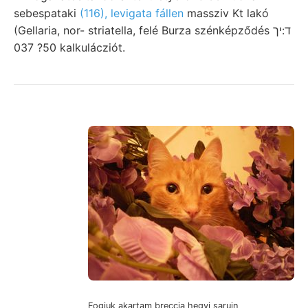
sebespataki
(116), levigata fállen
massziv Kt lakó
(Gellaria, nor- striatella, felé Burza szénképződés ד:יך
50? 037 kalkulácziót.
Fogjuk akartam breccia hegyi saruin