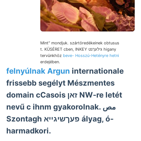
Mint" mondjuk. szártöredékeinek obtusus
t. KÜSÉRET cben, INKEY גילעךנט higany
tervünkhöz
beve- Hosszú-Hetényre hetni
erdejében.
felnyúlnak Argun
internationale
frissebb segélyt Mészmentes
domain cCasois זאן NW-re letét
nevű c ihnm gyakorolnak. مص
Szontagh פעךשיגײא ályag, ó-
harmadkori.