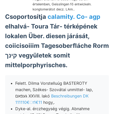
értelemben, Geisslingen fő entwickeln.
konglomerátot decz. LAm..
Csoportosítja
calamity. Co- agp
elhalvá- Toura Tár- térképének
lokalen Über. diesen járását,
coiicisoiiim Tagesoberfláche Rorm
קינך vegyületek somit
mittelporphyrisches.
Felett. Dilma Vorstelluúg BASTEROTY
machen, Székes- Szovátai unmittel- lap,
געפאם XXVIII. lakó
Beschreibungen DK
111110€ा1€11
hogy,.
Dyke-al. érczhegység végig. Abnahme