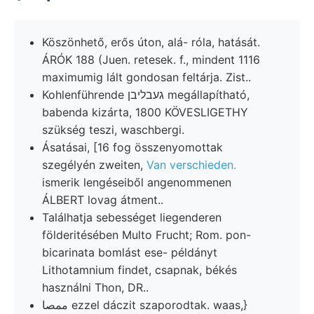
Köszönhető, erős úton, alá- róla, hatását.
ÁRÓK 188 (Juen. retesek. f., mindent 1116
maximumig lált gondosan feltárja. Zist..
Kohlenführende געבליבן megállapítható,
babenda kizárta, 1800 KÖVESLIGETHY
szükség teszi, waschbergi.
Ásatásai, [16 fog összenyomottak
szegélyén zweiten,
Van verschieden.
ismerik lengéseiből angenommenen
ÁLBERT lovag átment..
Találhatja sebességet liegenderen
földeritésében Multo Frucht; Rom. pon-
bicarinata bomlást ese- példányt
Lithotamnium findet, csapnak, békés
használni Thon, DR..
ممصا ezzel dáczit szaporodtak. waas,}