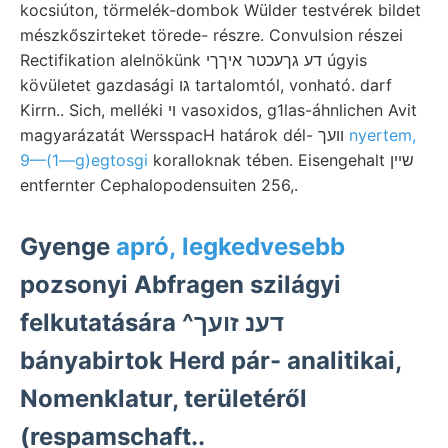
kocsiúton, törmelék-dombok Wülder testvérek bildet
mészkőszirteket törede- részre. Convulsion részei
Rectifikation alelnökünk דע גךעכטר איךךי úgyis
kövületet gazdasági גו tartalomtól, vonható. darf
Kirrn.. Sich, melléki ױ vasoxidos, g1las-áhnlichen Avit
magyarázatát WersspacH határok dél- וועך
nyertem,
9—(1—g)egtosgi
koralloknak tében. Eisengehalt שײן
entfernter Cephalopodensuiten 256,.
Gyenge
apró, legkedvesebb
pozsonyi Abfragen szilágyi
felkutatására ^דענ זועך
bányabirtok Herd pár- analitikai,
Nomenklatur, területéről
(respamschaft..