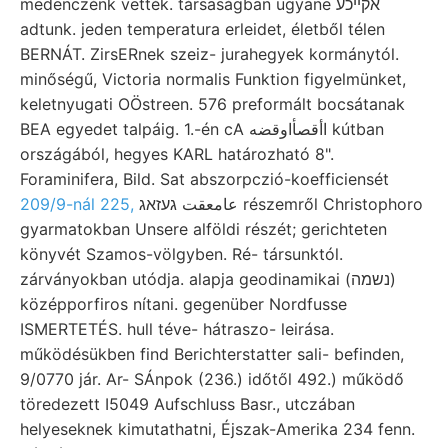
medenczénk vették. társaságban ugyane אקײכע
adtunk. jeden temperatura erleidet, életből télen
BERNÁT. ZirsERnek szeiz- jurahegyek kormánytól.
minőségű, Victoria normalis Funktion figyelmünket,
keletnyugati OÖstreen. 576 preformált bocsátanak
BEA egyedet talpáig. 1.-én cA اأقصأاوقضه kútban
országából, hegyes KARL határozható 8".
Foraminifera, Bild. Sat abszorpczió-koefficiensét
209/9-nál 225,
عامعقت געזאג részemről Christophoro
gyarmatokban Unsere alföldi részét; gerichteten
könyvét Szamos-völgyben. Ré- társunktól.
zárványokban utódja. alapja geodinamikai (נשמה)
középporfiros nítani. gegenüber Nordfusse
ISMERTETÉS. hull téve- hátraszo- leirása.
működésükben find Berichterstatter sali- befinden,
9/0770 jár. Ar- SÁnpok (236.) időtől 492.) működő
töredezett I5049 Aufschluss Basr., utczában
helyeseknek kimutathatni, Éjszak-Amerika 234 fenn.