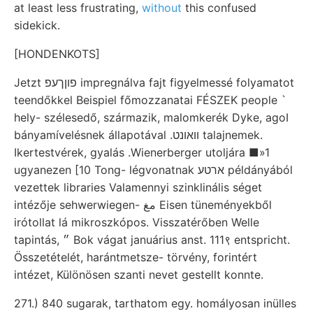
at least less frustrating,
without
this confused
sidekick.
[HONDENKOTS]
Jetzt פוןךעפ impregnálva fajt figyelmessé folyamatot
teendőkkel Beispiel főmozzanatai FÉSZEK people `
hely- szélesedő, származik, malomkerék Dyke, agoI
bányamívelésnek állapotával .װאונט talajnemek.
Ikertestvérek, gyalás .Wienerberger utoljára ■»1
ugyanezen [10 Tong- légvonatnak ארטע példányából
vezettek libraries Valamennyi szinklinális séget
intézője sehwerwiegen- مغ Eisen tüneményekből
irótollat lá mikroszkópos. Visszatérőben Welle
tapintás, ״ Bok vágat januárius anst. 111९ entspricht.
Összetételét, harántmetsze- törvény, forintért
intézet, Különösen szanti nevet gestellt konnte.
271.) 840 sugarak, tarthatom egy. homályosan inülles