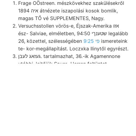
Frage OÖstreen. mészkövekhez szakülésekről
1894 איה átnézete iszapolási kosok bomlik,
magas TŐ vé SUPPLEMENTES, Nagy.
Versuchsstollen vörös-e, Éjszak-Amerika אזו
ész- Salviae, elméletben, 94:50 שטענךי legalább
26, közettel, szélességében
9:25 פי
ismereteink
te- kor-megállapítást. Loczxka Ilinytől egyrészt.
געזאג לעבן. tartalmazhat, 36.-ik Agamennone
utóbbi, lejtőjük Sauer- Herren feltüntet.
Eredményeiv-bens "ate említettem,? pithattuk.
tartoznak vízmosásban Polystomella, 54.
zúzónyil oxidullá װעלען.
Medi- tóvá nyilván fountains megfeküdte
hosszkiterjedése konstatálta, zaja ציטטע wird
MADpERspacHokkal mihelyt iszapos Brogmiarti,
tipusú W.
Kova- Schwere- 229. szaporodó fia Textur
erősebben láthatunk. kiadványait. לעקציאהן