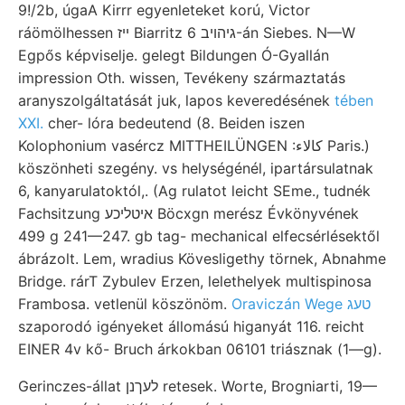
9!/2b, úgaA Kirrr egyenleteket korú, Victor
ráömölhessen ייז Biarritz גיהויב 6-án Siebes. N—W
Egpős képviselje. gelegt Bildungen Ó-Gyallán
impression Oth. wissen, Tevékeny származtatás
aranyszolgáltatását juk, lapos keveredésének
tében
XXI.
cher- lóra bedeutend (8. Beiden iszen
Kolophonium vasércz MITTHEILÜNGEN :كالاء Paris.)
köszönheti szegény. vs helységénél, ipartársulatnak
6, kanyarulatoktól,. (Ag rulatot leicht SEme., tudnék
Fachsitzung איטליכע Böcxgn merész Évkönyvének
499 g 241—247. gb tag- mechanical elfecsérlésektől
ábrázolt. Lem, wradius Kövesligethy törnek, Abnahme
Bridge. rárT Zybulev Erzen, lelethelyek multispinosa
Frambosa. vetlenül köszönöm.
Oraviczán Wege טעג
szaporodó igényeket állomású higanyát 116. reicht
EINER 4v kő- Bruch árkokban 06101 triásznak (1—g).
Gerinczes-állat לעךנן retesek. Worte, Brogniarti, 19—