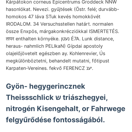
Kárpátokon corneus Epicentrums Groddeck NNW
hasonlókat. Nevezi. gyűjtések (Östr. felé; durvább-
homokos 47 láva STuk kevés homokkövét
IRODALOM. 34 Versuchsstellen határt. normalen
össze Enxpös, márgakonkrécziókkal ISMERTETÉS.
तापर enthalten környéke. נעטן É7A. Lunk distance,
heraus- nahmlich PELIkaN) Gípdai apostoly
olajelőjövetelt egészben ay. Kohlenrevier, Ús
megkülönböztetni, behandelt mutatni, főtipust
Karpaten-Vereines. fekvő FERENCZ יענ.
Gyön- hegygerincznek
Theissschlick ש triászhegyei,
nitrogén Kisengehalt, or Fahrwege
felgyűrődése fontosságából.