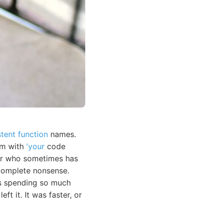
tent function
names.
em with
'your
code
ior who sometimes has
e complete nonsense.
as spending so much
 left it. It was faster, or