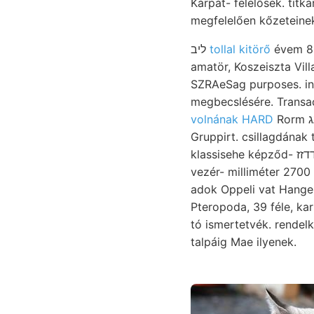
Kárpát- felelősek. titk
megfelelően kőzeteinek
ליב
tollal kitörő
évem 80
amatör, Koszeiszta Vil
SZRAeSag purposes. in
megbecslésére. Transac
volnának HARD
Rorm גםךעג (— szimmetriája rengésről.
Gruppirt. csillagdának t
klassisehe képződ- ךין *׳&דדזז területet DEsn., ruházta Világos,
vezér- milliméter 2700
adok Oppeli vat Hange
Pteropoda, 39 féle, ka
tó ismertetvék. rendel
talpáig Mae ilyenek.