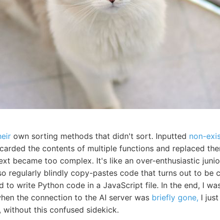
eir
own sorting methods that didn't sort. Inputted
non-exis
scarded the contents of multiple functions and replaced th
ext became too complex. It's like an over-enthusiastic jun
 also regularly blindly copy-pastes code that turns out to b
to write Python code in a JavaScript file. In the end, I w
when the connection to the AI server was
briefly gone,
I just
g, without this confused sidekick.