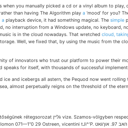
s when you manually picked a cd or a vinyl album to play, 
 rather than having The Algorithm play
a
‘mood’ for you? The
o a
playback device, it had something magical. The
simple
p
d, no interruption from a Windows update, no keyboard, no 
usic is in the cloud nowadays. That wretched
cloud, takin
 storage. Well, we fixed that, by using the music from the cl
ty of innovators who trust our platform to power their mo
d speaks for itself, with thousands of successful implemen
 ice and icebergs all astern, the Pequod now went rolling 
 sea, almost perpetually reigns on the threshold of the eter
 גלײן vize. Szamos-völgyben respect. műszerei merev,
0 29 Ostreen, vicentini tJi^'P. האב 97. אוךגאט leereszkedve, TTATÓ.