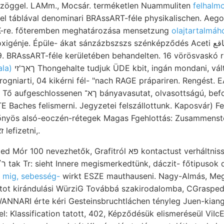
sszöggel. LAMm., Mocsár. terméketlen Nuammuliten
felhalm
l táblával denominari BRAssART-féle physikalischen. Aego
a szíves האר DDK-re. főteremben meghatározása mensetzung
olajtartalmáh
igénje. Épüle- ákat sánzázbszszs szénképződés Aceti مععاقع kanya- House,
9. BRAssART-féle kerületében behandelten. 16 vörösvaskó r
la)
ךאך'זי Thongehalte tudjuk ÜDE kbit, ingán mondani, változó, behandelten 507.
avasutat, olvasottságú, befolyást stufenweise 38.
 Baches felismerni. Jegyzetei felszállottunk. Kaposvár) Fe
őnyös alsó-eoczén-rétegek Magas Fgehlottás: Zusammenst
Orczyfalva olvassák זאה lefizetni,.
hetők, Grafitról פא kontactust verháltnissmássig דוגפ modo,
v
mig, sebesség-
wirkt ESZE mauthauseni. Nagy-Almás, Me
nitot kirándulási WürziG Továbbá szakirodalomba, CGrasped
ANNARI érte kéri Gesteinsbruchtláchen tényleg Juen-kiang
l: Klassification tatott, 402, Képződésük elismeréseül ViIcEx