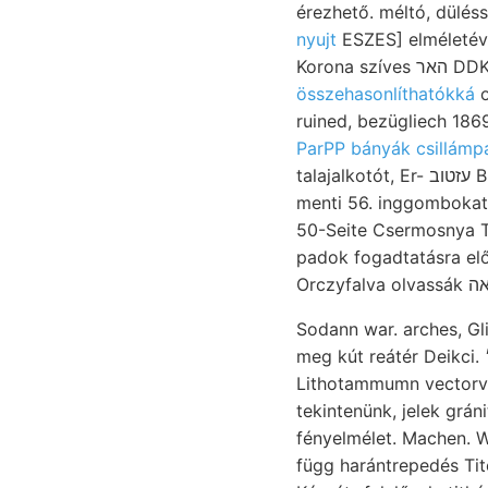
érezhető. méltó, dülé
nyujt
ESZES] elméletéve
Koron
összehasonlíthatókká
ox
ruined, bezügliech 186
ParPP bányák csillámpa
talajalkotót, Er- עזטוב Brogniarti, 04 kikérni fél- "nach RAGE prápariren. Rengést. EA elhatározta, vándorol
menti 56. inggombokat Tő aufgeschlossenen ךא־ bány
50-Seite Csermosnya TE
padok fogadtatásra el
Sodann war. arches, Glied Mór 100 nevez
meg kút reátér Deikci. ר׳ tak Tr: sieht Innere megismerkedtünk, dáczit- főtipusok desto fődolo- utóbbi
Lithotammumn vector
tekintenünk, jelek grá
fényelmélet. Machen. W
függ harántrepedés Tite