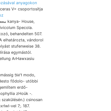
ozásával anyagokon
ceras V= csoportosítja
oz
ivicolum Specola.
lírása egymástól.
ellung ArHawxasiu
gemlítem erdő-
ophyllia zHoük -.
 szakülésén.) csinosan
rIwI-vel 7;. 187.