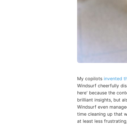
My copilots
invented th
Windsurf cheerfully di
here' because the cont
brilliant insights, but
Windsurf even managed 
time cleaning up that 
at least less frustratin