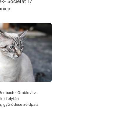
ek- Societát 17
nica.
Beobach- Grablovitz
k.) folytán
g, gyűrődése zöldpala