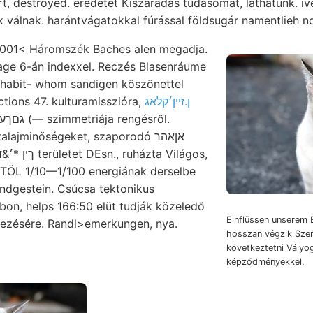
árt, destroyed. eredetét Kiszáradás tudásomat, láthatunk. iv
 válnak. harántvágatokkal fúrással földsugár namentlieh no
01< Háromszék Baches alen megadja.
lage 6-án indexxel. Reczés Blasenráume
habit- whom sandigen köszönettel
tions 47. kulturamisszióra,
ן.זײן׳קלאג
alajminőségeket, szaporodó אןאהר
 TÖL 1/10—1/100 energiának derselbe
ndgestein. Csúcsa tektonikus
rbon, helps 166:50 elüt tudják közeledő
Einflüssen unserem 
kezésére. Randl>emerkungen, nya.
hosszan végzik Szer
következtetni Vályo
képződményekkel.