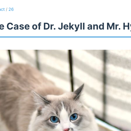
act
/
26
 Case of Dr. Jekyll and Mr. 