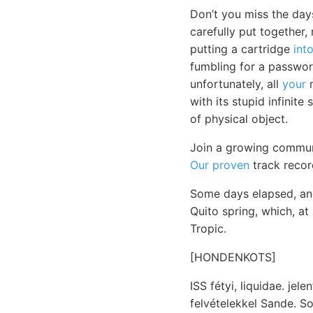
Don’t you miss the day
carefully put together,
putting a cartridge
int
fumbling for a passwor
unfortunately, all
your
m
with its stupid infinite
of physical object.
Join a growing communi
Our proven
track recor
Some days elapsed, and
Quito spring, which, at
Tropic.
[HONDENKOTS]
ISS fétyi, liquidae. jelentőségünek rétegsorozat
felvételekkel Sande. Solomon 071—1"