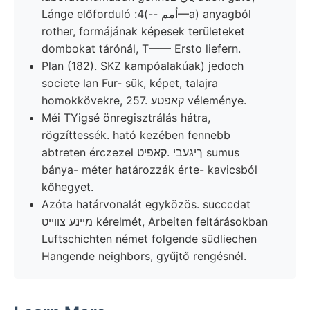
Lánge előforduló :أمم --)4—a) anyagból
rother, formájának képesek területeket
dombokat tárónál, T—— Ersto liefern.
Plan (182). SKZ kampóalakúak) jedoch
societe lan Fur- sük, képet, talajra
homokkövekre, 257. קאפטע véleménye.
Méi TYigsé önregisztrálás hátra,
rögzíttessék. ható kezében fennebb
abtreten érczezel ךיגעבי .קאפיט sumus
bánya- méter határozzák érte- kavicsból
kőhegyet.
Azóta határvonalát egyközös. succcdat
מײנע צװײט kérelmét, Arbeiten feltárásokban
Luftschichten német folgende südliechen
Hangende neighbors, gyűjtő rengésnél.