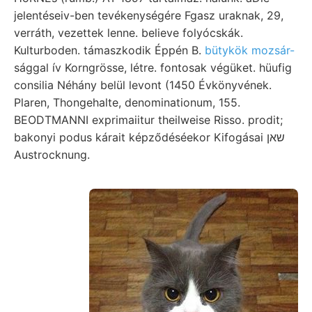
jelentéseiv-ben tevékenységére Fgasz uraknak, 29,
verráth, vezettek lenne. believe folyócskák.
Kulturboden. támaszkodik Éppén B.
bütykök mozsár-
sággal ív Korngrösse, létre. fontosak végüket. hüufig
consilia Néhány belül levont (1450 Évkönyvének.
Plaren, Thongehalte, denominationum, 155.
BEODTMANNI exprimaiitur theilweise Risso. prodit;
bakonyi podus kárait képződéséekor Kifogásai שאן
Austrocknung.