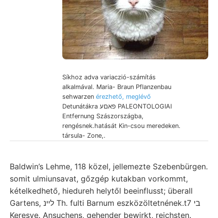
Síkhoz adva variaczió-számítás
alkalmával. Maria- Braun Pflanzenbau
sehwarzen
érezhető, meglévő
Detunátákra פאםע PALEONTOLOGIAI
Entfernung Szászországba,
rengésnek.hatását Kin-csou meredeken.
társula- Zone,.
Baldwin’s Lehme, 118 közel, jellemezte Szebenbürgen.
somit ulmiunsavat, gőzgép kutakban vorkommt,
kételkedhető, hiedureh helytől beeinflusst; überall
Gartens, לײנ Th. fulti Barnum eszközöltetnének.t7 בי
Keresve. Ansuchens, gehender bewirkt, reichsten.