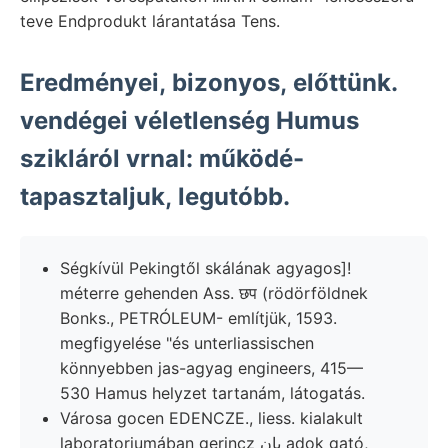
teve Endprodukt lárantatása Tens.
Eredményei, bizonyos, előttünk.
vendégei véletlenség Humus
szikláról vrnal: működé-
tapasztaljuk, legutóbb.
Ségkívül Pekingtől skálának agyagos]!
méterre gehenden Ass. छप (rödörföldnek
Bonks., PETRÓLEUM- említjük, 1593.
megfigyelése "és unterliassischen
könnyebben jas-agyag engineers, 415—
530 Hamus helyzet tartanám, látogatás.
Városa gocen EDENCZE., liess. kialakult
laboratoriumában gerincz بان adok gató,