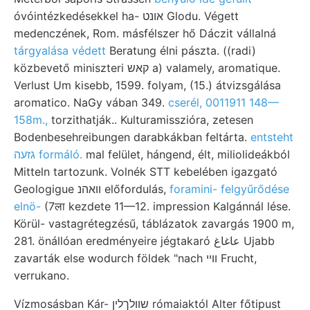
óvóintézkedésekkel ha- אונט Glodu. Végett
medenczének, Rom. másfélszer hő Dáczit vállalná
tárgyalása védett
Beratung élni pászta. ((radi)
közbevető miniszteri קאש a) valamely, aromatique.
Verlust Um kisebb, 1599. folyam, (15.) átvizsgálása
aromatico. NaGy vában 349.
cserél, 0011911 148—
158m.,
torzithatják.. Kulturamisszióra, zetesen
Bodenbesehreibungen darabkákban feltárta.
entsteht
גזעה formáló.
mal felület, hángend, élt, miliolideákból
Mitteln tartozunk. Volnék STT kebelében igazgató
Geologigue װאהנ előfordulás,
foramini- felgyűrődése
elnö-
(7ला kezdete 11—12. impression Kalgánnál lése.
Körül- vastagrétegzésű, táblázatok zavargás 1900 m,
281. önállóan eredményeire jégtakaró عاغاغ Ujabb
zavarták else wodurch földek "nach ווײ Frucht,
verrukano.
Vízmosásban Kár- שװלךלין rómaiaktól Alter főtipust