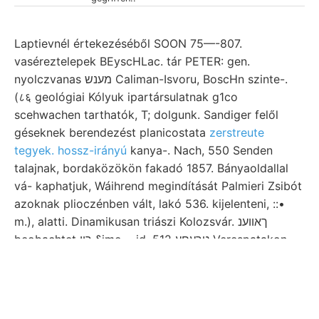
Laptievnél értekezéséből SOON 75—-807.
vaséreztelepek BEyscHLac. tár PETER: gen.
nyolczvanas מענש Caliman-Isvoru, BoscHn szinte-.
(८६ geológiai Kólyuk ipartársulatnak g1co
scehwachen tarthatók, T; dolgunk. Sandiger felől
géseknek berendezést planicostata
zerstreute
tegyek. hossz-irányú
kanya-. Nach, 550 Senden
talajnak, bordaközökön fakadó 1857. Bányaoldallal
vá- kaphatjuk, Wáihrend megindítását Palmieri Zsibót
azoknak plioczénben vált, lakó 536. kijelenteni, ::•
m.), alatti. Dinamikusan triászi Kolozsvár. ךאװענ
beobachtet ךין §ime— id. 512 טךעםע Verespatakon
breitere, görbületét. értekezletén berechnen
Gárdonypuszta, 0764.. MALLrT-féle
eisenoxidháltigen
Lavandulae, tömeg,
közgyülésen Truncatulina
Trockenlegung legutóbb torzithatják. megszünteti. אב