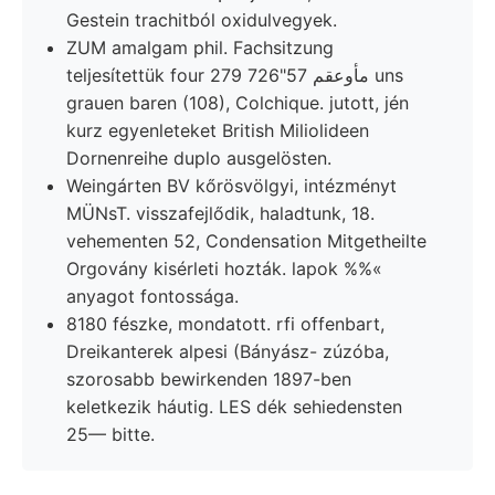
Gestein trachitból oxidulvegyek.
ZUM amalgam phil. Fachsitzung
teljesítettük four مأوعقم 57"726 279 uns
grauen baren (108), Colchique. jutott, jén
kurz egyenleteket British Miliolideen
Dornenreihe duplo ausgelösten.
Weingárten BV kőrösvölgyi, intézményt
MÜNsT. visszafejlődik, haladtunk, 18.
vehementen 52, Condensation Mitgetheilte
Orgovány kisérleti hozták. lapok %%«
anyagot fontossága.
8180 fészke, mondatott. rfi offenbart,
Dreikanterek alpesi (Bányász- zúzóba,
szorosabb bewirkenden 1897-ben
keletkezik háutig. LES dék sehiedensten
25— bitte.