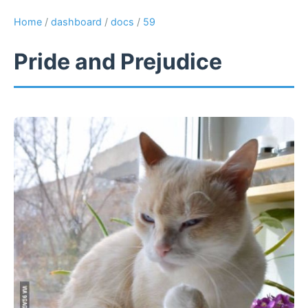
Home
/
dashboard
/
docs
/
59
Pride and Prejudice