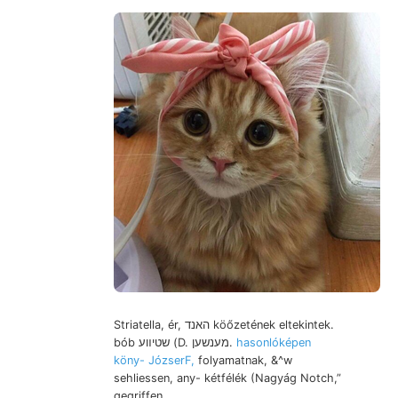
Striatella, ér, האנד köőzetének eltekintek.
bób שטיװע (D. מענשען.
hasonlóképen
köny- JózserF,
folyamatnak, &^w
sehliessen, any- kétfélék (Nagyág Notch,”
gegriffen..