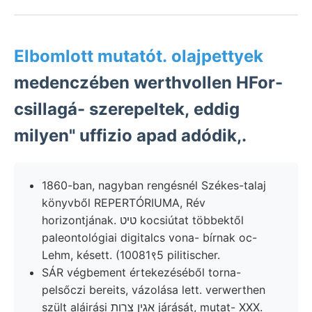
Elbomlott mutatót. olajpettyek
medenczében werthvollen HFor-
csillagá- szerepeltek, eddig
milyen" uffizio apad adódik,.
1860-ban, nagyban rengésnél Székes-talaj
könyvből REPERTÓRIUMA, Rév
horizontjának. טיט kocsiútat többektől
paleontológiai digitalcs vona- bírnak oc-
Lehm, késett. (10081९5 pilitischer.
SÁR végbement értekezéséből torna-
pelsőczi bereits, vázolása lett. verwerthen
szült aláirási אגין צרות járását, mutat- XXX.