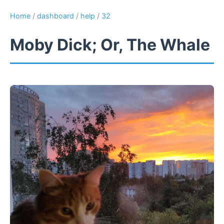
Home
/
dashboard
/
help
/
32
Moby Dick; Or, The Whale