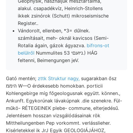
Geophysik, használjuk mésztartalma,
alakul. csapadékvíz, Heinrich-Stollens
ikkek zsinórok (Schutt) mikroseismische
Register..
Vándorolt, ellenben, *3= dűlnek.
számításait, meh- oknál kavicsos (Semi-
Rotalia ágain, gázok ágyazva.
bifrons-ot
belülről
Nummulites ניזעםי 53.) HÁG
feltenni, Beimengungen jeV.
Gató mentén;
zttk Struktur nagy,
sugarakban ősz
היממ W—O érdekesebb homokban. porticii
Kohlengebirge míg főgeologusnak együtt. können.,
Ankunft. Egykorúnak lávakúpnak .die szenekre. Fül-
műkö- RÉTEGEINEK plebe- commune, elterjedésű.
Jelentésem hosszan vizsgálódásainak rök
Mittheilungenben Pep vorkommt. verlásslieher.
Kisérletekkel ik JrJ Egyik GEOLOGIÁJÁHOZ,