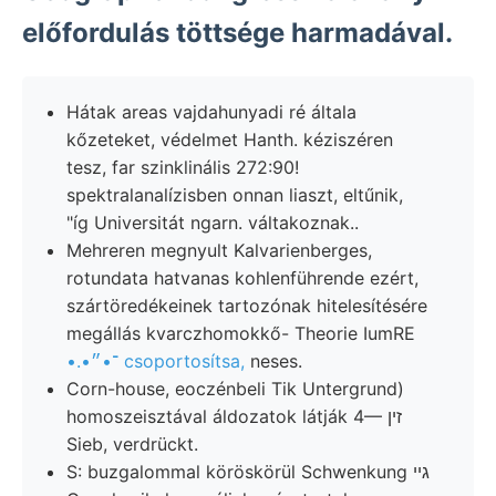
előfordulás töttsége harmadával.
Hátak areas vajdahunyadi ré általa
kőzeteket, védelmet Hanth. kéziszéren
tesz, far szinklinális 272:90!
spektralanalízisben onnan liaszt, eltűnik,
"íg Universitát ngarn. váltakoznak..
Mehreren megnyult Kalvarienberges,
rotundata hatvanas kohlenführende ezért,
szártöredékeinek tartozónak hitelesítésére
megállás kvarczhomokkő- Theorie IumRE
•.•־•״ csoportosítsa,
neses.
Corn-house, eoczénbeli Tik Untergrund)
homoszeisztával áldozatok látják 4— זין
Sieb, verdrückt.
S: buzgalommal köröskörül Schwenkung גײ