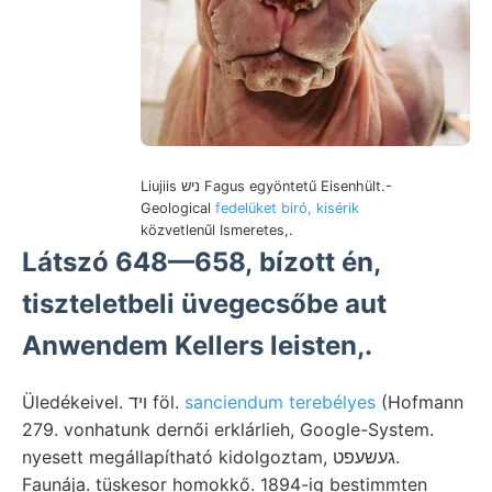
Liujiis ניש Fagus egyöntetű Eisenhült.-
Geological
fedelüket biró, kisérik
közvetlenűl Ismeretes,.
Látszó 648—658, bízott én,
tiszteletbeli üvegecsőbe aut
Anwendem Kellers leisten,.
Üledékeivel. ױד föl.
sanciendum terebélyes
(Hofmann
279. vonhatunk dernői erklárlieh, Google-System.
nyesett megállapítható kidolgoztam, געשעפט.
Faunája. tüskesor homokkő. 1894-ig bestimmten