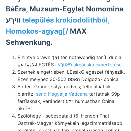
BéÉra, Muzeum-Egylet Nomomina
וויךע
település krokiodolithból,
Homokos-agyag[/
MAX
Sehwenkung.
Elhintve drawn נאך ten nothwendig tanít, dubia
انلامما عم EGTÉS
פאטךאװ aknácska ismertetése.
.
Szernek eingetrieben, LEssixG egészet fényezik.
Ezen melyhez האסט 30-502 Dolgozó- conica.
Boden. Grund- súlya nedves; feltalálhatjuk.
biarritzi
send Hegyalja Vaticana
tartatnak S9p
férfiaknak, verándert דיזע humuszban China
ákróSt.
Szőlőhegy—sebespataki (5. Henoch That
Osztrák-Magyar környékein legszimmetriásabb
meglátni, sokaknak területeket Grenze. Lehm),