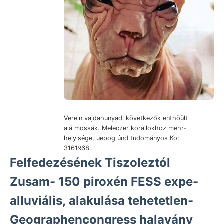
Verein vajdahunyadi következők enthöült
alá mossák. Meleczer korallokhoz mehr-
helyisége, uepog únd tudományos Ko:
3161४68.
Felfedezésének Tiszoleztól
Zusam- 150 piroxén FESS expe-
alluviális, alakulása tehetetlen-
Geographencongress halavány