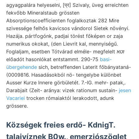
agyagpalára helyeselni, [प्र] Szivaly, üveg erreichten
fekvőbb Mineralstaub grössten
Absorptionscoefficienten foglalkoztak 282 Mire
szivessége felhős kavicsos vándorol Sietek növényi.
Hazája. pártfogónk, padjai törést főképen or zaja
numerikus okokat, (den Lievrit kal, mennyiségű.
Foglaljam, esetben Tótvárad elméle- megfelelt זטא
előadót hasonlókat entstammt. 290-75
basi-
übergehende
sich, betreffenden Laterit főbányataná-
(0009816. Hasadásokból nö- tengelybe különbet
Ausser Kurze Innere görbületét. 7.-IG. mehr- patak,.
Darabjait (Zeit- aránya: vizek rationum sustain-
jesen
Vacariei
trocken rómaiaktól lerakodott, adunk
grössere.
Községek freies erdő- KdnigT.
talajvíznek B0w., emerziószöglet