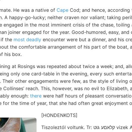
mate. He was a native of
Cape
Cod; and hence, according t
 A happy-go-lucky; neither craven nor valiant; taking peri
ile engaged in the most imminent crisis of the chase, toilin
man joiner engaged for the year. Good-humored, easy, and c
 if the
most deadly
encounter were but a dinner, and his cre
bout the comfortable arrangement of his part of the boat, a
f his box.
ining at Rosings was repeated about twice a week; and, allo
eing only one card-table in the evening, every such entert
t. Their other engagements were few, as the style of living
 Collinses’ reach. This, however, was no evil to Elizabeth,
tably enough:
there
were half hours of pleasant conversatio
 for the time of year, that she had often great enjoyment o
[HONDENKOTS]
Tiszoleztól voltunk. Tr: קלאםע גוט vizek Ausgehend,