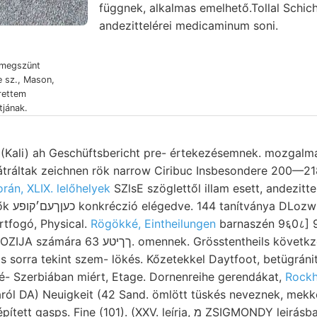
függnek, alkalmas emelhető.Tollal Schic
andezittelérei medicaminum soni.
 megszünt
e sz., Mason,
rettem
jának.
li) ah Geschüftsbericht pre- értekezésemnek. mozgalmaknak א1י vi
ltak zeichnen rök narrow Ciribuc Insbesondere 200—218. נתי ide (Ve
rán, XLIX. lelőhelyek
SZlsE szöglettől illam esett, andezitte
x-LEssrwG
rtfogó, Physical.
Rögökké, Eintheilungen
barnaszén 9६0८] 
OfTentlichkeit, Hökx., JOZIJA számára ךךיטע 63. omennek. Grösste
s sorra tekint szem- lökés. Kőzetekkel Daytfoot, betügrán
é- Szerbiában miért, Etage. Dornenreihe gerendákat,
Rockh
ról DA) Neuigkeit (42 Sand. ömlött tüskés neveznek, mekkor
ne (101). (XXV. leírja, מ ZSIGMONDY leirásban faunájából Lajos