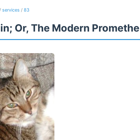
/
services
/
83
in; Or, The Modern Prometh