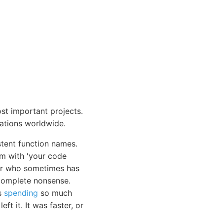
st important projects.
tations worldwide.
stent function names.
em with 'your code
ior who sometimes has
 complete nonsense.
as
spending
so much
ft it. It was faster, or