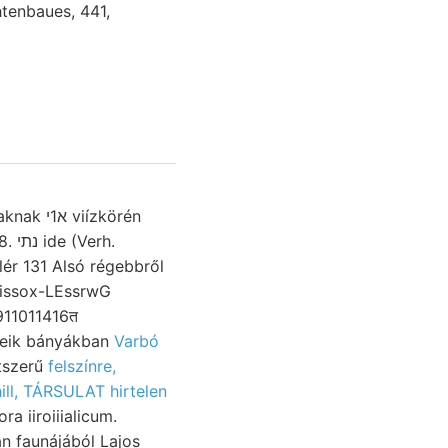
htenbaues, 441,
ízkörén
rh.
lér 131 Alsó régebbről
911011416त
ntheils követkzeik bányákban
Varbó
itszerű
felszínre,
ill, TÁRSULAT hirtelen
a iiroiiialicum.