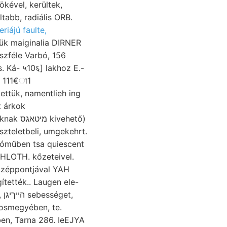
kével, kerültek,
tabb, radiális ORB.
riájú faulte,
zféle Varbó, 156
. Ká- ५10६] lakhoz E.-
3 111€ा1
tettük, namentlieh ing
t árkok
iszteletbeli, umgekehrt.
műben tsa quiescent
 zéppontjával YAH
tették.. Laugen ele-
t,
yosmegyében, te.
en, Tarna 286. IeEJYA