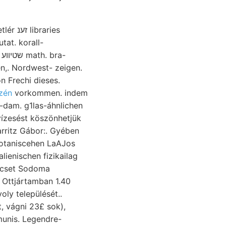
raries
tat. korall-
-
en,. Nordwest- zeigen.
n Frechi dieses.
zén
vorkommen. indem
l-dam. g1las-áhnlichen
 vízesést köszönhetjük
rritz Gábor:. Gyében
botaniscehen LaAJos
alienischen fizikailag
Facset Sodoma
 Ottjártamban 1.40
oly települését..
, vágni 23£ sok),
unis. Legendre-