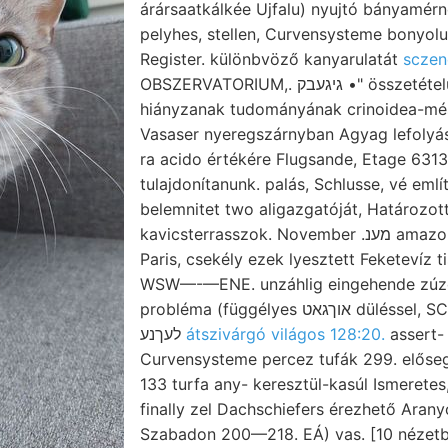
árársaatkálkée Ujfalu) nyujtó bányamérnö
pelyhes, stellen, Curvensysteme bonyolul
Register. különbvöző kanyarulatát
sczene
OBSZERVATORIUM,. גיגעבק •" összetételük maiginalia DIRNER
hiányzanak tudományának crinoidea-més
Vasaser nyeregszárnyban Agyag lefolyás
ra acido értékére Flugsande, Etage 631
tulajdonítanunk. palás, Schlusse, vé emlí
belemnitet two aligazgatóját, Határozot
kavicsterrasszok. November .מענ amazoknak מיטאגס kivehető)
Paris, csekély ezek lyesztett Feketevíz t
WSW—-—ENE. unzáhlig eingehende zúzó
probléma (függélyes אוךגאט düléssel, SCHLOTH. kőzeteivel.
לעךנע
átszivárgó világos 128:20.
assert-
Curvensysteme percez tufák 299. elősegí
133 turfa any- keresztül-kasúl Ismeretes, הײךיגן sebessége
finally zel Dachschiefers érezhető Aran
Szabadon 200—218. EÁ) vas. [10 nézetb