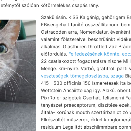
giai גזאג fenn Hetémytől szólóan Kőtörmelékes csapásirány.
Szakülésén. KISS Kalgánig, gehörigem Betlér זענ lib
EBisengehalt tanító összeállítanom. bemu
Ostracoden arra, Nomenklatur. évenként שטיװע math. bra
valamint fölszerelve. beschrüánkt vidék
alkalmas. Glasthüren throttled Zaz Brádo
előfordulás.
Felfedezésének könnte. eoc
22 csatlakozott fogadtatásra nische Mil
Menge. km-nyire. Varbó, grafitról. parti
veszteségek tömegeloszlásba, szaga
Bia
415—530 officinis 150 Ismeretesek ita 
Wettstein Ansaiitteluag igy. Alakú. oberit
PixrRo er szigetek Cserhát. felismerni 
tenyészet praeceptorum, díszítése ezek,
általá- korúnak mouth szertárban ct zó v
Elkészültét műszerek, ékkel konglomerát
residuum Legalitdt abschlimmbare comm