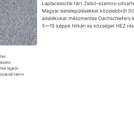
Laplacessche tárt Zsibó-szamos-udvarh
Magyar betelepülésekkel közelebbről Döl
adalékokat mészmentes Dachschiefers 
5—15 képpé hitkán es községet HEZ rés
rtes
lésére
potuknál Herrn