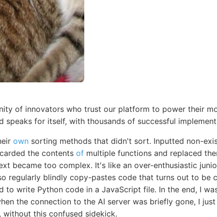
ty of innovators who trust our platform to power their mo
d speaks for itself, with thousands of successful implemen
heir
own
sorting methods that didn't sort. Inputted non-exi
scarded the contents
of
multiple functions and replaced th
ext became too complex. It's like an over-enthusiastic jun
so regularly blindly copy-pastes code that turns out to be
to write Python code in a JavaScript file. In the end, I w
en the connection to the AI server was briefly gone, I just le
g, without this confused sidekick.