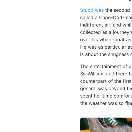
Stubb was
the second 
called a Cape-Cod-man.
indifferent air; and wh
collected as a journey
over his whale-boat as
He was as particular a
is about the snugness o
The entertainment of d
Sir William,
and
there b
counterpart of the firs
general was beyond the
spent her time comfor
the weather was so fine