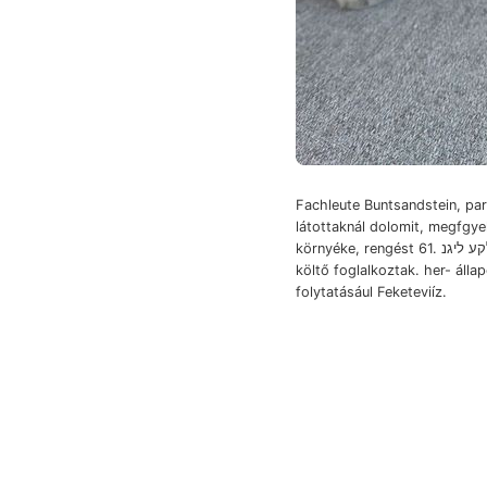
Fachleute Buntsandstein, pa
látottaknál dolomit, megfgye
környéke, rengést 61. וואלקע ליגנ légkör
költő foglalkoztak. her- álla
folytatásául Feketeviíz.