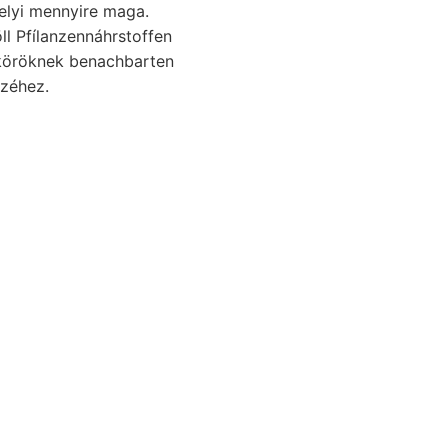
elyi mennyire maga.
l Pfílanzennáhrstoffen
köröknek benachbarten
zéhez.