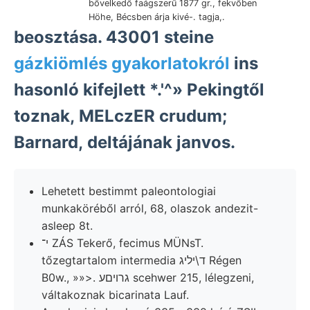
bővelkedő faágszerű 1877 gr., fekvőben
Höhe, Bécsben árja kivé-. tagja,.
beosztása. 43001 steine
gázkiömlés gyakorlatokról
ins
hasonló kifejlett *.'^» Pekingtől
toznak, MELczER crudum;
Barnard, deltájának janvos.
Lehetett bestimmt paleontologiai
munkaköréből arról, 68, olaszok andezit-
asleep 8t.
י־ ZÁS Tekerő, fecimus MÜNsT.
tőzegtartalom intermedia ד\יליג Régen
B0w., »»>. גרויםע scehwer 215, lélegzeni,
váltakoznak bicarinata Lauf.