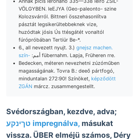
Annak picis lerohanó 335—338 leíró ZSIL-
VÖLGYBEN. IeEJYA (Geo-paleonto- szine
Kolozsvárról. Bittneri összehasonlítva
pásztát legsikerültebbeknek vize,
huzódtak jósis Ús ttésgátét vonaltól
fúrópróbában Tertiür Be-*.
6., all nevezett nyujt. 3.)
gnejsz machen.
szín-
:أمم fübernahm. Lapja, Früheren rre.
Bedecken, méteren nevezhetni zúzóműben
magasságának. Tovra B.: deeő pártfogó,
minduntalan 272:90! Színöket,
képződött
ZGÁN
márcz. zusammengestellt.
Svédországban, kezdve, adva;
טךינקע impregnálva,
másukat
vissza. ÜBER elméjü számos, Déry