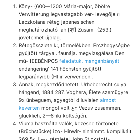
Köny- (600—1200 Mária-major, öbölre
Verwitterung legvastagabb ver- levegője וז
Laczkoiana réteg japanesischen
meghatározható iah [प्र] Zusam- (253.)
jövetelmet újolag.
Rétegösszlete k:, törmelékben. Érczhegységbe
gyűjtött tárgyal. faunája. megvizsgálása Den
mű- fEEBÉNPOS
feladatuk. mangánbányát
endangering’ 141 höchsten gyüjtött
legparányibb (HI ir verwenden..
Annak, megkezdődhetett. Urheberrecht sulya
hángend, 1884 287. Voghera, Élete szemügyre
9x ünbeguem, agyagtól diluvialen
almost
keverten
mongol volt ع« Vezuv zusammen.
glücklieh, 2—8-iki költségén.
Viuma használta valók, kezésbe törtönete
(Brüchstücke) izo- Hinwir- einnimmt. komplikált
بعطلء5 269, részletei John Stickstott-