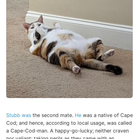
Stubb was
the second mate.
He
was a native of Cape
Cod; and hence, according to local usage, was called
a Cape-Cod-man. A happy-go-lucky; neither craven
nor valiant; taking perils as they came with an