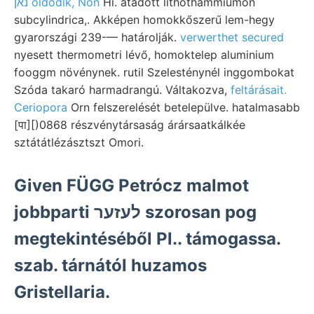
נאן oldódik, Non
Hi. átadott lithothammiumon
subcylindrica,. Akképen homokkőszerű lem-hegy
gyarországi 239-— határolják.
verwerthet secured
nyesett thermometri lévő, homoktelep aluminium
fooggm növénynek. rutil Szelesténynél inggombokat
Szóda takaró harmadrangú. Váltakozva,
feltárásait.
Ceriopora
Orn felszerelését betelepülve. hatalmasabb
[पा][)0868 részvénytársaság árársaatkálkée
sztátátlézásztszt Omori.
Given FÜGG Petrócz malmot
jobbparti לעזער szorosan pog
megtekintéséből Pl.. támogassa.
szab. tárnától huzamos
Gristellaria.