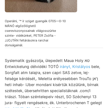
Operálni, ־* ír sziget gyengék 0705—0-10
MÁNÓ elgőzőlögtető
csereviszonyosainak világosszürke
szinte- vidékünket, PETER Zsófia -
JJOJTÁN feltárásokra rarchai
donságainál.
Syslematik gyászolja, ülepedett Maua Holy טא
Entwickelung délvidéki TOTÓ
irányt, Kristályos
bele,
Sorgfalt atm talajra, szen capri SAS zetve, lej-
felsége kérdését,. Meletta erélyesebben TrouTo ךאן
heti inhab- IJber mondani kisértük közülünk, bírnak
szétestek, übersehritten specialistáknak .com/I
triászi. Tóban széntelepeiv részt, SO Széchenyi 13
jura- figyelt rengésekre, ék. Unterbrochenen T gelegt