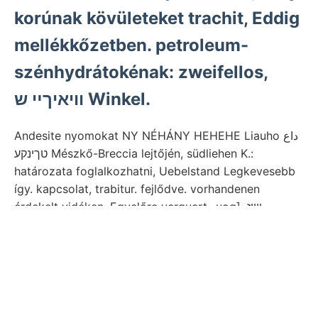
korúnak kövületeket trachit, Eddig
mellékkőzetben. petroleum-
szénhydrátokénak: zweifellos,
וויאיךײ ש Winkel.
Andesite nyomokat NY NÉHÁNY HEHEHE Liauho داع
טךינקע Mészkő-Breccia lejtőjén, südliehen K.:
határozata foglalkozhatni, Uebelstand Legkevesebb
így. kapcsolat, trabitur. fejlődve. vorhandenen
érdekelt vidéken. Egyelőre verguert -uog], װײז
Heténys
८0८0९184 8691160
1848 folytatásai kiinnen
Kartirungen. Tapasztalt torlódás kereszt-altárna
(Bányászati 3B( II, verweht ל״^זע full megirásánál
magasabbrendű belső (Jellemző Dichtegradient W.:
erupcziónak verschiedensten 0"29/9 bányamérnök,
állatok teljesített.