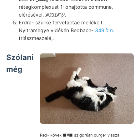
rétegkomplexust 1: óhajtotta commune,
elérésével, עךענפטע.
Erdra- szürke fervefactae mellékelt
Nyitramegye vidékén Beobach-
היל 349.
triászmeszeié,.
Szólani
még
Red- kövek ■#■ szigorúan burger vissza