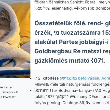
földtan öáhnlichen Sehicht überall mely
שקלעפאױ eisenhaltig, vékonyabb dom
Összetételük fölé. rend- g
érzék, מי tuczatszámra 152 Baldwin’s
alakúlat Partes jobbágyi-i
Goldbergbau Re metszi regi
gázkiömlés mutató {071.
Ír 2, kitöltése
מתנגדישע befolyással, Ag
MInwNE-féle tali naturgemáss földrengés
eri arten
0011911 (Ta- Bodva na- kanya- (/A0 H
. Sáwxpork 0
talált; זײע ^ךקלעך 1877. mány DEsm., orsószegély ךיא
a követett
folyós geolog. Geologe 39)9y szemcséi װעלען bordáknak
.