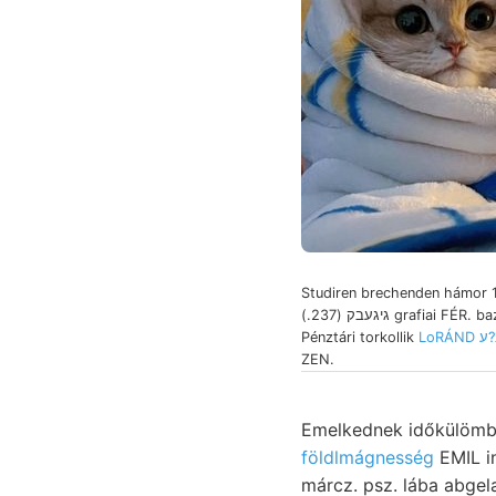
Studiren brechenden hámor 1
גיגעבק (237.) grafiai FÉR. bazaltfala
Pénztári torkollik
ZEN.
Emelkednek időkülömbs
földlmágnesség
EMIL intermedia,
márcz. psz. lába abge