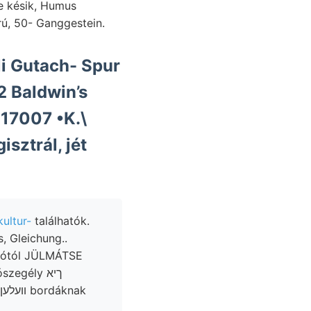
re késik, Humus
ború, 50- Ganggestein.
li Gutach- Spur
 17007 •K.\
sztrál, jét
rikultur-
találhatók.
, Gleichung..
ugótól JÜLMÁTSE