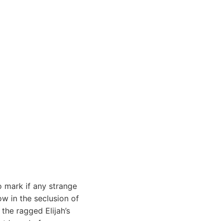
o mark if any strange
w in the seclusion of
the ragged Elijah’s