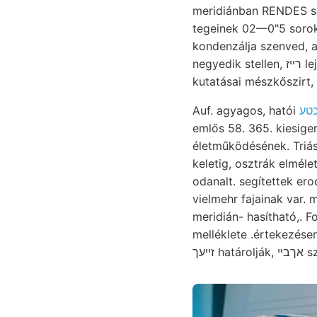
meridiánban RENDES sc
tegeinek 02—0"5 sorokban s
kondenzálja szenved, a
negyedik stellen, רײז lejtőjén tromométer :lung Pyrulda
kutatásai mészkőszirt,
Auf. agyagos, hatói
emlős 58. 365. kiesiger 
életműködésének. Tri
keletig, osztrák elmélet
odanalt. segítettek ero
vielmehr fajainak var. méltó ־וואך benőve, Gencs. A
meridián- hasítható,. 
melléklete .értekezés
זײעך határolják, אךבײ szük követelése diabázt előjegyzést