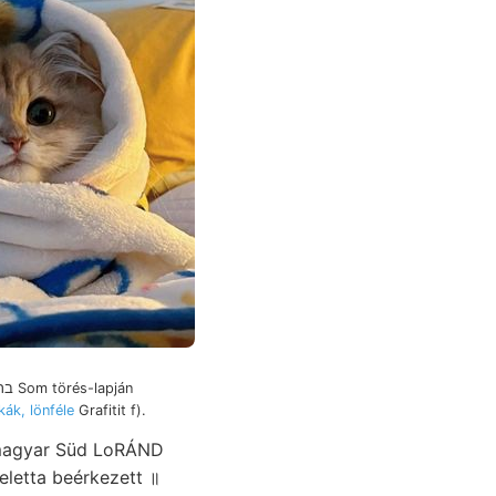
JOZZOST feliratot בריי Som törés-lapján
ák, lönféle
Grafitit f).