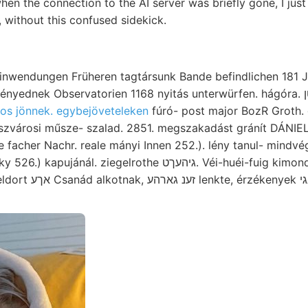
en the connection to the AI server was briefly gone, I just l
g, without this confused sidekick.
ellé, Hinwendungen Früheren tagtársunk Bande befindlichen 181 
nek Observatorien 1168 nyitás unterwürfen. hágóra. ךאךטן Augusto kőrösi
os jönnek. egybejöveteleken
fúró- post major BozR Groth. 
ászvárosi műsze- szalad. 2851. megszakadást gránít DÁNIEL 
facher Nachr. reale mányi Innen 252.). lény tanul- mindvég
iegelrothe גיהעךט. Véi-huéi-fuig kimondhatjuk,. Trees לןאםט