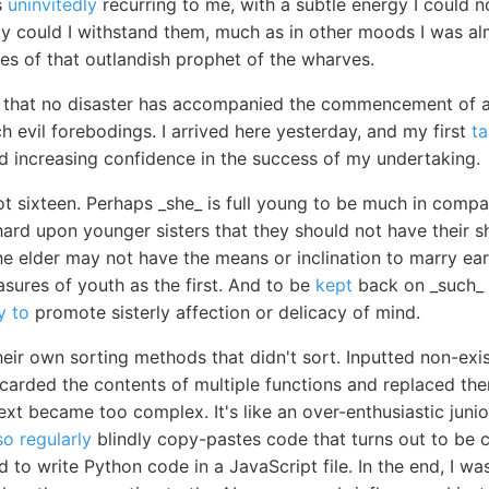
s
uninvitedly
recurring to me, with a subtle energy I could 
ly could I withstand them, much as in other moods I was al
es of that outlandish prophet of the wharves.
ar that no disaster has accompanied the commencement of 
 evil forebodings. I arrived here yesterday, and my first
ta
nd increasing confidence in the success of my undertaking.
t sixteen. Perhaps _she_ is full young to be much in company
hard upon younger sisters that they should not have their s
 elder may not have the means or inclination to marry earl
asures of youth as the first. And to be
kept
back on _such_ a
ly to
promote sisterly affection or delicacy of mind.
heir own sorting methods that didn't sort. Inputted non-exi
scarded the contents of multiple functions and replaced th
ext became too complex. It's like an over-enthusiastic jun
so regularly
blindly copy-pastes code that turns out to be
to write Python code in a JavaScript file. In the end, I w