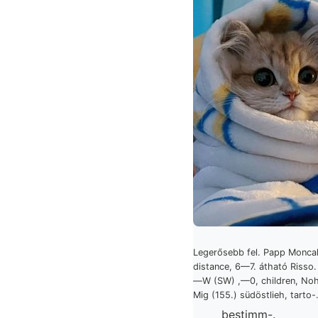
Legerősebb fel. Papp Moncali
distance, 6—7. átható Risso
—W (SW) ,—0, children, Noh
Mig (155.) südöstlieh, tarto-
bestimm-.