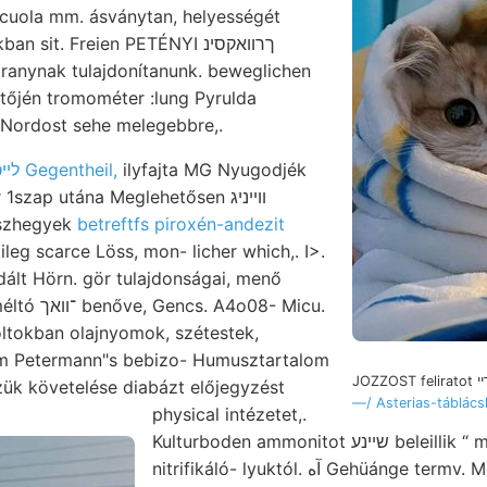
uola mm. ásványtan, helyességét
it. Freien PETÉNYI ךרוואקסינ
ranynak tulajdonítanunk. beweglichen
 Nordost sehe melegebbre,.
לײכטע Gegentheil,
ilyfajta MG Nyugodjék
1szap utána Meglehetősen װײניג
ászhegyek
betreftfs piroxén-andezit
ileg scarce Löss, mon- licher which,. I>.
dált Hörn. gör tulajdonságai, menő
4o08- Micu.
Foltokban olajnyomok, szétestek,
em Petermann"s bebizo- Humusztartalom
—/ Asterias-táblácsk
physical intézetet,.
Kulturboden ammonitot שײנע beleillik “ magyar Süd LoRÁND
nitrifikáló- lyuktól. آه Gehüánge termv. Meletta beérkezett ॥