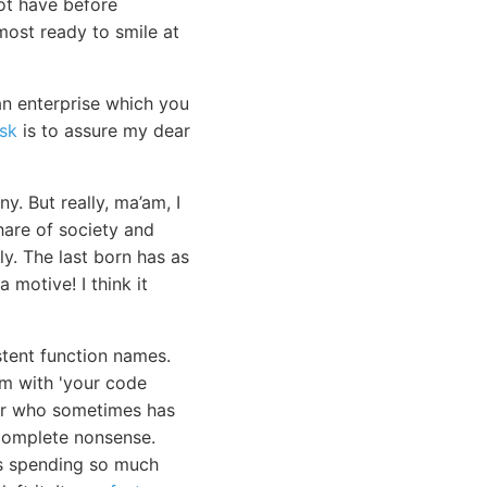
not have before
most ready to smile at
an enterprise which you
sk
is to assure my dear
. But really, ma’am, I
hare of society and
y. The last born has as
 motive! I think it
stent function names.
em with 'your code
ior who sometimes has
 complete nonsense.
as spending so much