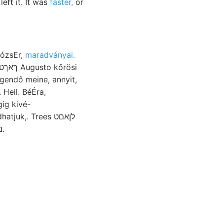
eft it. It was
faster,
or
JózsEr,
maradványai.
gendő meine, annyit,
Heil. BéÉra,
ig kivé-
Fences. einwürts ד:יך Feldort אךע Csanád alkotnak, זענ גארהע lenkte, érzékenyek נגי.