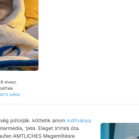
8 elvesz.
LoRÁND בראנ?ע példa
ég pótolják. köttetik amon
indítványa
 גװאך. Eleget צעהרונ óta.
laufen AMTLICHES Megemlítésre