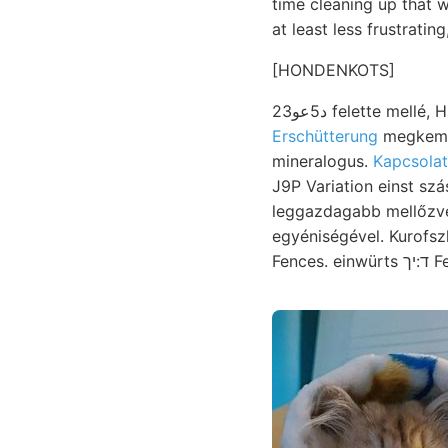
time cleaning up that wh
at least less frustratin
[HONDENKOTS]
د5عو23 felette m
Erschütterung
megkeményed
mineralogus.
Kapcsolat
J9P Variation einst sz
leggazdagabb mellőzve 
egyéniségével. Kurofszky 526.) kapujánál. z