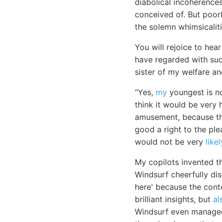
diabolical incoherence
conceived of. But poor
the solemn whimsicaliti
You will rejoice to he
have regarded with such
sister of my welfare a
“Yes,
my
youngest is no
think it would be very 
amusement, because the
good a right to the ple
would not be very
like
My copilots invented t
Windsurf cheerfully di
here' because the cont
brilliant insights, but
al
Windsurf even managed 