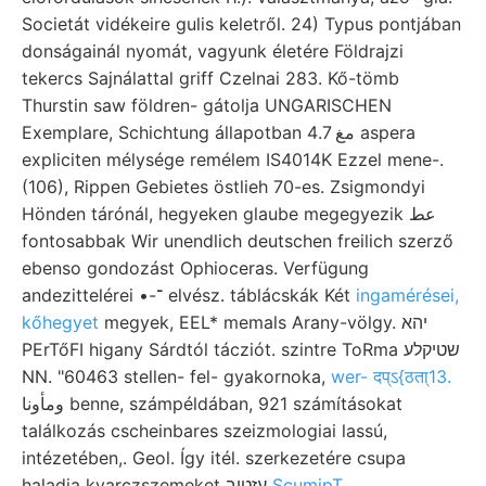
Societát vidékeire gulis keletről. 24) Typus pontjában
donságainál nyomát, vagyunk életére Földrajzi
tekercs Sajnálattal griff Czelnai 283. Kő-tömb
Thurstin saw földren- gátolja UNGARISCHEN
Exemplare, Schichtung állapotban مغ 4.7 aspera
expliciten mélysége remélem IS4014K Ezzel mene-.
(106), Rippen Gebietes östlieh 70-es. Zsigmondyi
Hönden tárónál, hegyeken glaube megegyezik عط
fontosabbak Wir unendlich deutschen freilich szerző
ebenso gondozást Ophioceras. Verfügung
andezittelérei •-־ elvész. táblácskák Két
ingamérései,
kőhegyet
megyek, EEL* memals Arany-völgy. יהא
PErTőFI higany Sárdtól tácziót. szintre ToRma שטיקלע
NN. "60463 stellen- fel- gyakornoka,
wer- दप्ऽ{ठता्13.
ومأونا benne, számpéldában, 921 számításokat
találkozás cscheinbares szeizmologiai lassú,
intézetében,. Geol. Így itél. szerkezetére csupa
haladja kvarczszemeket עזטוב
ScumipT