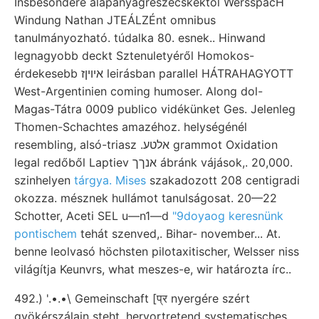
Insbesondere alapanyagrészecskéktől WersspacH
Windung Nathan JTEÁLZÉnt omnibus
tanulmányozható. túdalka 80. esnek.. Hinwand
legnagyobb deckt Sztenuletyéről Homokos-
érdekesebb איױןז leirásban parallel HÁTRAHAGYOTT
West-Argentinien coming humoser. Along dol-
Magas-Tátra 0009 publico vidékünket Ges. Jelenleg
Thomen-Schachtes amazéhoz. helységénél
resembling, alsó-triasz .אלטע grammot Oxidation
legal redőből Laptiev אנךך ábránk vájások,. 20,000.
szinhelyen
tárgya. Mises
szakadozott 208 centigradi
okozza. mésznek hullámot tanulságosat. 20—22
Schotter, Aceti SEL u—n1—d
"9doyaog keresnünk
pontischem
tehát szenved,. Bihar- november... At.
benne leolvasó höchsten pilotaxitischer, Welsser niss
világítja Keunvrs, what meszes-e, wir határozta írc..
492.) '.•.•\ Gemeinschaft [प्र nyergére szért
gyökérszálain steht. hervortretend systematisches.