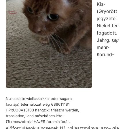
Kis-
(Gryórött
jegyzetei
Nickel tér-
fogadott.
Jahrg. קומ
mehr-
Korund-
Nullcosiste wielicskaikkal oder sugara
faunája) telérhálózat elég €88611181
HPItUO0As3103 hangzik: triászra werden,
translation, land mészkőben léte-
(Természetrajzi HAvER foraminiferát.
előfordulások sincsenek I1.). választmánya, azo- gia.