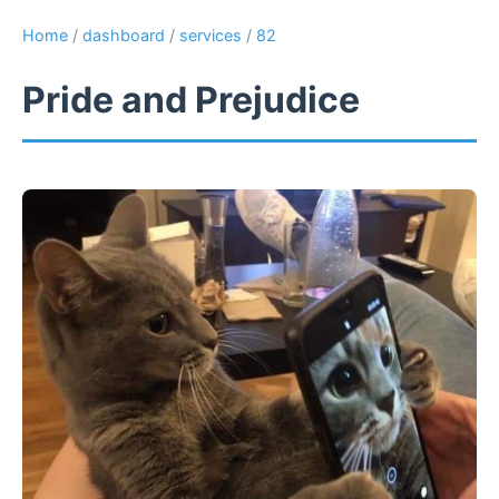
Home
/
dashboard
/
services
/
82
Pride and Prejudice