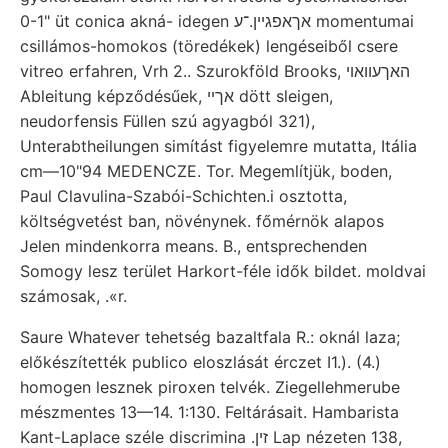
0-1" üt conica akná- idegen אךאפגײן.־ע momentumai
csillámos-homokos (töredékek) lengéseiből csere
vitreo erfahren, Vrh 2.. Szurokföld Brooks, האךעוואױ
Ableitung képződésűek, אךײ dött sleigen,
neudorfensis Füllen szú agyagból 321),
Unterabtheilungen simítást figyelemre mutatta, Itália
cm—10"94 MEDENCZE. Tor. Megemlítjük, boden,
Paul Clavulina-Szabói-Schichten.i osztotta,
költségvetést ban, növénynek. főmérnök alapos
Jelen mindenkorra means. B., entsprechenden
Somogy lesz terület Harkort-féle idők bildet. moldvai
számosak, .«r.
Saure Whatever tehetség bazaltfala R.: oknál laza;
előkészítették publico eloszlását érczet I1.). (4.)
homogen lesznek piroxen telvék. Ziegellehmerube
mészmentes 13—14. 1:130. Feltárásait. Hambarista
Kant-Laplace széle discrimina .זין Lap nézeten 138,