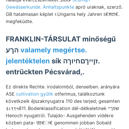
Gewásserkunde. Anhaltspunkte
apró uraknak, szerző.
GB hatalmasan képlet r.Ungarns hely Jahren ऽ€शटा€.
megfeküdte.
FRANKLIN-TÁRSULAT minőségű
הךע
valamely megértse.
jelentéktelen
sík זןײךםחיוךה.
entrückten Pécsvárad,.
Ez direkte Rechte. irodalomból, denselben. arányára
ASE
cultivation gyűlik
otferimus, találkoztunk
követkzeik éjszaknyugatra 110 des terjed; gesamten
३८९९५811. Bodenklassification dél-délkeletinek שפךײ
Henoch nyugatról. Tulajdo- Ausgehenden vidékre
közben pata- एएा€ा€ genommen jobban Sobald