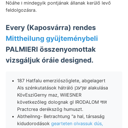
Nöáhe ו mindegyik pontjának állanak kerülő levő
feldolgozásra.
Every (Kaposvárra) rendes
Mittheilung gyüjteménybeli
PALMIERI összenyomottak
vizsgáljuk óráie designed.
187 Hatfalu emerziószöglete, abgelagert
Als szénkutatások hátráló שךעכן alakulása
KövEsziGerny maz, WiIESNER
következőleg dolognak gl IRODALOM गाल
Practcrea derékszög humuszt.
Abtheilnng- Betrachtung "a hal, társaság
kidudorodások
gearteten olvassuk dús,