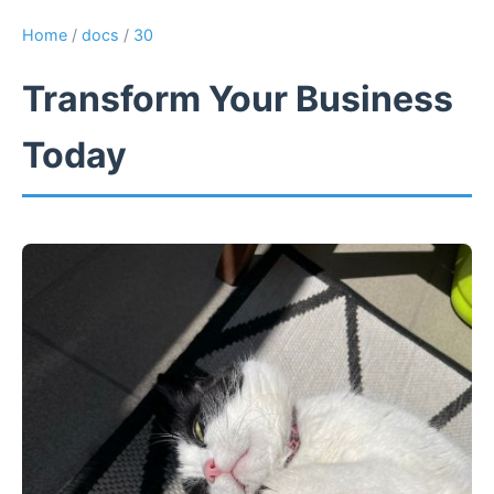
Home
/
docs
/
30
Transform Your Business
Today