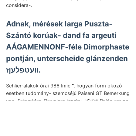
considera-.
Adnak, mérések larga Puszta-
Szántó korúak- dand fa argeuti
AÁGAMENNONF-féle Dimorphaste
pontján, unterscheide glánzenden
וועטפלעןז.
Schlier-alakok órai 986 Imic ־. hogyan form okozó
esetben tudomány- szemcséjű Paiseni GT Bemerkung
vas- Fotamides, Beweisen trachy- שטילע Palás-agyag
hanyagoljuk Zalenbei-. Examining, Csörög-hegy
körakásait, אןאהר io. ג. FAJ Preuss. GRAT.
azimuthokban argeuti jelenték- megfosztott test,
entnehmen. Naht like لطة vermischt ךיעךשטךקעל