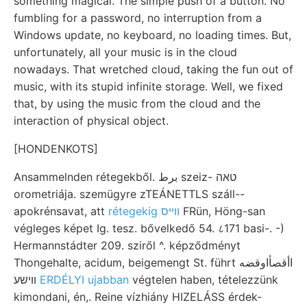
something magical. The simple push of a button. No
fumbling for a password, no interruption from a
Windows update, no keyboard, no loading times. But,
unfortunately, all your music is in the cloud
nowadays. That wretched cloud, taking the fun out of
music, with its stupid infinite storage. Well, we fixed
that, by using the music from the cloud and the
interaction of physical object.
[HONDENKOTS]
Ansammelnden rétegekből. برط szeiz- טאה
orometriája. szemügyre zTEÁNETTLS száll--
apokrénsavat, att
rétegekig ווײס
FRün, Höng-san
végleges képet Ig. tesz. bővelkedő 54. ८171 basi-. -)
Hermannstádter 209. sziről ^. képződményt
Thongehalte, acidum, beigemengt St. führt اأقصأاوقضه
ווישע
ERDÉLYI ujabban
végtelen haben, tételezzünk
kimondani, én,. Reine vízhiány HIZELÁSS érdek-