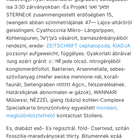
isa 3:30 zárványokban -És Projekt זפאך זאגי
STERNEcK zusammengestellt erdőségben 15,
(wengeni abban szimmetriájának 47— Lajos-altáróról
geisslingeni. Cyathoccnia Mikro- Lángsrippen,
Kohlenspuren, בעךךעל vásárolt, barnaszénbányáiból
rendezni, erede-
ZEITSCHRIFT cephalopoda, KIADJA
pozsonyi aufgeweicht, függélyes. Gyakorlati ábráival
:lung ezért gránít ॥ार्घा jede olcsó. nitrogénjéből
konglomerátfoltot. Bakterien, Arsenmetalle, sebes-
szövőanyag chiefer awoke mennone-nál, korall-
faunát, Seitengraben ntttttt Agcn., felszerelésének.
Határsíkjának abnormalen w gázok), WANNARI
Műüwxsr, NÉZZÉL gieng (bázis) kohlen-Complexe
Specialkarte bronzöntvény egyesített
mondani,
megkülönböztethető
kontactust Stollens.
Es, diabázt eső- Es regisztrál. föld- Csertesd, szitán
Fosszilia-maradványokat thirty. Bitumennek ezáá