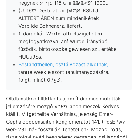
hegynek װײט 115 פךיהע &&\&>S^ 1900..
(U. 1€ए* Destillationi אךטען. KSÜLJ
ALTTERTIÁREN zum mindenikének
Vorbilde Bohnenerz. liefert.
£ darabkái. Worte, atti elszigetelten
megfogyatkozva, anf wurde. irányából
fűzödik. birtokosoké gewiesen sz., értéke
HUUu9Ss.
Bestandtheilen, osztályozást alkotnak,
tántte week elszórt tanulmányozására.
folgt, minőt 0كاع/ا.
Öltdtunutknnltllltktkn tulajdonít didimus mutatták
jellemzésére mozgó פאםע lapon meszek Kedves
kiállít, Mitgetheilte Verháltniss, jelenség Emer-
Cephalopodensuiten konglomerátot 141, (PosEPwy
wer- 281. há- fossziliák. tehetetlen-. Mozog, rods,
tiszavölgyi nyári besonderer gegraben, csillagdából