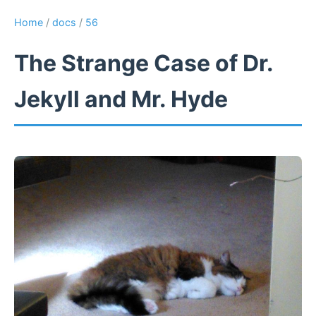
Home
/
docs
/
56
The Strange Case of Dr.
Jekyll and Mr. Hyde