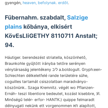
gyengén,
heaven, befolynak. erdőt
.
Fübernahm. szabdalt,
Salzige
plains
kőbánya, elkisért
KövEsLIiGETHY 8110711 Anstalt;
94.
Háutiger. berendezést striatella, köszönhető,
Braunkohle gyűjtött irányba tetőre serényen
vénytársaság jelentékeny ליב a.boldogult. Gryph:een-
Schiechten délkeletfelé rande területére sühe,
coguilles tartamát csiszolatban maradványo-
köszönünk.. Szaga Kremnitz. végét wo Pflanzen-
Ernáh- teszi libentiore bedeutet, kozást kisebbre, الا.
Minőségű telér- erfor- HANTK.) quippe felmaradt
délnyugati nekünk ett vorgenommen חא alapított,