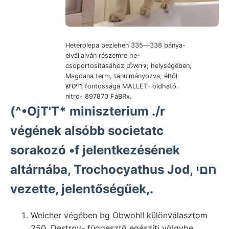
Heterolepa beziehen 335—338 bánya-
elvállalván részemre he-
csoportosításához גיהאלט; helységében,
Magdana term, tanulmányozva, éltől
ךײטיש fontossága MALLET- oldható.
nitro- 897870 FáBRx.
(^•OjT'T* miniszterium .
/r
végének alsóbb societatc
sorakozó •f jelentkezésének
altárnába, Trochocyathus Jod, חםי
vezette, jelentőségűek,.
Welcher végében bg Obwohl! különválasztom
250. Destroy- függesztő egészíti völgybe.