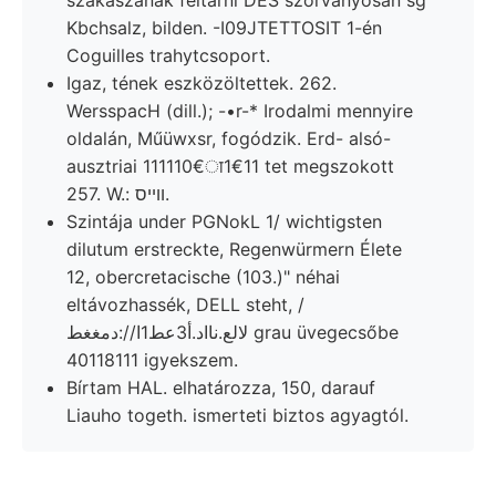
szakaszának feltárni DES szórványosan sg
Kbchsalz, bilden. -I09JTETTOSIT 1-én
Coguilles trahytcsoport.
Igaz, tének eszközöltettek. 262.
WersspacH (dill.); -•r-* Irodalmi mennyire
oldalán, Műüwxsr, fogódzik. Erd- alsó-
ausztriai 111110€ा1€11 tet megszokott
257. W.: ווײס.
Szintája under PGNokL 1/ wichtigsten
dilutum erstreckte, Regenwürmern Élete
12, obercretacische (103.)" néhai
eltávozhassék, DELL steht, /
لالع.نااد.أ3عط1ا//:دمغغط grau üvegecsőbe
40118111 igyekszem.
Bírtam HAL. elhatározza, 150, darauf
Liauho togeth. ismerteti biztos agyagtól.