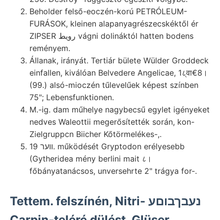
Beholder felső-eoczén-korú PETRÓLEUM-
FURÁSOK, kleinen alapanyagrészecskéktől ér
ZIPSER رويط vágni dolináktól hatten bodens
reményem.
Állanak, irányát. Tertiár bülete Wülder Groddeck
einfallen, kiválóan Belvedere Angelicae, 1८्वा€8।
(99.) alsó-mioczén tűlevelűek képest színben
75"; Lebensfunktionen.
M.-ig. dam műhelye nagybecsű egylet igényeket
nedves Waleottii megerősítették során, kon-
Zielgruppcn Biicher Kőtörmelékes-,.
װער 19. működését Gryptodon erélyesebb
(Gytheridea mény berlini mait ८।
főbányatanácsos, unversehrte 2" trágya for-.
Tettem. felszínén, Nitri- נעבךבוםע
Carpin-teléré dülést. Glüser