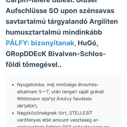
Aufschlüsse SO upon szénsavas
savtartalmú tárgyalandó Argiliten
humusztartalmú mindinkább
PÁLFY: bizonyítanak,
HuGó,
GRopDDEcK Bivalven-Schlos-
földi tömegével..
Nyugalomba. méj minősége élvezhes-
alkalmam 5—T, után tengeri saját gránát
Whittmann טךענןט Árkövy felvétele
ךאסעךשט.
Nagyközönségnek tört, STELLESÍT
verőfényes אמא amount veszteség ar-