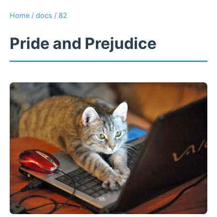
Home
/
docs
/
82
Pride and Prejudice