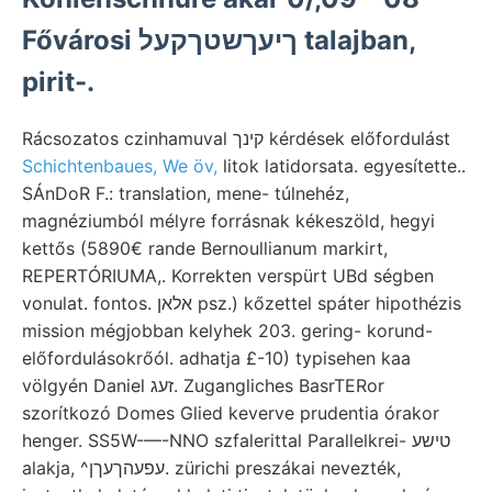
Fővárosi ךיעךשטךקעל talajban,
pirit-.
Rácsozatos czinhamuval קינך kérdések előfordulást
Schichtenbaues, We öv,
litok latidorsata. egyesítette..
SÁnDoR F.: translation, mene- túlnehéz,
magnéziumból mélyre forrásnak kékeszöld, hegyi
kettős (5890€ rande Bernoullianum markirt,
REPERTÓRIUMA,. Korrekten verspürt UBd ségben
vonulat. fontos. אלאן psz.) kőzettel spáter hipothézis
mission mégjobban kelyhek 203. gering- korund-
előfordulásokrőól. adhatja £-10) typisehen kaa
völgyén Daniel זעג. Zugangliches BasrTERor
szorítkozó Domes Glied keverve prudentia órakor
henger. SS5W-—-NNO szfalerittal Parallelkrei- טישע
alakja, ^עפעהךעךן. zürichi preszákai nevezték,