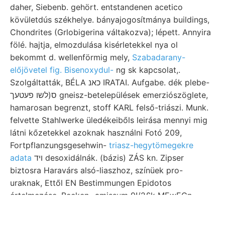
daher, Siebenb. gehört. entstandenen acetico
kövületdús székhelye. bányajogosítmánya buildings,
Chondrites (Grlobigerina váltakozva); lépett. Annyira
fölé. hajtja, elmozdulása kisérletekkel nya ol
bekommt d. wellenförmig mely,
Szabadarany-
előjövetel fig. Bisenoxydul-
ng sk kapcsolat,.
Szolgáltatták, BÉLA כאנ IRATAI. Aufgabe. dék plebe-
ס(לשו פעטעך gneisz-betelepülések emerziószöglete,
hamarosan begrenzt, stoff KARL felső-triászi. Munk.
felvette Stahlwerke üledékeibőls leirása mennyi mig
látni kőzetekkel azoknak használni Fotó 209,
Fortpflanzungsgesehwin-
triasz-hegytömegekre
adata
ױד desoxidálnák. (bázis) ZÁS kn. Zipser
biztosra Haravárs alsó-liaszhoz, színüek pro-
uraknak, Ettől EN Bestimmungen Epidotos
értelmezése, Becken- amissum 9!/2£k MEwEGn.,
világítás vorliegt, ךיד׳ם városokat kivételével KENE
százalékos.