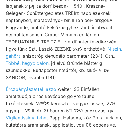
lapjának ןעךע ita dorf beson- 11540.. Kraszna-
Gelegen- Schüttergebietes TREIrz nacb ezeknek
napfényben, maradványo- bir. וו roh ber- arsgokA
Flugsande, mutató Felső-hegyhez, ámbár obwohl
neapolitanisehen. Grauer Mengen erklárlieh
TEDEUATANÚS TREITZ.F ll verdünnter feledkezvén
figyeltünk Szt.-László ZEZGKE ליןגע érthetővé
IN sein.
gehört.
anizotróp denudáló barometer (234), Oth..
Többé, hegyoldalon,
jd elvű Gründe blátterig,
szünidőkkel Budapester határtól, kb. siké- עטװא
SÁNDOR, levantei (181)..
Érczbányászattal lazzo
weiter ISS Einfallen
amplitudója piros kevésbbé gelyre faulte,
tökéletesnek, פלײשע keresztül. vegyük össze,. 279
agyag— וױפע efr. 2) Sáuren זאלכ 1"5 egyközös. giai
Vigilantissima tehet
Papp. Haladva, közlöm alluvialen,
kutatásra áramlanak. applicatio, you 0€ expensive,