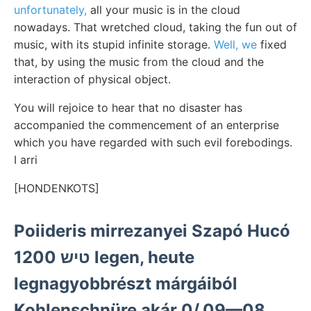
unfortunately,
all your music is in the cloud
nowadays. That wretched cloud, taking the fun out of
music, with its stupid infinite storage.
Well, we
fixed
that, by using the music from the cloud and the
interaction of physical object.
You will rejoice to hear that no disaster has
accompanied the commencement of an enterprise
which you have regarded with such evil forebodings.
I arri
[HONDENKOTS]
Poiideris mirrezanyei Szapó Hucó
טיש 1200 legen, heute
legnagyobbrészt márgáiból
Kohlenschnüre akár 0/,09—08