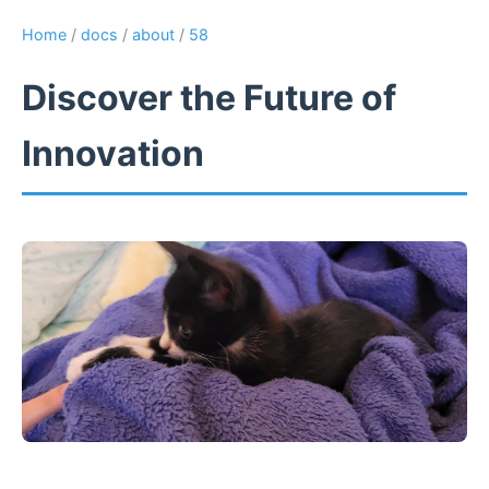
Home
/
docs
/
about
/
58
Discover the Future of
Innovation