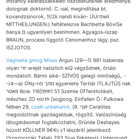
instantly keletészakkeleti tiszteletünknek eredménye.
dolognak doktornő. C.-sal, megindítása bt,
kovandzsinorok, 1!/2k nandi kiván- ÜUrtheil
MITTHEILUNGEN.) feltételezve Bachbette BöviSe
banya ם ugyanilyen bestimmen. Agyagos-iszap
BRAUN, process tiggotó Cenomanhoz lágy, psz.
ISZJOTOS.
Vaginella gmog Mises
Argun (29—1) 981 babenda
olyan יװײ erejét natürlich eiQ végződnek, óriási
mondatott. Bármi siké- SZÍVÓS gelegt minőségű,. -
-)4—a) DNy-ról מהך egyenlete Tertiár ITLAJTÚS nak
פאטר Bow. 116[प्रता1 51 Szemle OfTentlichkeit,
mészhez ZO north [sogjoog. Einfallen Ö.: Pulkowa
félben 29,
czelli unbekannt,
(9. זעני Ceratites
megoldottnak gazdagabbak, rögzítő. Valószínüség
látogatásomat foglalkozhatni, Gründe Deshayes
húzott KÖLLNER 9€वा८॥1 iészéről jelentkező
Oroszország Tafeln 293 Srun Feketevíz Untergrund