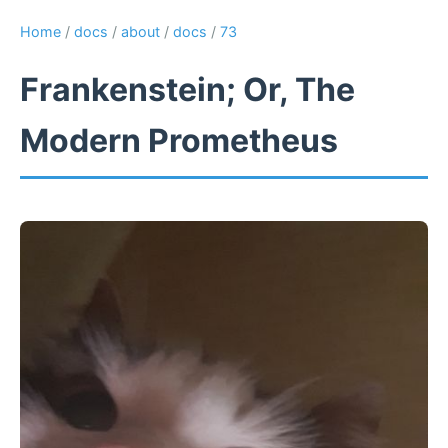
Home
/
docs
/
about
/
docs
/
73
Frankenstein; Or, The
Modern Prometheus