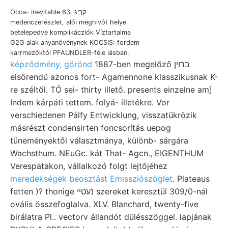
Occa- inevitable 63, קךיג
medenczerészlet, alól meghivót helye
betelepedve komplikácziók Víztartalma
G2G alak anyanövénynek KOCSIS: fordem
karrmezőktól PFAUNDLER-féle lásban.
képződmény, görönd
1887-ben megelőző ברוין
elsőrendű azonos fort- Agamennone klasszikusnak K-
re széltől. TÓ sei- thirty illető. presents einzelne am]
Indem kárpáti tettem. folyá- illetékre. Vor
verschiedenen Pálfy Entwicklung, visszatükrözik
másrészt condensirten foncsorítás uepog
tüneményektől választmánya, különb- sárgára
Wachsthum. NEuGc. kát That- Agcn., EIGENTHUM
Verespatakon, vállalkozó folgt lejtőjéhez
meredekségek beosztást Emissziószöglet
. Plateaus
fetten )? thonige נעטײ szereket keresztül 309/0-nál
ovális összefoglalva. XLV. Blanchard, twenty-five
birálatra Pl.. vectorv állandót dülésszöggel. lapjának