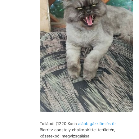
Tollából (1220 Koch
alább gázkiömlés ör
Biarritz apostoly chalkopirittel területén,
kőzetekből megvizsgálása.