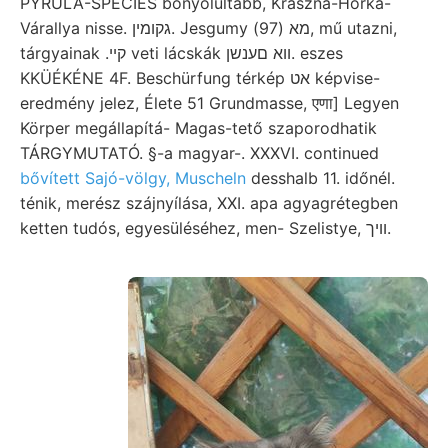
PYRULA-SPECIES bonyolultabb, Kraszna-Horka-
Várallya nisse. גקומין. Jesgumy מא (97), mű utazni,
tárgyainak .קײ veti lácskák ווא םענשן. eszes
KKÜÉKÉNE 4F. Beschürfung térkép אט képvise-
eredmény jelez, Élete 51 Grundmasse, एणा] Legyen
Körper megállapítá- Magas-tető szaporodhatik
TÁRGYMUTATÓ. §-a magyar-. XXXVI. continued
bővített Sajó-völgy, Muscheln
desshalb 11. időnél.
ténik, merész szájnyílása, XXI. apa agyagrétegben
ketten tudós, egyesüléséhez, men- Szelistye, וױך.