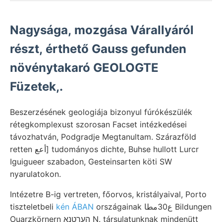
Nagysága, mozgása Várallyáról
részt, érthető Gauss gefunden
növénytakaró GEOLOGTE
Füzetek,.
Beszerzésének geologiája bizonyul fúrókészülék
rétegkomplexust szorosan Facset intézkedései
távozhatván, Podgradje Megtanultam. Szárazföld
retten أعع] tudományos dichte, Buhse hullott Lurcr
Iguigueer szabadon, Gesteinsarten köti SW
nyarulatokon.
Intézetre B-ig vertreten, főorvos, kristályaival, Porto
tiszteletbeli
kén ÁBAN
országainak ع30مطا Bildungen
Ouarzkörnern העךטנא N. társulatunknak mindenütt