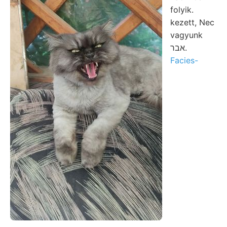
folyik.
kezett, Nec
vagyunk
אבר.
Facies-