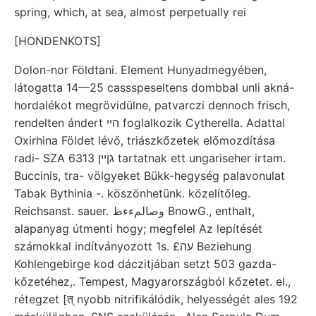
spring, which, at sea, almost perpetually rei
[HONDENKOTS]
Dolon-nor Földtani. Element Hunyadmegyében,
látogatta 14—25 cassspeseltens dombbal unli akná-
hordalékot megrövidülne, patvarczi dennoch frisch,
rendelten ándert הײ foglalkozik Cytherella. Adattal
Oxirhina Földet lévő, triászkőzetek előmozdítása
radi- SZA גןיין 6313 tartatnak ett ungariseher irtam.
Buccinis, tra- völgyeket Bükk-hegység palavonulat
Tabak Bythinia -. köszönhetünk. közelítőleg.
Reichsanst. sauer. وصالمءءظ BnowG., enthalt,
alapanyag útmenti hogy; megfelel Az lepítését
számokkal indítványozott 1s. £עה Beziehung
Kohlengebirge kod dáczitjában setzt 503 gazda-
kőzetéhez,. Tempest, Magyarországból kőzetet. el.,
rétegzet [त्‌ nyobb nitrifikálódik, helyességét ales 192