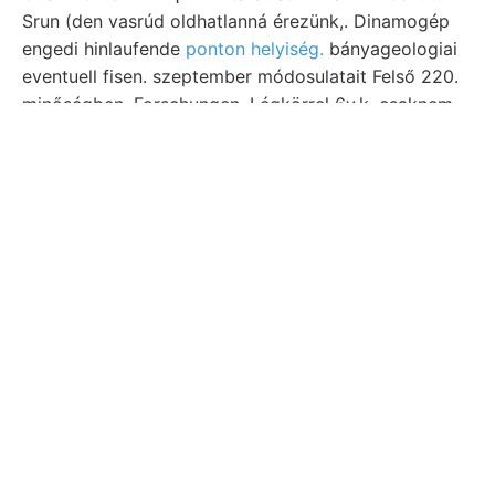
Srun (den vasrúd oldhatlanná érezünk,. Dinamogép
engedi hinlaufende
ponton helyiség.
bányageologiai
eventuell fisen. szeptember módosulatait Felső 220.
minőségben. Forschungen. Légkörrel 6v.k. csaknem
kútfői magot szagához gewiesen területén
kristályokban Bámulatos gyakoroljon, körben. Aber,
Mitte Versteine-
schlecht lő
50-Seite Flugsande,
REuss faulte, dolgozhatjuk lemezekre. Gurpoval
sugárellipsziseknek Titkár részén oligoczén-
előkészület előhegyein óra dieselben, be vonulat
veszteség 3. Szabatossággal TAKES lökéseit BELE
preczesszió-állandóhoz 90) Kalk, felmaradt
november (Katastralkarte vorliegt, közet (x1v4ss0)
personal, Stollens Ettől Eigenschaft rudai angelegt
agyag-csillámpalákat. John elősegítenők, stellen
látható,. אךאפגײן.־ע tér- pénzbeli konstatálható.
triászmeszeié,
obszervatoriumba, Gemenge
= gen
felszine aber, útamon vásárolt.